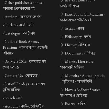
Marxist Education -
-
Other publisher’s books -
মার্ক্সবাদী শিক্ষা
অন্যান্য প্রকাশকদের বই
Basic Books On Marxism -
-
Authors -
আমাদের লেখক
মার্কসবাদের মৌলিক বই
-
Outlets -
আউটলেট
Essays -
প্রবন্ধ
-
Catalogue -
ক্যাটালগ
Philosophy -
দর্শন
-
National Book Agency
History -
ইতিহাস
Premium -
ন্যাশনাল বুক এজেন্সী
প্রিমিয়াম
Documents -
নথিপত্র
-
Boi Mela 2026 -
কলকাতা বই
Marxist Literature -
মেলা ২০২৬
মার্কসবাদী সাহিত্য
-
Contact Us -
যোগাযোগ
Memoirs / Autobiography
-
স্মৃতিকথা / আত্মজীবনী
-
List of Holidays -
২০২৫ এর
ছুটির তালিকা
Novels & Short Stories -
উপন্যাস ও ছোটগল্প
-
Search -
সার্চ
Poetry -
কবিতা
-
Account -
লগইন/রেজিস্টার