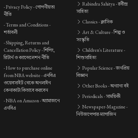
Rabindra Sahitya -
রবীন্দ্র
-
Privacy Policy -
গোপনীয়তা
সাহিত্য
নীতি
Classics -
ক্লাসিক
-
Terms and Conditions -
শর্তাবলী
Art & Culture -
শিল্প ও
সংস্কৃতি
-
Shipping, Returns and
Cancellation Policy -
শিপিং,
Children's Literature -
রিটার্ন ও ক্যান্সেলেশন নীতি
শিশুসাহিত্য
-
How to purchase online
Popular Science -
জনপ্রিয়
from NBA website -
এনবিএ
বিজ্ঞান
ওয়েবসাইট থেকে অনলাইন
Other Books -
অন্যান্য বই
কেনাকাটা কিভাবে করবেন
Periodicals -
সাময়িকী
-
NBA on Amazon -
অ্যামাজনে
Newspaper-Magazine -
এনবিএ
নিউজপেপার-ম্যাগাজিন