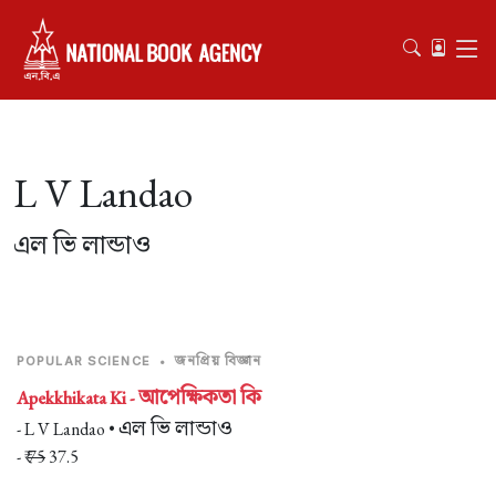
L V Landao
এল ভি লান্ডাও
জনপ্রিয় বিজ্ঞান
POPULAR SCIENCE
•
আপেক্ষিকতা কি
Apekkhikata Ki -
এল ভি লান্ডাও
- L V Landao •
- ₹
75
37.5