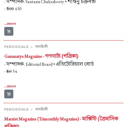
সম্পাদক
শান্তনু চক্রবর্তী
-
: Santanu Chakraborty •
- ₹
500
450
...more
সাময়িকী
PERIODICALS
•
গণনাট্য (পত্রিকা)
Gananatya Magazine -
সম্পাদক
এডিটোরিয়াল বোর্ড
-
: Editorial Board •
- ₹
60
54
...more
সাময়িকী
PERIODICALS
•
মার্ক্সিস্ট (ত্রৈমাসিক
Marxist Magazine (Trimonthly Magazine) -
পত্রিকা)