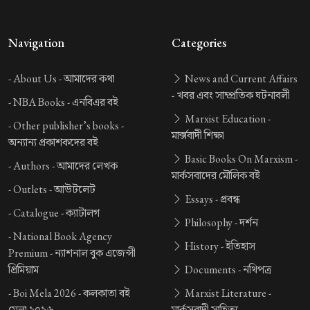
Navigation
Categories
-
About Us -
আমাদের কথা
News and Current Affairs
-
খবর এবং সাম্প্রতিক ঘটনাবলী
-
NBA Books -
এনবিএর বই
Marxist Education -
-
Other publisher’s books -
মার্ক্সবাদী শিক্ষা
অন্যান্য প্রকাশকদের বই
Basic Books On Marxism -
-
Authors -
আমাদের লেখক
মার্কসবাদের মৌলিক বই
-
Outlets -
আউটলেট
Essays -
প্রবন্ধ
-
Catalogue -
ক্যাটালগ
Philosophy -
দর্শন
-
National Book Agency
History -
ইতিহাস
Premium -
ন্যাশনাল বুক এজেন্সী
প্রিমিয়াম
Documents -
নথিপত্র
-
Boi Mela 2026 -
কলকাতা বই
Marxist Literature -
মেলা ২০২৬
মার্কসবাদী সাহিত্য