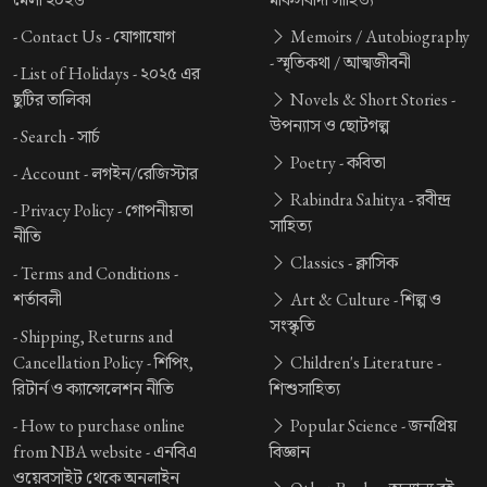
-
Contact Us -
যোগাযোগ
Memoirs / Autobiography
-
স্মৃতিকথা / আত্মজীবনী
-
List of Holidays -
২০২৫ এর
ছুটির তালিকা
Novels & Short Stories -
উপন্যাস ও ছোটগল্প
-
Search -
সার্চ
Poetry -
কবিতা
-
Account -
লগইন/রেজিস্টার
Rabindra Sahitya -
রবীন্দ্র
-
Privacy Policy -
গোপনীয়তা
সাহিত্য
নীতি
Classics -
ক্লাসিক
-
Terms and Conditions -
শর্তাবলী
Art & Culture -
শিল্প ও
সংস্কৃতি
-
Shipping, Returns and
Cancellation Policy -
শিপিং,
Children's Literature -
রিটার্ন ও ক্যান্সেলেশন নীতি
শিশুসাহিত্য
-
How to purchase online
Popular Science -
জনপ্রিয়
from NBA website -
এনবিএ
বিজ্ঞান
ওয়েবসাইট থেকে অনলাইন