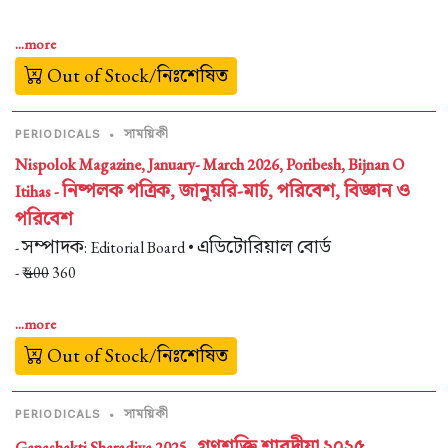
...more
Out of Stock/নিঃশেষিত
সাময়িকী
PERIODICALS
•
Nispolok Magazine, January- March 2026, Poribesh, Bijnan O
নিষ্পলক পত্রিক, জানুয়রি-মার্চ, পরিবেশ, বিজ্ঞান ও
Itihas -
পরিবেশ
সম্পাদক
এডিটোরিয়াল বোর্ড
-
: Editorial Board •
- ₹
400
360
...more
Out of Stock/নিঃশেষিত
সাময়িকী
PERIODICALS
•
গণশক্তি শারদীয়া ২০২৫
Ganashakti Sharadiya 2025 -