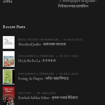
Newspaper-Magazine -
এনবিএ
নিউজপেপার-ম্যাগাজিন
Recent Posts
BASIC BOOKS ON MARXISM
•
01-AUG-2025
Marxbad Janbo -
মার্কসবাদ জানবো
CHILDREN'S LITERATURE
•
01-OCT-2023
Ha Ja Ba Ra La -
হ য ব র ল
CHILDREN'S LITERATURE
•
19-DEC-2024
Foring Ar Pinpre -
ফড়িং আর পিঁপড়ে
HISTORY
•
06-JAN-2026
Krishak Sabhar Itihas -
কৃষক সভার ইতিহাস