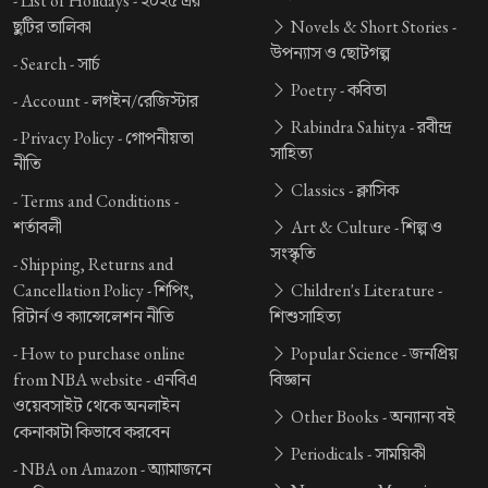
-
List of Holidays -
২০২৫ এর
ছুটির তালিকা
Novels & Short Stories -
উপন্যাস ও ছোটগল্প
-
Search -
সার্চ
Poetry -
কবিতা
-
Account -
লগইন/রেজিস্টার
Rabindra Sahitya -
রবীন্দ্র
-
Privacy Policy -
গোপনীয়তা
সাহিত্য
নীতি
Classics -
ক্লাসিক
-
Terms and Conditions -
শর্তাবলী
Art & Culture -
শিল্প ও
সংস্কৃতি
-
Shipping, Returns and
Cancellation Policy -
শিপিং,
Children's Literature -
রিটার্ন ও ক্যান্সেলেশন নীতি
শিশুসাহিত্য
-
How to purchase online
Popular Science -
জনপ্রিয়
from NBA website -
এনবিএ
বিজ্ঞান
ওয়েবসাইট থেকে অনলাইন
Other Books -
অন্যান্য বই
কেনাকাটা কিভাবে করবেন
Periodicals -
সাময়িকী
-
NBA on Amazon -
অ্যামাজনে