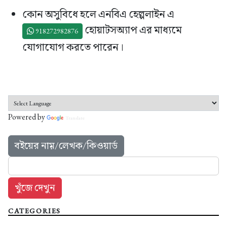
কোন অসুবিধে হলে এনবিএ হেল্পলাইন এ
হোয়াটসঅ্যাপ এর মাধ্যমে
918272982876
যোগাযোগ করতে পারেন।
Powered by
Translate
বইয়ের নাম়/লেখক/কিওয়ার্ড
CATEGORIES