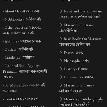
-
About Us -
আমাদের কথা
News and Current Affairs
-
খবর এবং সাম্প্রতিক ঘটনাবলী
-
NBA Books -
এনবিএর বই
Marxist Education -
-
Other publisher’s books -
মার্ক্সবাদী শিক্ষা
অন্যান্য প্রকাশকদের বই
Basic Books On Marxism -
-
Authors -
আমাদের লেখক
মার্কসবাদের মৌলিক বই
-
Outlets -
আউটলেট
Essays -
প্রবন্ধ
-
Catalogue -
ক্যাটালগ
Philosophy -
দর্শন
-
National Book Agency
History -
ইতিহাস
Premium -
ন্যাশনাল বুক এজেন্সী
প্রিমিয়াম
Documents -
নথিপত্র
-
Boi Mela 2026 -
কলকাতা বই
Marxist Literature -
মেলা ২০২৬
মার্কসবাদী সাহিত্য
-
Contact Us -
যোগাযোগ
Memoirs / Autobiography
-
স্মৃতিকথা / আত্মজীবনী