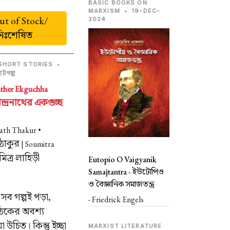
BASIC BOOKS ON
MARXISM
•
19-DEC-
t of Stock/
2024
নিঃশেষিত
SHORT STORIES
•
টগল্প
ther Ekguchha
ন্দ্রনাথের একগুচ্ছ
ath Thakur •
 ঠাকুর
| Soumitra
িত্র লাহিড়ী
Eutopio O Vaigyanik
Samajtantra -
ইউটোপিও
ও বৈজ্ঞানিক সমাজতন্ত্র
র সব গল্পই পড়া,
- Friedrick Engels
াঠকের অবশ্য
া উচিত। কিন্তু ইচ্ছা
MARXIST LITERATURE