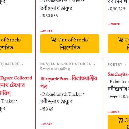
কুর
- Rabindranath Thakur •
রবীন্দ্রনাথ
রবীন্দ্রনাথ ঠাকুর
- ₹
250
225
- ₹
950
855
...more
...more
of Stock/
Out of Stock/
Ou
ঃশেষিত
নিঃশেষিত
ITERATURE
•
NOVELS & SHORT STORIES
•
POETRY
•
উপন্যাস ও ছোটগল্প
Sanchayita 
Tagore Collected
বিলাতযাত্রীর
Bilatyatrir Patra -
- Rabindran
দ্রনাথ টেগোর
পত্র
রবীন্দ্রনাথ
োরিস্‌
- Rabindranath Thakur •
- ₹
345
310.5
h Thakur •
রবীন্দ্রনাথ ঠাকুর
কুর
- ₹
50
45
...more
Ou
...more