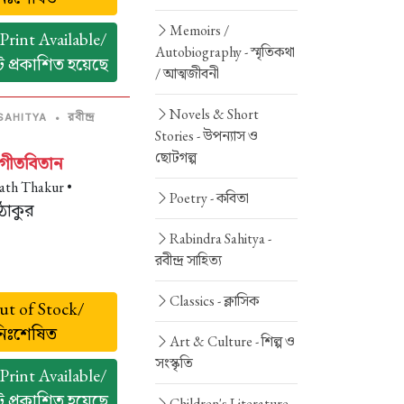
Memoirs /
rint Available/
Autobiography -
স্মৃতিকথা
ন্ট প্রকাশিত হয়েছে
/ আত্মজীবনী
Novels & Short
রবীন্দ্র
SAHITYA
•
Stories -
উপন্যাস ও
ছোটগল্প
গীতবিতান
ath Thakur •
Poetry -
কবিতা
 ঠাকুর
Rabindra Sahitya -
রবীন্দ্র সাহিত্য
Classics -
ক্লাসিক
t of Stock/
নিঃশেষিত
Art & Culture -
শিল্প ও
সংস্কৃতি
rint Available/
ন্ট প্রকাশিত হয়েছে
Children's Literature -