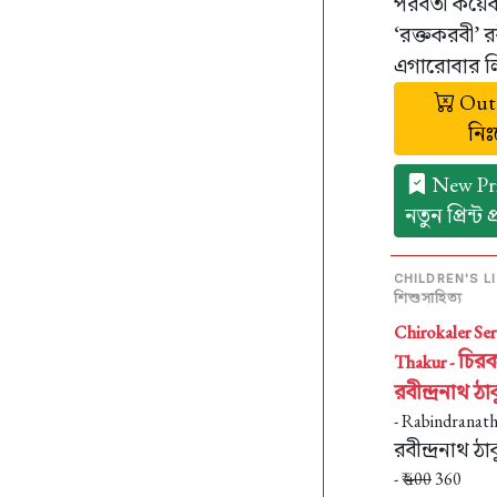
পরবর্তী কয়ে
‘রক্তকরবী’ রব
এগারোবার লিখ
Out 
নি
New Pri
নতুন প্রিন্ট
CHILDREN'S L
শিশুসাহিত্য
Chirokaler Se
চিরক
Thakur -
রবীন্দ্রনাথ ঠা
- Rabindranat
রবীন্দ্রনাথ ঠা
- ₹
400
360