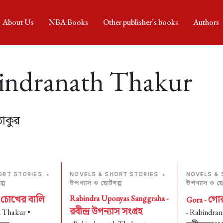
About Us
NBA Books
Other publisher’s books
Authors
indranath Thakur
ঠাকুর
ORT STORIES
•
NOVELS & SHORT STORIES
•
NOVELS & 
্প
উপন্যাস ও ছোটগল্প
উপন্যাস ও ছো
চোখের বালি
Rabindra Uponyas Sanggraha -
গোর
-
Gora -
রবীন্দ্র উপন্যাস সংগ্রহ
h Thakur •
- Rabindran