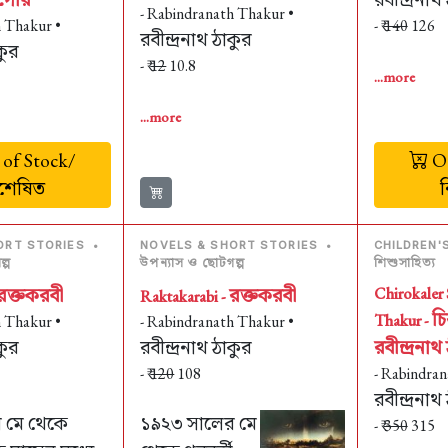
- Rabindranath Thakur •
h Thakur •
- ₹
140
126
রবীন্দ্রনাথ ঠাকুর
কুর
- ₹
12
10.8
...more
...more
of Stock/
Ou
ঃশেষিত
ORT STORIES
•
NOVELS & SHORT STORIES
•
CHILDREN'
্প
উপন্যাস ও ছোটগল্প
শিশুসাহিত্য
রক্তকরবী
রক্তকরবী
Chirokaler
Raktakarabi -
চ
Thakur -
h Thakur •
- Rabindranath Thakur •
কুর
রবীন্দ্রনাথ ঠাকুর
রবীন্দ্রনাথ
- ₹
120
108
- Rabindran
রবীন্দ্রনাথ
 মে থেকে
১৯২৩ সালের মে
- ₹
350
315