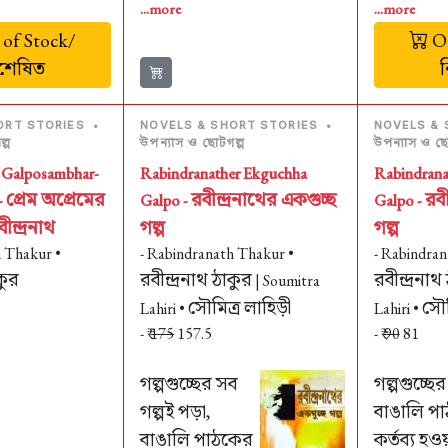
...more
...more
of Stock/
Ou
ঃশেষিত
ORT STORIES
•
NOVELS & SHORT STORIES
•
NOVELS & 
্প
উপন্যাস ও ছোটগল্প
উপন্যাস ও ছো
 Galposambhar-
Rabindranather Ekguchha
Rabindrana
প্রেম অপ্রেমের
রবীন্দ্রনাথের একগুচ্ছ
রবী
-
Galpo -
Galpo -
ীন্দ্রনাথ
গল্প
গল্প
h Thakur •
- Rabindranath Thakur •
- Rabindran
কুর
রবীন্দ্রনাথ ঠাকুর
রবীন্দ্রনাথ
| Soumitra
সৌমিত্র লাহিড়ী
সৌম
Lahiri •
Lahiri •
- ₹
175
157.5
- ₹
90
81
গল্পগুচ্ছের সব
গল্পগুচ্ছে
গল্পই পড়া,
বাঙালি প
বাঙালি পাঠকের
কর্তব্য হওয়