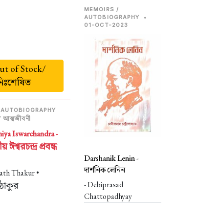
MEMOIRS /
AUTOBIOGRAPHY
•
01-OCT-2023
t of Stock/
নিঃশেষিত
 AUTOBIOGRAPHY
 / আত্মজীবনী
iya Iswarchandra -
য় ঈশ্বরচন্দ্র প্রবন্ধ
Darshanik Lenin -
দার্শনিক লেনিন
ath Thakur •
- Debiprasad
 ঠাকুর
Chattopadhyay