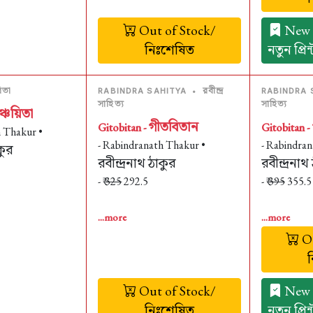
Out of Stock/
New P
নিঃশেষিত
নতুন প্রি
িতা
রবীন্দ্র
RABINDRA SAHITYA
•
RABINDRA 
সাহিত্য
সাহিত্য
ঞ্চয়িতা
গীতবিতান
Gitobitan -
Gitobitan -
h Thakur •
- Rabindranath Thakur •
- Rabindran
কুর
রবীন্দ্রনাথ ঠাকুর
রবীন্দ্রনাথ
- ₹
325
292.5
- ₹
395
355.5
...more
...more
Ou
Out of Stock/
New P
নিঃশেষিত
নতুন প্রি