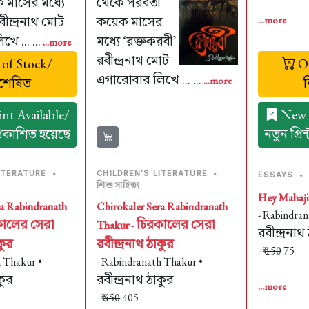
ক মাসের মধ্যে
থেকে পরবর্তী
ীন্দ্রনাথ মোট
কয়েক মাসের
...more
ে ... ...
মধ্যে ‘রক্তকরবী’
...more
রবীন্দ্রনাথ মোট
of Stock/
Ou
এগারোবার লিখে ... ...
ঃশেষিত
...more
nt Available/
New P
 প্রকাশিত হয়েছে
নতুন প্রি
ITERATURE
•
CHILDREN'S LITERATURE
•
ESSAYS
•
শিশুসাহিত্য
Hey Mahaji
ra Rabindranath
Chirokaler Sera Rabindranath
- Rabindran
ালের সেরা
চিরকালের সেরা
Thakur -
রবীন্দ্রনাথ
কুর
রবীন্দ্রনাথ ঠাকুর
- ₹
150
75
h Thakur •
- Rabindranath Thakur •
কুর
রবীন্দ্রনাথ ঠাকুর
...more
- ₹
450
405