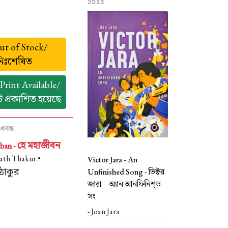
2023
t of Stock/
নিঃশেষিত
rint Available/
ন্ট প্রকাশিত হয়েছে
প্রবন্ধ
হে মহাজীবন
ban -
ath Thakur •
Victor Jara - An
 ঠাকুর
Unfinished Song -
ভিক্টর
জারা – অ্যান আনফিনিশ্‌ড
সং
- Joan Jara