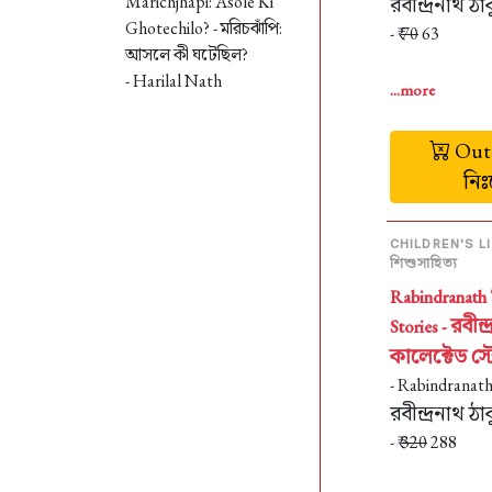
Marichjhapi: Asole Ki
রবীন্দ্রনাথ ঠা
Ghotechilo? -
মরিচঝাঁপি:
- ₹
70
63
আসলে কী ঘটেছিল?
- Harilal Nath
...more
Out 
নি
CHILDREN'S L
শিশুসাহিত্য
Rabindranath 
রবীন্
Stories -
কালেক্টেড স্ট
- Rabindranat
রবীন্দ্রনাথ ঠা
- ₹
320
288