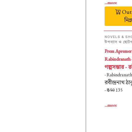
...more
Out 
নি
NOVELS & SH
উপন্যাস ও ছোটগল
Prem Apremer
Rabindranath 
গল্পসম্ভার - রব
- Rabindranat
রবীন্দ্রনাথ ঠা
- ₹
150
135
...more