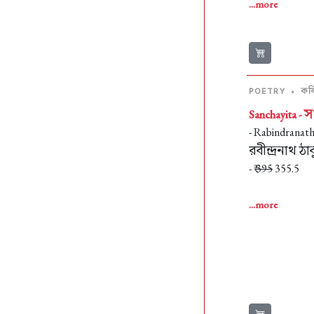
...more
কব
POETRY
•
স
Sanchayita -
- Rabindranat
রবীন্দ্রনাথ ঠা
- ₹
395
355.5
...more