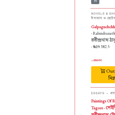
NOVELS & SH
উপন্যাস ও ছোটগল
Galpaguchchh
- Rabindranat
রবীন্দ্রনাথ ঠা
- ₹
425
382.5
...more
Out 
নি
প্রব
ESSAYS
•
Paintings Of 
পেইন
Tagore -
রবীন্দ্রনাথ 