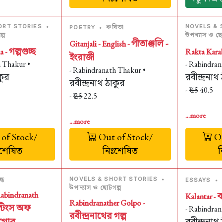
ORT STORIES
•
কবিতা
NOVELS & 
POETRY
•
্প
উপন্যাস ও ছো
গীতাঞ্জলি -
Gitanjali - English -
গল্পগুচ্ছ
a -
Rakta Kara
ইংরাজী
h Thakur •
- Rabindran
- Rabindranath Thakur •
কুর
রবীন্দ্রনাথ
রবীন্দ্রনাথ ঠাকুর
- ₹
45
40.5
- ₹
25
22.5
...more
...more
of Stock/
Out of Stock/
Ou
ঃশেষিত
নিঃশেষিত
ন্ধ
NOVELS & SHORT STORIES
•
ESSAYS
•
উপন্যাস ও ছোটগল্প
Rabindranath
ক
Kalantar -
Rabindranather Golpo -
্টিংস অফ
- Rabindran
রবীন্দ্রনাথের গল্প
টেগোর
রবীন্দ্রনাথ