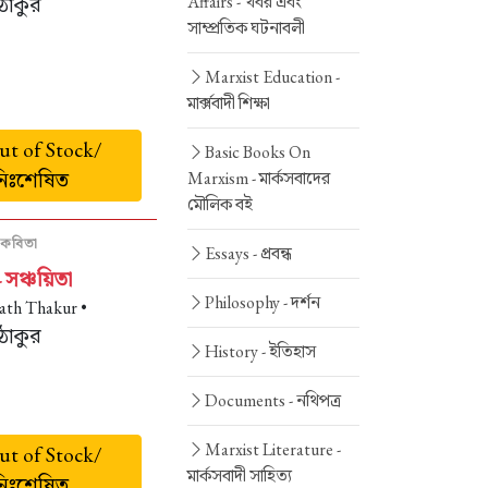
Affairs -
খবর এবং
 ঠাকুর
সাম্প্রতিক ঘটনাবলী
Marxist Education -
মার্ক্সবাদী শিক্ষা
t of Stock/
Basic Books On
নিঃশেষিত
Marxism -
মার্কসবাদের
মৌলিক বই
কবিতা
Essays -
প্রবন্ধ
সঞ্চয়িতা
-
Philosophy -
দর্শন
ath Thakur •
 ঠাকুর
History -
ইতিহাস
Documents -
নথিপত্র
Marxist Literature -
t of Stock/
মার্কসবাদী সাহিত্য
নিঃশেষিত