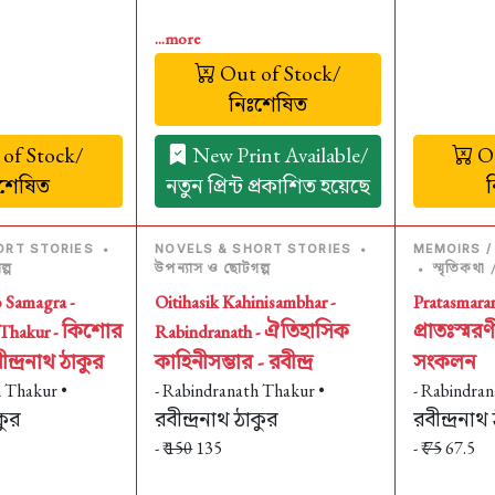
...more
Out of Stock/
নিঃশেষিত
of Stock/
New Print Available/
Ou
ঃশেষিত
নতুন প্রিন্ট প্রকাশিত হয়েছে
ORT STORIES
•
NOVELS & SHORT STORIES
•
MEMOIRS /
্প
উপন্যাস ও ছোটগল্প
স্মৃতিকথা
•
 Samagra -
Oitihasik Kahinisambhar -
Pratasmaran
কিশোর
ঐতিহাসিক
প্রাতঃস্মরণী
Thakur -
Rabindranath -
ীন্দ্রনাথ ঠাকুর
কাহিনীসম্ভার - রবীন্দ্র
সংকলন
h Thakur •
- Rabindranath Thakur •
- Rabindran
কুর
রবীন্দ্রনাথ ঠাকুর
রবীন্দ্রনাথ
- ₹
150
135
- ₹
75
67.5