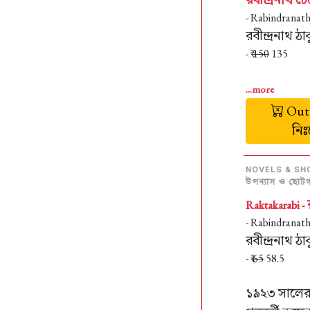
- Rabindranat
রবীন্দ্রনাথ ঠা
- ₹
150
135
...more
Out 
নি
NOVELS & SH
উপন্যাস ও ছোটগল
Raktakarabi -
- Rabindranat
রবীন্দ্রনাথ ঠা
- ₹
65
58.5
১৯২৩ সালের