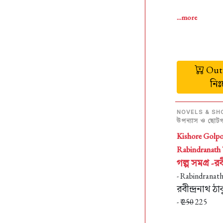
...more
Out 
নি
NOVELS & SH
উপন্যাস ও ছোটগল
Kishore Golpo
Rabindranath 
গল্প সমগ্র -রব
- Rabindranat
রবীন্দ্রনাথ ঠা
- ₹
250
225