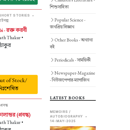
শিশুসাহিত্য
SHORT STORIES
•
Popular Science -
টগল্প
জনপ্রিয় বিজ্ঞান
রক্ত করবী
bi -
ath Thakur •
Other Books -
অন্যান্য
 ঠাকুর
বই
Periodicals -
সাময়িকী
Newspaper-Magazine
t of Stock/
-
নিউজপেপার-ম্যাগাজিন
নিঃশেষিত
LATEST BOOKS
প্রবন্ধ
MEMOIRS /
ালান্তর (প্রবন্ধ)
AUTOBIOGRAPHY
•
14-MAY-2025
ath Thakur •
 ঠাকুর