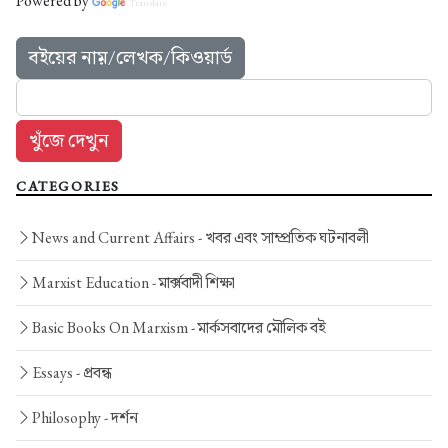
Powered by
Translate
বইয়ের নাম়/লেখক/কিওয়ার্ড
CATEGORIES
News and Current Affairs -
খবর এবং সাম্প্রতিক ঘটনাবলী
Marxist Education -
মার্ক্সবাদী শিক্ষা
Basic Books On Marxism -
মার্কসবাদের মৌলিক বই
Essays -
প্রবন্ধ
Philosophy -
দর্শন