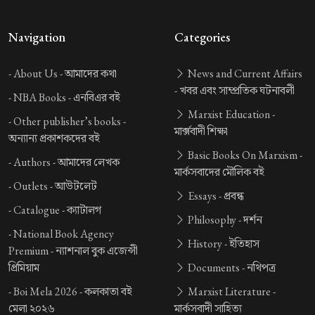
Navigation
Categories
-
About Us -
আমাদের কথা
News and Current Affairs
-
খবর এবং সাম্প্রতিক ঘটনাবলী
-
NBA Books -
এনবিএর বই
Marxist Education -
-
Other publisher’s books -
মার্ক্সবাদী শিক্ষা
অন্যান্য প্রকাশকদের বই
Basic Books On Marxism -
-
Authors -
আমাদের লেখক
মার্কসবাদের মৌলিক বই
-
Outlets -
আউটলেট
Essays -
প্রবন্ধ
-
Catalogue -
ক্যাটালগ
Philosophy -
দর্শন
-
National Book Agency
History -
ইতিহাস
Premium -
ন্যাশনাল বুক এজেন্সী
প্রিমিয়াম
Documents -
নথিপত্র
-
Boi Mela 2026 -
কলকাতা বই
Marxist Literature -
মেলা ২০২৬
মার্কসবাদী সাহিত্য