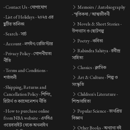
-
Contact Us -
যোগাযোগ
Memoirs / Autobiography
-
স্মৃতিকথা / আত্মজীবনী
-
List of Holidays -
২০২৫ এর
ছুটির তালিকা
Novels & Short Stories -
উপন্যাস ও ছোটগল্প
-
Search -
সার্চ
Poetry -
কবিতা
-
Account -
লগইন/রেজিস্টার
Rabindra Sahitya -
রবীন্দ্র
-
Privacy Policy -
গোপনীয়তা
সাহিত্য
নীতি
Classics -
ক্লাসিক
-
Terms and Conditions -
শর্তাবলী
Art & Culture -
শিল্প ও
সংস্কৃতি
-
Shipping, Returns and
Cancellation Policy -
শিপিং,
Children's Literature -
রিটার্ন ও ক্যান্সেলেশন নীতি
শিশুসাহিত্য
-
How to purchase online
Popular Science -
জনপ্রিয়
from NBA website -
এনবিএ
বিজ্ঞান
ওয়েবসাইট থেকে অনলাইন
Other Books -
অন্যান্য বই