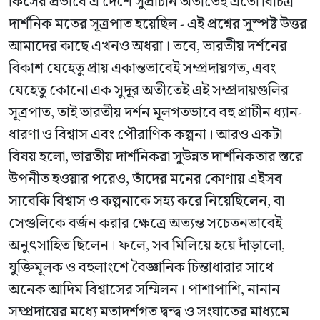
কিসের প্রভাবে এ দেশে সুপ্রাচীন অতীতেই এতো বিচিত্র
দার্শনিক মতের সূত্রপাত হয়েছিল - এই প্রশ্নের সুস্পষ্ট উত্তর
আমাদের কাছে এখনও অধরা। তবে, ভারতীয় দর্শনের
বিকাশ যেহেতু প্রায় একান্তভাবেই সম্প্রদায়গত, এবং
যেহেতু কোনো এক সুদূর অতীতেই এই সম্প্রদায়গুলির
সূত্রপাত, তাই ভারতীয় দর্শন মূলগতভাবে বহু প্রাচীন ধ্যান-
ধারণা ও বিশ্বাস এবং পৌরাণিক কল্পনা। আরও একটা
বিষয় হলো, ভারতীয় দার্শনিকরা সুউন্নত দার্শনিকতার স্তরে
উপনীত হওয়ার পরেও, তাঁদের মনের কোণায় এইসব
সাবেকি বিশ্বাস ও কল্পনাকে সহ্য করে নিয়েছিলেন, বা
সেগুলিকে বর্জন করার ক্ষেত্রে অত্যন্ত সচেতনভাবেই
অনুৎসাহিত ছিলেন। ফলে, সব মিলিয়ে হয়ে দাঁড়ালো,
যুক্তিমূলক ও বহুলাংশে বৈজ্ঞানিক চিন্তাধারার সাথে
অনেক আদিম বিশ্বাসের সম্মিলন। পাশাপাশি, নানান
সম্প্রদায়ের মধ্যে মতাদর্শগত দ্বন্দ্ব ও সংঘাতের মাধ্যমে