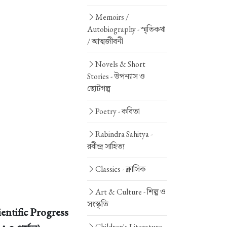
Memoirs /
Autobiography -
স্মৃতিকথা
/ আত্মজীবনী
Novels & Short
Stories -
উপন্যাস ও
ছোটগল্প
Poetry -
কবিতা
Rabindra Sahitya -
রবীন্দ্র সাহিত্য
Classics -
ক্লাসিক
Art & Culture -
শিল্প ও
সংস্কৃতি
entific Progress
Children's Literature -