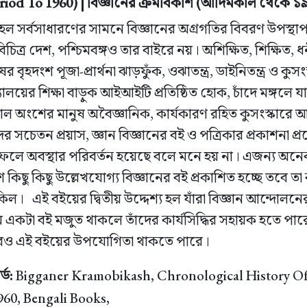
riod To 1960) | বিজ্ঞানের ক্রমবিকাশ (আদিমকাল থেকে ১৯৬
য হল সর্বসাধারণের সামনে বিজ্ঞানের অগ্রগতির বিবরণ উপস্
িত্র দেশ, পশ্চিমবঙ্গও তার বাইরে নয়। অশিক্ষিত, শিক্ষিত, ধনী
র বৃহদংশ পূজা-প্রার্থনা ঝাড়ফুঁক, ওঝাতন্ত্র, ডাইনিতন্ত্র ও কুসংস
্যালয়ের শিক্ষা বাড়ুক আইআইটি প্রতিষ্ঠিত হোক, চাঁদে মঙ্গল
াল অংশের মানুষ অবৈজ্ঞানিক, কার্যকারণ রহিত কুসংস্কারে আব
র সচেতন প্রয়াস, জ্ঞান বিজ্ঞানের বই ও পত্রিকার প্রকাশনা 
। ফলে অবস্থার পরিবর্তন হয়েছে বলে মনে হয় না। এজন্য অন
িছু কিছু উল্লেখযোগ্য বিজ্ঞানের বই প্রকাশিত হচ্ছে তবে তা 
ল। এই বইয়ের দ্বিতীয় উদ্দেশ্য হল যাঁরা বিজ্ঞান আন্দোলনের স
একটা বই মজুত থাকলে তাঁদের কার্যসিদ্ধির সহায়ক হতে পার
গারেও এই বইয়ের উপযোগিতা থাকতে পারে।
্ড:
Bigganer Kramobikash, Chronological History Of 
960, Bengali Books,