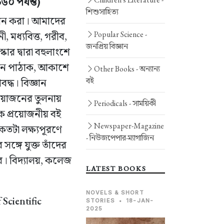
০ পর্যন্ত)
শিশুসাহিত্য
থাপন করা। আমাদের
Popular Science -
, মধ্যবিত্ত, গরীব,
জনপ্রিয় বিজ্ঞান
্কার দ্বারা বহুলাংশে
ে যান পাঠাক, আকাশে
Other Books -
অন্যান্য
বই
দ্ধ। বিজ্ঞান
প্রয়োজনের তুলনায়
Periodicals -
সাময়িকী
েক প্রয়োজনীয় বই
Newspaper-Magazine
কতটা লক্ষ্যপূরণে
-
নিউজপেপার-ম্যাগাজিন
ঙ্গে যুক্ত তাঁদের
ে। বিদ্যালয়, কলেজ
LATEST BOOKS
NOVELS & SHORT
Scientific
STORIES
•
18-JAN-
2025