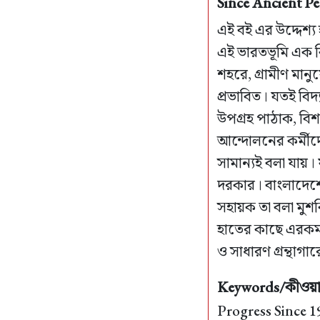
Since Ancient Pe
এই বই এর উদ্দেশ্
এই ভারতভূমি এক বিচ
শহরে, গ্রামীণ মানুষে
প্রভাবিত। যতই বিদ
উপগ্রহ পাঠাক, বিশ
আন্দোলনের কর্মীদে
সামান্যই বলা যায়
দরকার। বাংলাদেশে ক
সহায়ক তা বলা মুশকি
হাতের কাছে এরকম 
ও সাধারণ গ্রন্থা
Keywords/কীওয়ার
Progress Since 1