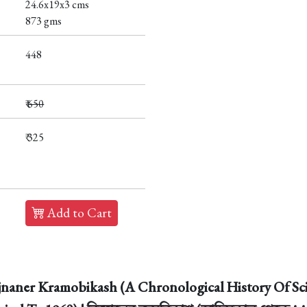
24.6x19x3 cms
873 gms
448
₹
650
₹ 325
Add to Cart
naner Kramobikash (A Chronological History Of Sci