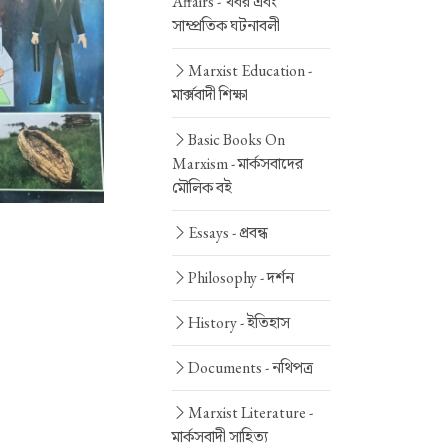
Affairs -
খবর এবং
সাম্প্রতিক ঘটনাবলী
Marxist Education -
মার্ক্সবাদী শিক্ষা
Basic Books On
Marxism -
মার্কসবাদের
মৌলিক বই
Essays -
প্রবন্ধ
Philosophy -
দর্শন
History -
ইতিহাস
Documents -
নথিপত্র
Marxist Literature -
মার্কসবাদী সাহিত্য