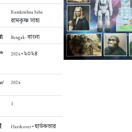
Ramkrishna Saha
রামকৃষ্ণ সাহা
া
বাংলা
Bengali -
on
২০২৪
2024 •
r/
2024
1
ই
হার্ডকভার
Hardcover •