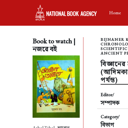
Home
Book to watch |
BIJNANER 
CHRONOLOG
নজরে বই
SCIENTIFIC
ANCIENT PE
বিজ্ঞানের
(আদিমক
পর্যন্ত)
Editor/
সম্পাদক
Category/
বিভাগ
Aabol Tabol -
আবোল-