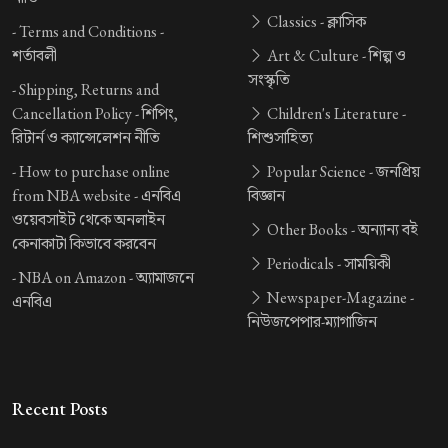
Classics -
ক্লাসিক
-
Terms and Conditions -
শর্তাবলী
Art & Culture -
শিল্প ও
সংস্কৃতি
-
Shipping, Returns and
Cancellation Policy -
শিপিং,
Children's Literature -
রিটার্ন ও ক্যান্সেলেশন নীতি
শিশুসাহিত্য
-
How to purchase online
Popular Science -
জনপ্রিয়
from NBA website -
এনবিএ
বিজ্ঞান
ওয়েবসাইট থেকে অনলাইন
Other Books -
অন্যান্য বই
কেনাকাটা কিভাবে করবেন
Periodicals -
সাময়িকী
-
NBA on Amazon -
অ্যামাজনে
Newspaper-Magazine -
এনবিএ
নিউজপেপার-ম্যাগাজিন
Recent Posts