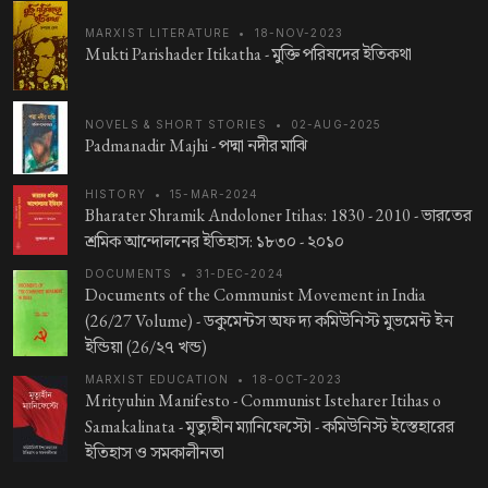
MARXIST LITERATURE
•
18-NOV-2023
Mukti Parishader Itikatha -
মুক্তি পরিষদের ইতিকথা
NOVELS & SHORT STORIES
•
02-AUG-2025
Padmanadir Majhi -
পদ্মা নদীর মাঝি
HISTORY
•
15-MAR-2024
Bharater Shramik Andoloner Itihas: 1830 - 2010 -
ভারতের
শ্রমিক আন্দোলনের ইতিহাস: ১৮৩০ - ২০১০
DOCUMENTS
•
31-DEC-2024
Documents of the Communist Movement in India
(26/27 Volume) -
ডকুমেন্টস অফ দ্য কমিউনিস্ট মুভমেন্ট ইন
ইন্ডিয়া (26/২৭ খন্ড)
MARXIST EDUCATION
•
18-OCT-2023
Mrityuhin Manifesto - Communist Isteharer Itihas o
Samakalinata -
মৃত্যুহীন ম্যানিফেস্টো - কমিউনিস্ট ইস্তেহারের
ইতিহাস ও সমকালীনতা