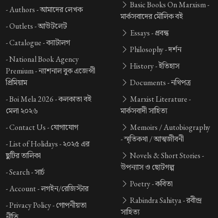
Basic Books On Marxism -
-
Authors -
আমাদের লেখক
মার্কসবাদের মৌলিক বই
-
Outlets -
আউটলেট
Essays -
প্রবন্ধ
-
Catalogue -
ক্যাটালগ
Philosophy -
দর্শন
-
National Book Agency
History -
ইতিহাস
Premium -
ন্যাশনাল বুক এজেন্সী
প্রিমিয়াম
Documents -
নথিপত্র
-
Boi Mela 2026 -
কলকাতা বই
Marxist Literature -
মেলা ২০২৬
মার্কসবাদী সাহিত্য
-
Contact Us -
যোগাযোগ
Memoirs / Autobiography
-
স্মৃতিকথা / আত্মজীবনী
-
List of Holidays -
২০২৫ এর
ছুটির তালিকা
Novels & Short Stories -
উপন্যাস ও ছোটগল্প
-
Search -
সার্চ
Poetry -
কবিতা
-
Account -
লগইন/রেজিস্টার
Rabindra Sahitya -
রবীন্দ্র
-
Privacy Policy -
গোপনীয়তা
সাহিত্য
নীতি