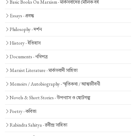
Basic Books On Marxism -
মার্কসবাদের মৌলিক বই
Essays -
প্রবন্ধ
Philosophy -
দর্শন
History -
ইতিহাস
Documents -
নথিপত্র
Marxist Literature -
মার্কসবাদী সাহিত্য
Memoirs / Autobiography -
স্মৃতিকথা / আত্মজীবনী
Novels & Short Stories -
উপন্যাস ও ছোটগল্প
Poetry -
কবিতা
Rabindra Sahitya -
রবীন্দ্র সাহিত্য