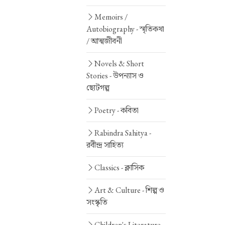
Memoirs /
Autobiography -
স্মৃতিকথা
/ আত্মজীবনী
Novels & Short
Stories -
উপন্যাস ও
ছোটগল্প
Poetry -
কবিতা
Rabindra Sahitya -
রবীন্দ্র সাহিত্য
Classics -
ক্লাসিক
Art & Culture -
শিল্প ও
সংস্কৃতি
Children's Literature -