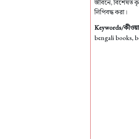
জীবনে, বিশেষত কৃষ
লিপিবদ্ধ করা।
Keywords/কীওয়ার
bengali books, b