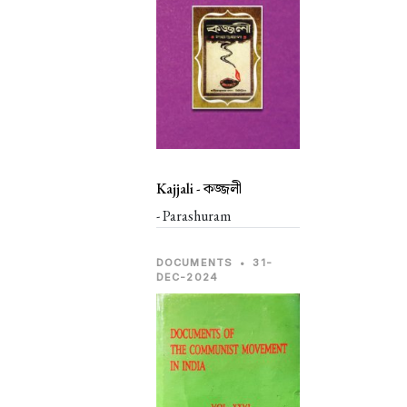
Kajjali -
কজ্জলী
- Parashuram
DOCUMENTS
•
31-
DEC-2024