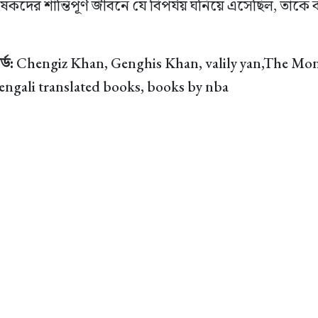
কদের শান্তিপূর্ণ জীবনে যে বিপর্যয় ঘনিয়ে এসেছিল, তাকে
্ড:
Chengiz Khan, Genghis Khan, valily yan,The Mo
engali translated books, books by nba