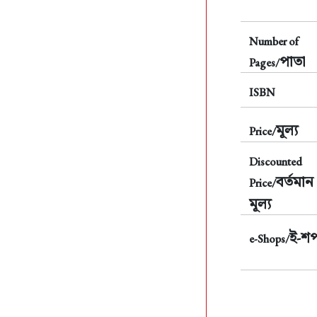
Number of
পাতা
Pages/
ISBN
মূল্য
Price/
Discounted
বর্তমান
Price/
মূল্য
ই-শ
e-Shops/