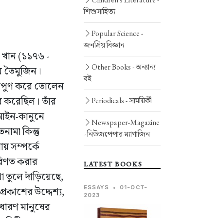
শিশুসাহিত্য
Popular Science -
জনপ্রিয় বিজ্ঞান
জ খান (১১৭৬ -
Other Books -
অন্যান্য
াম তৈমুজিন।
বই
ণনিপুণ করে তোলেন
চার করেছিল। তাঁর
Periodicals -
সাময়িকী
ত আইন-কানুনে
Newspaper-Magazine
ামা কিন্তু
-
নিউজপেপার-ম্যাগাজিন
য় সম্পর্কে
রিণত করার
LATEST BOOKS
 তুলে দাঁড়িয়েছে,
ESSAYS
•
01-OCT-
রকাশের উদ্দেশ্য,
2023
াধারণ মানুষের