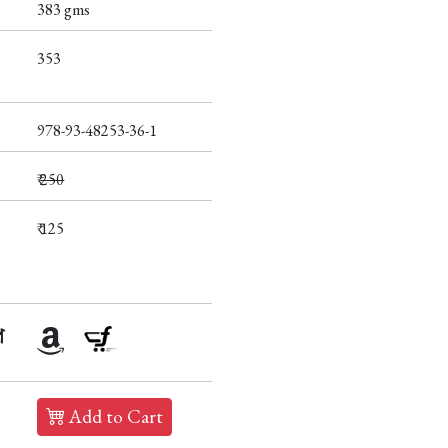
383 gms
353
978-93-48253-36-1
₹
250
₹ 125
প
Add to Cart