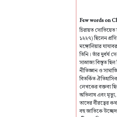
Few words on Che
চিরায়ত সোভিয়েত সা
১২২৭) ছিলেন প্রসি
মঙ্গোলিয়ার যাযা
তিনি। তাঁর দুর্ধর্ষ
সাম্রাজ্য বিস্তৃত 
নীতিজ্ঞান ও সামাজ
বিতর্কিত ঐতিহাসিক 
লেখকের বক্তব্য 
অভিলাষ এবং মৃত্যু, 
তাদের বীরত্বের কথ
বহু জাতিকে উচ্ছেদ