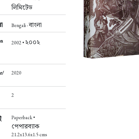
লিমিটেড
া
বাংলা
Bengali -
on
২০০২
2002 •
r/
2020
2
Paperback •
ই
পেপারব্যাক
21.2x13.6x1.5 cms