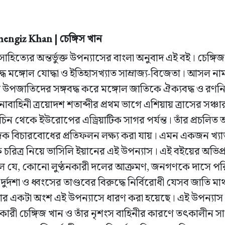
ngiz Khan | চেঙ্গিস খান
হিত্যের অন্তর্ভুক্ত উপন্যাসের বাংলা অনুবাদ এই বই। চেঙ্গি
দ্ধ মঙ্গোল যোদ্ধা ও ইতিহাসখ্যাত সাম্রাজ্য-বিজেতা। আসল ন
বর উপজাতিদের সঙ্গবদ্ধ করে মঙ্গোল জাতিকে ঐক্যবদ্ধ ও র
 সেনাবাহিনী ত্রয়োদশ শতাব্দীর প্রথম ভাগে এশিয়ায় ত্রাসের সঞ্
ছিল চিন থেকে ইউরোপের এড্রিয়াটিক সাগর পর্যন্ত। তাঁর প্রচলি
িক বিচারবোধের প্রতিফলন লক্ষ্য করা যায়। এমন একজন খ্যাতন
চরিত্র নিয়ে ভাসিলি ইয়ানের এই উপন্যাস। এই বইয়ের অভিপ্রা
ছিল যে, কোনো লুণ্ঠনকারী দলের আক্রমণ, জনগণকে দাসে প
দুর্দশা ও ধ্বংসের তাণ্ডবের বিরুদ্ধে নির্বিরোধী যেসব জাতি মাথা
ার একটা অংশ এই উপন্যাসে ধারণ করা হয়েছে। এই উপন্যাস প্
কারী চেঙ্গিজ খান ও তাঁর নৃশংস বাহিনীর কারণে তৎকালীন স