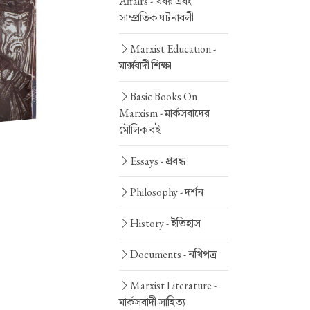
Affairs -
খবর এবং
সাম্প্রতিক ঘটনাবলী
Marxist Education -
মার্ক্সবাদী শিক্ষা
Basic Books On
Marxism -
মার্কসবাদের
মৌলিক বই
Essays -
প্রবন্ধ
Philosophy -
দর্শন
History -
ইতিহাস
Documents -
নথিপত্র
Marxist Literature -
মার্কসবাদী সাহিত্য