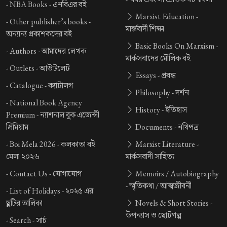
-
NBA Books -
এনবিএর বই
Marxist Education -
-
Other publisher’s books -
মার্ক্সবাদী শিক্ষা
অন্যান্য প্রকাশকদের বই
Basic Books On Marxism -
-
Authors -
আমাদের লেখক
মার্কসবাদের মৌলিক বই
-
Outlets -
আউটলেট
Essays -
প্রবন্ধ
-
Catalogue -
ক্যাটালগ
Philosophy -
দর্শন
-
National Book Agency
History -
ইতিহাস
Premium -
ন্যাশনাল বুক এজেন্সী
প্রিমিয়াম
Documents -
নথিপত্র
-
Boi Mela 2026 -
কলকাতা বই
Marxist Literature -
মেলা ২০২৬
মার্কসবাদী সাহিত্য
-
Contact Us -
যোগাযোগ
Memoirs / Autobiography
-
স্মৃতিকথা / আত্মজীবনী
-
List of Holidays -
২০২৫ এর
ছুটির তালিকা
Novels & Short Stories -
উপন্যাস ও ছোটগল্প
-
Search -
সার্চ