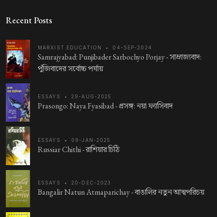
Recent Posts
MARXIST EDUCATION
•
04-SEP-2024
Samrajyabad: Punjibader Sarbochyo Porjay -
সাম্রাজ্যবাদ:
পুঁজিবাদের সর্বোচ্চ পর্যায়
ESSAYS
•
29-AUG-2025
Prasongo: Naya Fyasibad -
প্রসঙ্গ: নয়া ফ্যাসিবাদ
ESSAYS
•
09-JAN-2025
Russiar Chithi -
রাশিয়ার চিঠি
ESSAYS
•
20-DEC-2023
Bangalir Natun Atmaparichay -
বাঙালির নতুন আত্মপরিচয়