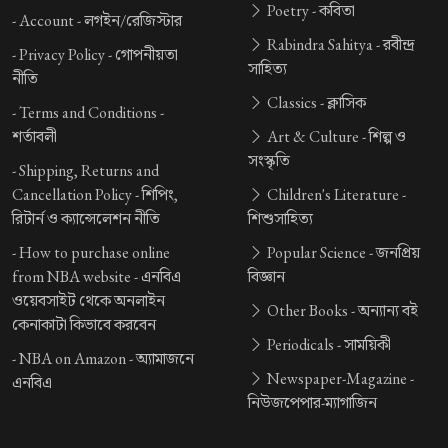
Poetry -
কবিতা
-
Account -
লগইন/রেজিস্টার
Rabindra Sahitya -
রবীন্দ্র
-
Privacy Policy -
গোপনীয়তা
সাহিত্য
নীতি
Classics -
ক্লাসিক
-
Terms and Conditions -
শর্তাবলী
Art & Culture -
শিল্প ও
সংস্কৃতি
-
Shipping, Returns and
Cancellation Policy -
শিপিং,
Children's Literature -
রিটার্ন ও ক্যান্সেলেশন নীতি
শিশুসাহিত্য
-
How to purchase online
Popular Science -
জনপ্রিয়
from NBA website -
এনবিএ
বিজ্ঞান
ওয়েবসাইট থেকে অনলাইন
Other Books -
অন্যান্য বই
কেনাকাটা কিভাবে করবেন
Periodicals -
সাময়িকী
-
NBA on Amazon -
অ্যামাজনে
Newspaper-Magazine -
এনবিএ
নিউজপেপার-ম্যাগাজিন