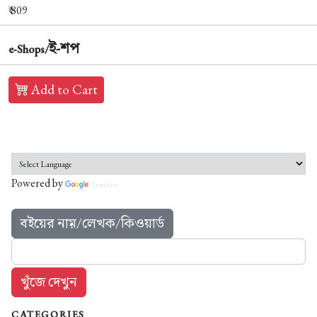
₹ 809
ই-শপ
e-Shops/
Add to Cart
Powered by
Translate
বইয়ের নাম়/লেখক/কিওয়ার্ড
CATEGORIES