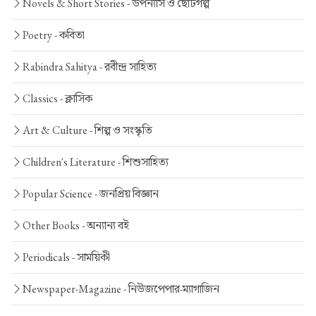
Novels & Short Stories -
উপন্যাস ও ছোটগল্প
Poetry -
কবিতা
Rabindra Sahitya -
রবীন্দ্র সাহিত্য
Classics -
ক্লাসিক
Art & Culture -
শিল্প ও সংস্কৃতি
Children's Literature -
শিশুসাহিত্য
Popular Science -
জনপ্রিয় বিজ্ঞান
Other Books -
অন্যান্য বই
Periodicals -
সাময়িকী
Newspaper-Magazine -
নিউজপেপার-ম্যাগাজিন