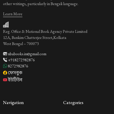
other writings, particularly in Bengali language.
Learn More
Reg. Office & National Book Agency Private Limited
12A, Bankim Chatterjee Street,Kolkata
West Bengal – 700073
nbabooks.in@gmail.com
+918272982876
8272982876
ফেসবুক
ইউটিউব
Navigation
Categories