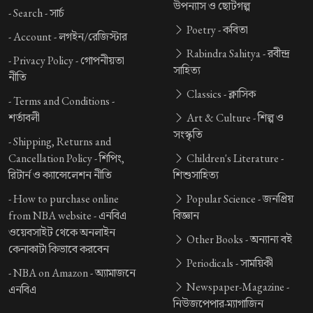
উপন্যাস ও ছোটগল্প
-
Search -
সার্চ
Poetry -
কবিতা
-
Account -
লগইন/রেজিস্টার
Rabindra Sahitya -
রবীন্দ্র
-
Privacy Policy -
গোপনীয়তা
সাহিত্য
নীতি
Classics -
ক্লাসিক
-
Terms and Conditions -
শর্তাবলী
Art & Culture -
শিল্প ও
সংস্কৃতি
-
Shipping, Returns and
Cancellation Policy -
শিপিং,
Children's Literature -
রিটার্ন ও ক্যান্সেলেশন নীতি
শিশুসাহিত্য
-
How to purchase online
Popular Science -
জনপ্রিয়
from NBA website -
এনবিএ
বিজ্ঞান
ওয়েবসাইট থেকে অনলাইন
Other Books -
অন্যান্য বই
কেনাকাটা কিভাবে করবেন
Periodicals -
সাময়িকী
-
NBA on Amazon -
অ্যামাজনে
Newspaper-Magazine -
এনবিএ
নিউজপেপার-ম্যাগাজিন