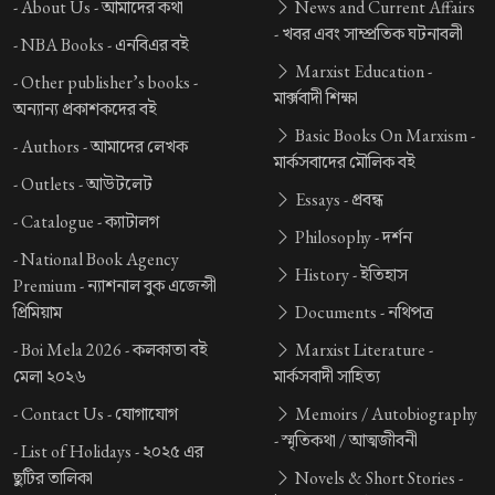
-
About Us -
আমাদের কথা
News and Current Affairs
-
খবর এবং সাম্প্রতিক ঘটনাবলী
-
NBA Books -
এনবিএর বই
Marxist Education -
-
Other publisher’s books -
মার্ক্সবাদী শিক্ষা
অন্যান্য প্রকাশকদের বই
Basic Books On Marxism -
-
Authors -
আমাদের লেখক
মার্কসবাদের মৌলিক বই
-
Outlets -
আউটলেট
Essays -
প্রবন্ধ
-
Catalogue -
ক্যাটালগ
Philosophy -
দর্শন
-
National Book Agency
History -
ইতিহাস
Premium -
ন্যাশনাল বুক এজেন্সী
প্রিমিয়াম
Documents -
নথিপত্র
-
Boi Mela 2026 -
কলকাতা বই
Marxist Literature -
মেলা ২০২৬
মার্কসবাদী সাহিত্য
-
Contact Us -
যোগাযোগ
Memoirs / Autobiography
-
স্মৃতিকথা / আত্মজীবনী
-
List of Holidays -
২০২৫ এর
ছুটির তালিকা
Novels & Short Stories -