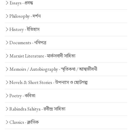
Essays -
প্রবন্ধ
Philosophy -
দর্শন
History -
ইতিহাস
Documents -
নথিপত্র
Marxist Literature -
মার্কসবাদী সাহিত্য
Memoirs / Autobiography -
স্মৃতিকথা / আত্মজীবনী
Novels & Short Stories -
উপন্যাস ও ছোটগল্প
Poetry -
কবিতা
Rabindra Sahitya -
রবীন্দ্র সাহিত্য
Classics -
ক্লাসিক