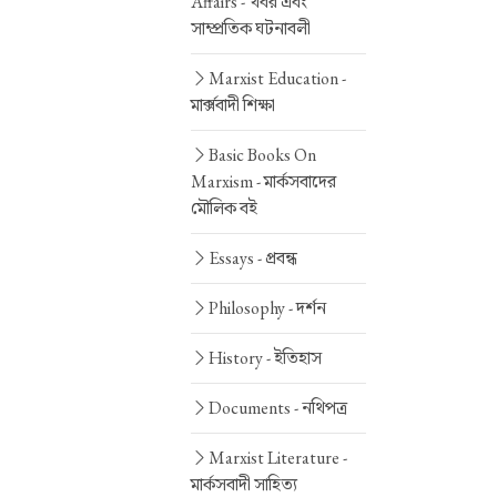
Affairs -
খবর এবং
সাম্প্রতিক ঘটনাবলী
Marxist Education -
মার্ক্সবাদী শিক্ষা
Basic Books On
Marxism -
মার্কসবাদের
মৌলিক বই
Essays -
প্রবন্ধ
Philosophy -
দর্শন
History -
ইতিহাস
Documents -
নথিপত্র
Marxist Literature -
মার্কসবাদী সাহিত্য