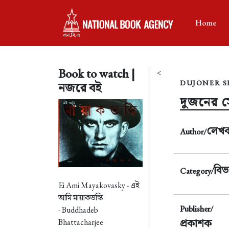
Home
Book to watch |
<
DUJONER S
নজরে বই
দুজনের সে
লেখ
Author/
বিভ
Category/
Ei Ami Mayakovasky -
এই
আমি মায়াকভস্কি
Publisher/
- Buddhadeb
প্রকাশক
Bhattacharjee