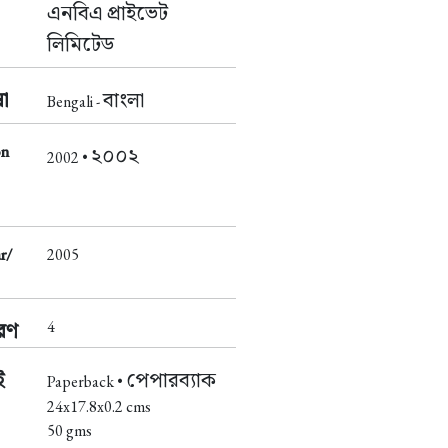
এনবিএ প্রাইভেট
লিমিটেড
া
বাংলা
Bengali -
on
২০০২
2002 •
r/
2005
4
করণ
ই
পেপারব্যাক
Paperback •
24x17.8x0.2 cms
50 gms