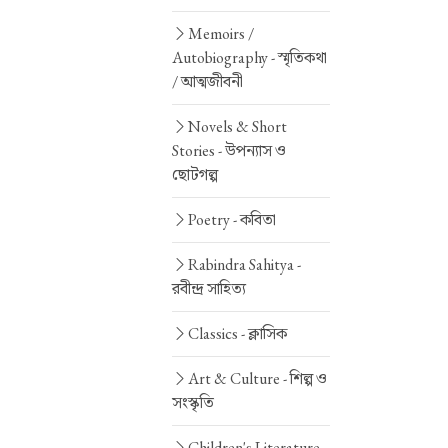
Memoirs /
Autobiography -
স্মৃতিকথা
/ আত্মজীবনী
Novels & Short
Stories -
উপন্যাস ও
ছোটগল্প
Poetry -
কবিতা
Rabindra Sahitya -
রবীন্দ্র সাহিত্য
Classics -
ক্লাসিক
Art & Culture -
শিল্প ও
সংস্কৃতি
Children's Literature -