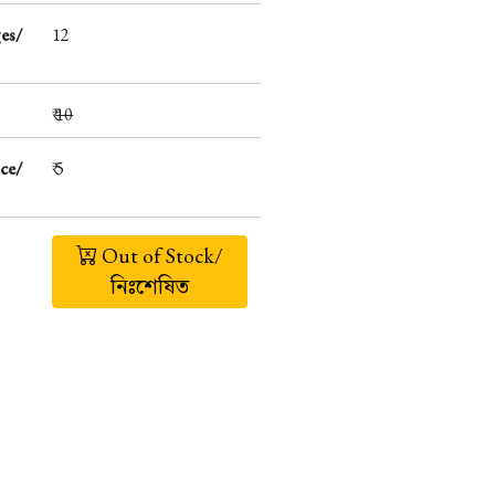
es/
12
₹
10
ce/
₹ 5
Out of Stock/
নিঃশেষিত