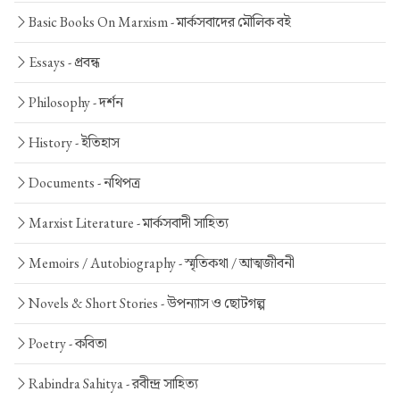
Basic Books On Marxism -
মার্কসবাদের মৌলিক বই
Essays -
প্রবন্ধ
Philosophy -
দর্শন
History -
ইতিহাস
Documents -
নথিপত্র
Marxist Literature -
মার্কসবাদী সাহিত্য
Memoirs / Autobiography -
স্মৃতিকথা / আত্মজীবনী
Novels & Short Stories -
উপন্যাস ও ছোটগল্প
Poetry -
কবিতা
Rabindra Sahitya -
রবীন্দ্র সাহিত্য