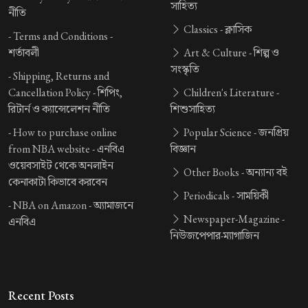
সাহিত্য
নীতি
Classics -
ক্লাসিক
-
Terms and Conditions -
শর্তাবলী
Art & Culture -
শিল্প ও
সংস্কৃতি
-
Shipping, Returns and
Cancellation Policy -
শিপিং,
Children's Literature -
রিটার্ন ও ক্যান্সেলেশন নীতি
শিশুসাহিত্য
-
How to purchase online
Popular Science -
জনপ্রিয়
from NBA website -
এনবিএ
বিজ্ঞান
ওয়েবসাইট থেকে অনলাইন
Other Books -
অন্যান্য বই
কেনাকাটা কিভাবে করবেন
Periodicals -
সাময়িকী
-
NBA on Amazon -
অ্যামাজনে
Newspaper-Magazine -
এনবিএ
নিউজপেপার-ম্যাগাজিন
Recent Posts