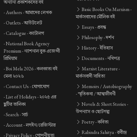
অন্যান্য প্রকাশকদের বই
Basic Books On Marxism -
-
Authors -
আমাদের লেখক
মার্কসবাদের মৌলিক বই
-
Outlets -
আউটলেট
Essays -
প্রবন্ধ
-
Catalogue -
ক্যাটালগ
Philosophy -
দর্শন
-
National Book Agency
History -
ইতিহাস
Premium -
ন্যাশনাল বুক এজেন্সী
প্রিমিয়াম
Documents -
নথিপত্র
-
Boi Mela 2026 -
কলকাতা বই
Marxist Literature -
মেলা ২০২৬
মার্কসবাদী সাহিত্য
-
Contact Us -
যোগাযোগ
Memoirs / Autobiography
-
স্মৃতিকথা / আত্মজীবনী
-
List of Holidays -
২০২৫ এর
ছুটির তালিকা
Novels & Short Stories -
উপন্যাস ও ছোটগল্প
-
Search -
সার্চ
Poetry -
কবিতা
-
Account -
লগইন/রেজিস্টার
Rabindra Sahitya -
রবীন্দ্র
-
Privacy Policy -
গোপনীয়তা