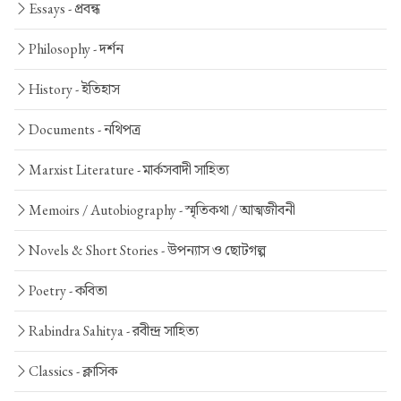
Essays -
প্রবন্ধ
Philosophy -
দর্শন
History -
ইতিহাস
Documents -
নথিপত্র
Marxist Literature -
মার্কসবাদী সাহিত্য
Memoirs / Autobiography -
স্মৃতিকথা / আত্মজীবনী
Novels & Short Stories -
উপন্যাস ও ছোটগল্প
Poetry -
কবিতা
Rabindra Sahitya -
রবীন্দ্র সাহিত্য
Classics -
ক্লাসিক