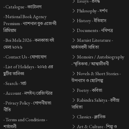
Essays -
প্রবন্ধ
-
Catalogue -
ক্যাটালগ
Philosophy -
দর্শন
-
National Book Agency
History -
ইতিহাস
Premium -
ন্যাশনাল বুক এজেন্সী
প্রিমিয়াম
Documents -
নথিপত্র
-
Boi Mela 2026 -
কলকাতা বই
Marxist Literature -
মেলা ২০২৬
মার্কসবাদী সাহিত্য
-
Contact Us -
যোগাযোগ
Memoirs / Autobiography
-
স্মৃতিকথা / আত্মজীবনী
-
List of Holidays -
২০২৫ এর
ছুটির তালিকা
Novels & Short Stories -
উপন্যাস ও ছোটগল্প
-
Search -
সার্চ
Poetry -
কবিতা
-
Account -
লগইন/রেজিস্টার
Rabindra Sahitya -
রবীন্দ্র
-
Privacy Policy -
গোপনীয়তা
সাহিত্য
নীতি
Classics -
ক্লাসিক
-
Terms and Conditions -
শর্তাবলী
Art & Culture -
শিল্প ও