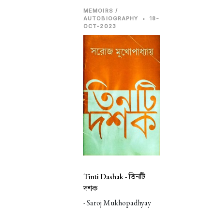
MEMOIRS /
AUTOBIOGRAPHY
•
18-
OCT-2023
Tinti Dashak -
তিনটি
দশক
- Saroj Mukhopadhyay