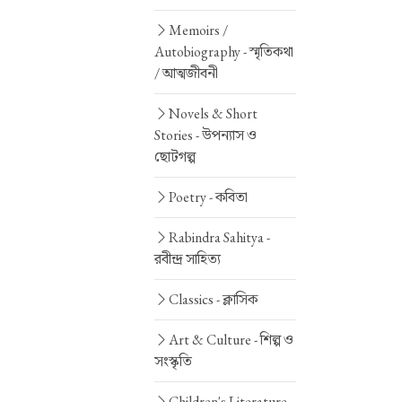
Memoirs /
Autobiography -
স্মৃতিকথা
/ আত্মজীবনী
Novels & Short
Stories -
উপন্যাস ও
ছোটগল্প
Poetry -
কবিতা
Rabindra Sahitya -
রবীন্দ্র সাহিত্য
Classics -
ক্লাসিক
Art & Culture -
শিল্প ও
সংস্কৃতি
Children's Literature -