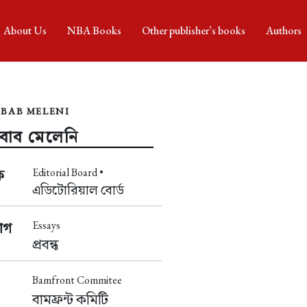
About Us
NBA Books
Other publisher’s books
Authors
BAB MELENI
াব মেলেনি
Editorial Board •
ক
এডিটোরিয়াল বোর্ড
Essays
াগ
প্রবন্ধ
Bamfront Commitee
বামফ্রন্ট কমিটি