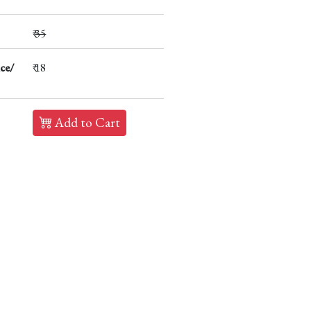
₹
35
ce/
₹ 18
Add to Cart