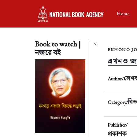
Home
Book to watch |
<
EKHONO JO
নজরে বই
এখনও জব
লেখ
Author/
বিভ
Category/
Publisher/
প্রকাশক