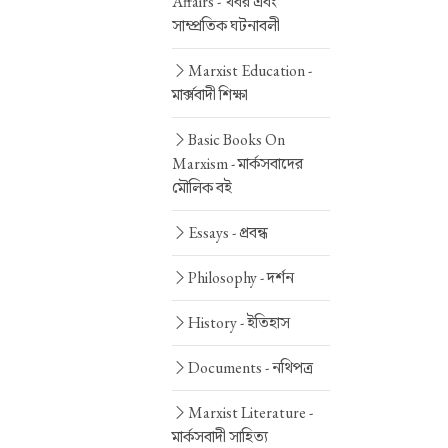
Affairs -
খবর এবং
সাম্প্রতিক ঘটনাবলী
Marxist Education -
মার্ক্সবাদী শিক্ষা
Basic Books On
Marxism -
মার্কসবাদের
মৌলিক বই
Essays -
প্রবন্ধ
Philosophy -
দর্শন
History -
ইতিহাস
Documents -
নথিপত্র
Marxist Literature -
মার্কসবাদী সাহিত্য