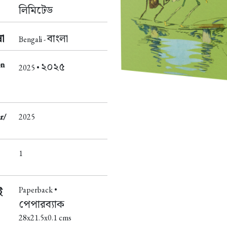
লিমিটেড
া
বাংলা
Bengali -
on
২০২৫
2025 •
r/
2025
1
Paperback •
ই
পেপারব্যাক
28x21.5x0.1 cms