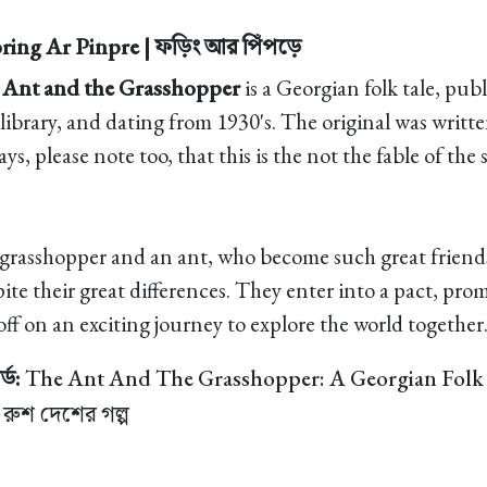
ring Ar Pinpre | ফড়িং আর পিঁপড়ে
 Ant and the Grasshopper
is a Georgian folk tale, pub
 library, and dating from 1930's. The original was writt
ays, please note too, that this is the not the fable of th
 a grasshopper and an ant, who become such great friends
pite their great differences. They enter into a pact, pro
off on an exciting journey to explore the world together
্ড:
The Ant And The Grasshopper: A Georgian Folk T
 রুশ দেশের গল্প