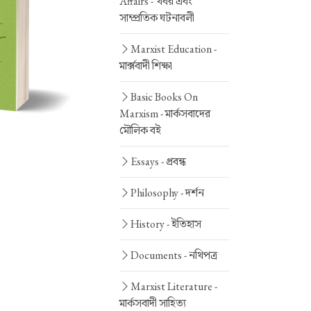
Affairs -
খবর এবং
সাম্প্রতিক ঘটনাবলী
Marxist Education -
মার্ক্সবাদী শিক্ষা
Basic Books On
Marxism -
মার্কসবাদের
মৌলিক বই
Essays -
প্রবন্ধ
Philosophy -
দর্শন
History -
ইতিহাস
Documents -
নথিপত্র
Marxist Literature -
মার্কসবাদী সাহিত্য