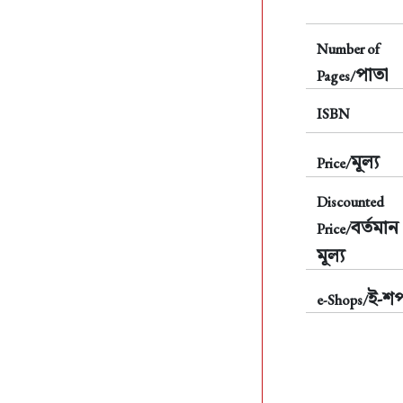
Number of
পাতা
Pages/
ISBN
মূল্য
Price/
Discounted
বর্তমান
Price/
মূল্য
ই-শ
e-Shops/