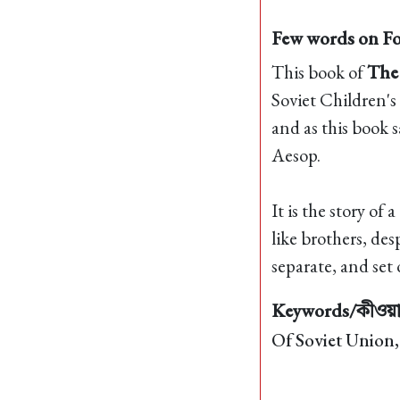
Few words on Fo
This book of
The
Soviet Children's
and as this book s
Aesop.
It is the story of
like brothers, des
separate, and set 
Keywords/কীওয়ার
Of Soviet Union,