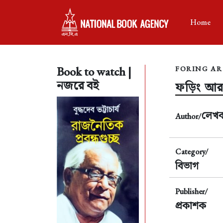
Home
Book to watch |
FORING AR
নজরে বই
ফড়িং আর
লেখ
Author/
Category/
বিভাগ
Publisher/
প্রকাশক