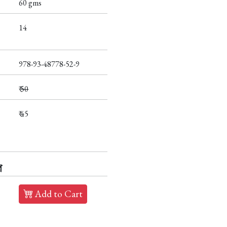
60 gms
14
978-93-48778-52-9
₹
50
₹ 45
প
Add to Cart