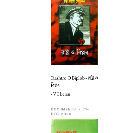
Rashtro O Biplob -
রাষ্ট্র ও
বিপ্লব
- V I Lenin
DOCUMENTS
•
31-
DEC-2024