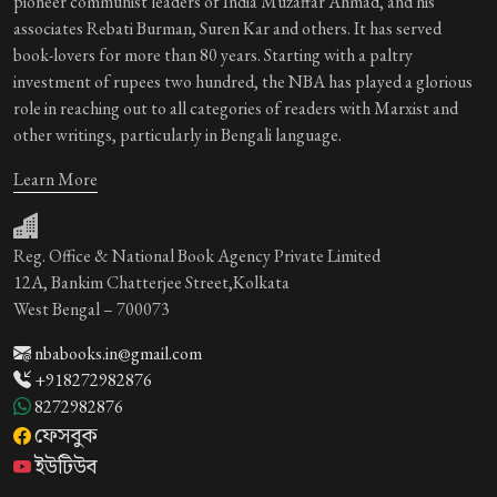
pioneer communist leaders of India Muzaffar Ahmad, and his
associates Rebati Burman, Suren Kar and others. It has served
book-lovers for more than 80 years. Starting with a paltry
investment of rupees two hundred, the NBA has played a glorious
role in reaching out to all categories of readers with Marxist and
other writings, particularly in Bengali language.
Learn More
Reg. Office & National Book Agency Private Limited
12A, Bankim Chatterjee Street,Kolkata
West Bengal – 700073
nbabooks.in@gmail.com
+918272982876
8272982876
ফেসবুক
ইউটিউব