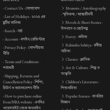
-
Contact Us -
যোগাযোগ
Memoirs / Autobiography
-
স্মৃতিকথা / আত্মজীবনী
-
List of Holidays -
২০২৫ এর
ছুটির তালিকা
Novels & Short Stories -
উপন্যাস ও ছোটগল্প
-
Search -
সার্চ
Poetry -
কবিতা
-
Account -
লগইন/রেজিস্টার
Rabindra Sahitya -
রবীন্দ্র
-
Privacy Policy -
গোপনীয়তা
সাহিত্য
নীতি
Classics -
ক্লাসিক
-
Terms and Conditions -
শর্তাবলী
Art & Culture -
শিল্প ও
সংস্কৃতি
-
Shipping, Returns and
Cancellation Policy -
শিপিং,
Children's Literature -
রিটার্ন ও ক্যান্সেলেশন নীতি
শিশুসাহিত্য
-
How to purchase online
Popular Science -
জনপ্রিয়
from NBA website -
এনবিএ
বিজ্ঞান
ওয়েবসাইট থেকে অনলাইন