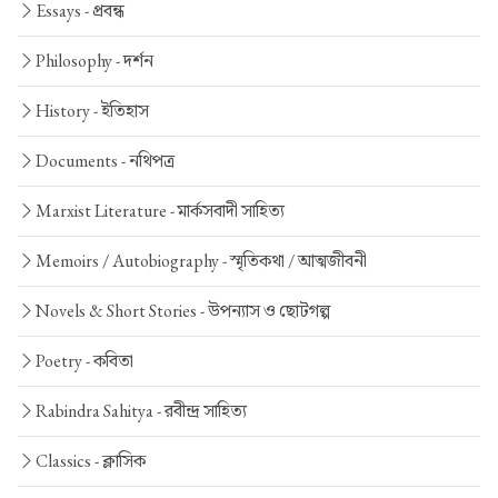
Essays -
প্রবন্ধ
Philosophy -
দর্শন
History -
ইতিহাস
Documents -
নথিপত্র
Marxist Literature -
মার্কসবাদী সাহিত্য
Memoirs / Autobiography -
স্মৃতিকথা / আত্মজীবনী
Novels & Short Stories -
উপন্যাস ও ছোটগল্প
Poetry -
কবিতা
Rabindra Sahitya -
রবীন্দ্র সাহিত্য
Classics -
ক্লাসিক