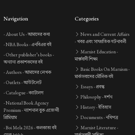
Navigation
Categories
-
About Us -
আমাদের কথা
News and Current Affairs
-
খবর এবং সাম্প্রতিক ঘটনাবলী
-
NBA Books -
এনবিএর বই
Marxist Education -
-
Other publisher’s books -
মার্ক্সবাদী শিক্ষা
অন্যান্য প্রকাশকদের বই
Basic Books On Marxism -
-
Authors -
আমাদের লেখক
মার্কসবাদের মৌলিক বই
-
Outlets -
আউটলেট
Essays -
প্রবন্ধ
-
Catalogue -
ক্যাটালগ
Philosophy -
দর্শন
-
National Book Agency
History -
ইতিহাস
Premium -
ন্যাশনাল বুক এজেন্সী
প্রিমিয়াম
Documents -
নথিপত্র
-
Boi Mela 2026 -
কলকাতা বই
Marxist Literature -
মেলা ২০২৬
মার্কসবাদী সাহিত্য