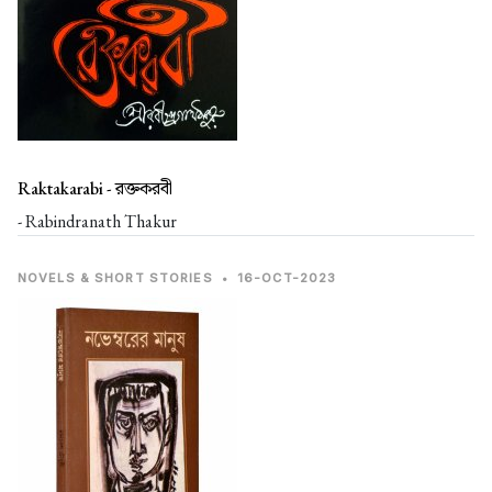
Raktakarabi -
রক্তকরবী
- Rabindranath Thakur
NOVELS & SHORT STORIES
•
16-OCT-2023