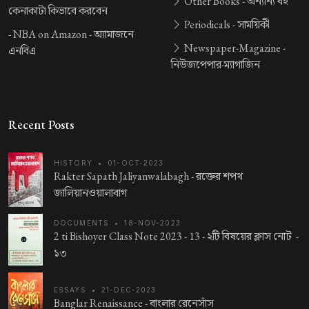
Other Books -
অন্যান্য বই
কেনাকাটা কিভাবে করবেন
Periodicals -
সাময়িকী
-
NBA on Amazon -
অ্যামাজনে
Newspaper-Magazine -
এনবিএ
নিউজপেপার-ম্যাগাজিন
Recent Posts
HISTORY
•
01-OCT-2023
Rakter Sapath Jaliyanwalabagh -
রক্তের শপথ
জালিয়ানওয়ালাবাগ
DOCUMENTS
•
18-NOV-2023
2 ti Bishoyer Class Note 2023 - 13 -
২টি বিষয়ের ক্লাস নোট -
১৩
ESSAYS
•
21-DEC-2023
Banglar Renaissance -
বাংলার রেনেসাঁস