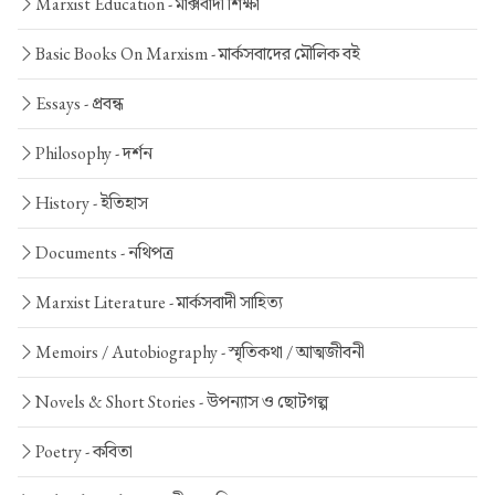
Marxist Education -
মার্ক্সবাদী শিক্ষা
Basic Books On Marxism -
মার্কসবাদের মৌলিক বই
Essays -
প্রবন্ধ
Philosophy -
দর্শন
History -
ইতিহাস
Documents -
নথিপত্র
Marxist Literature -
মার্কসবাদী সাহিত্য
Memoirs / Autobiography -
স্মৃতিকথা / আত্মজীবনী
Novels & Short Stories -
উপন্যাস ও ছোটগল্প
Poetry -
কবিতা