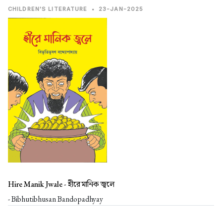
CHILDREN'S LITERATURE
•
23-JAN-2025
Hire Manik Jwale -
হীরে মানিক জ্বলে
- Bibhutibhusan Bandopadhyay