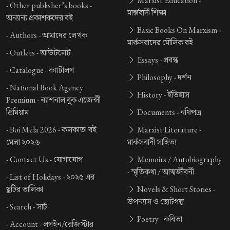
Marxist Education -
-
Other publisher’s books -
মার্ক্সবাদী শিক্ষা
অন্যান্য প্রকাশকদের বই
Basic Books On Marxism -
-
Authors -
আমাদের লেখক
মার্কসবাদের মৌলিক বই
-
Outlets -
আউটলেট
Essays -
প্রবন্ধ
-
Catalogue -
ক্যাটালগ
Philosophy -
দর্শন
-
National Book Agency
History -
ইতিহাস
Premium -
ন্যাশনাল বুক এজেন্সী
প্রিমিয়াম
Documents -
নথিপত্র
-
Boi Mela 2026 -
কলকাতা বই
Marxist Literature -
মেলা ২০২৬
মার্কসবাদী সাহিত্য
-
Contact Us -
যোগাযোগ
Memoirs / Autobiography
-
স্মৃতিকথা / আত্মজীবনী
-
List of Holidays -
২০২৫ এর
ছুটির তালিকা
Novels & Short Stories -
উপন্যাস ও ছোটগল্প
-
Search -
সার্চ
Poetry -
কবিতা
-
Account -
লগইন/রেজিস্টার