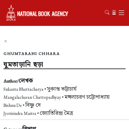
<
GHUMTARANI CHHARA
ঘুমতাড়ানি ছড়া
লেখক
Author/
সুকান্ত ভট্টাচার্য
Sukanta Bhattacharya •
মঙ্গলাচরণ চট্টোপাধ্যায়
Mangalacharan Chattopadhyay •
বিষ্ণু দে
Bishnu De •
জ্যোতিরিন্দ্র মৈত্র
Jyotirindra Maitra •
বিভাগ