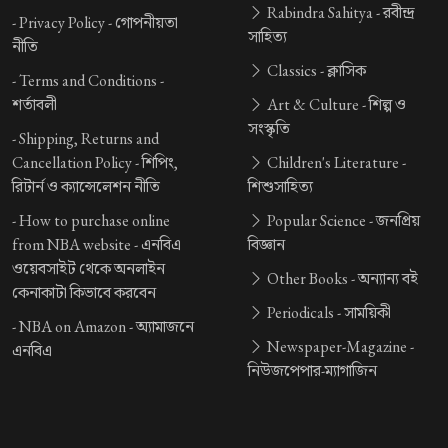
Rabindra Sahitya -
রবীন্দ্র
-
Privacy Policy -
গোপনীয়তা
সাহিত্য
নীতি
Classics -
ক্লাসিক
-
Terms and Conditions -
শর্তাবলী
Art & Culture -
শিল্প ও
সংস্কৃতি
-
Shipping, Returns and
Cancellation Policy -
শিপিং,
Children's Literature -
রিটার্ন ও ক্যান্সেলেশন নীতি
শিশুসাহিত্য
-
How to purchase online
Popular Science -
জনপ্রিয়
from NBA website -
এনবিএ
বিজ্ঞান
ওয়েবসাইট থেকে অনলাইন
Other Books -
অন্যান্য বই
কেনাকাটা কিভাবে করবেন
Periodicals -
সাময়িকী
-
NBA on Amazon -
অ্যামাজনে
Newspaper-Magazine -
এনবিএ
নিউজপেপার-ম্যাগাজিন