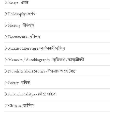
Essays -
প্রবন্ধ
Philosophy -
দর্শন
History -
ইতিহাস
Documents -
নথিপত্র
Marxist Literature -
মার্কসবাদী সাহিত্য
Memoirs / Autobiography -
স্মৃতিকথা / আত্মজীবনী
Novels & Short Stories -
উপন্যাস ও ছোটগল্প
Poetry -
কবিতা
Rabindra Sahitya -
রবীন্দ্র সাহিত্য
Classics -
ক্লাসিক