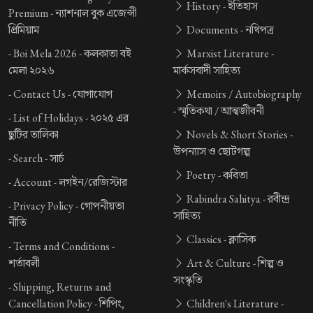
History -
ইতিহাস
Premium -
ন্যাশনাল বুক এজেন্সী
প্রিমিয়াম
Documents -
নথিপত্র
-
Boi Mela 2026 -
কলকাতা বই
Marxist Literature -
মেলা ২০২৬
মার্কসবাদী সাহিত্য
-
Contact Us -
যোগাযোগ
Memoirs / Autobiography
-
স্মৃতিকথা / আত্মজীবনী
-
List of Holidays -
২০২৫ এর
ছুটির তালিকা
Novels & Short Stories -
উপন্যাস ও ছোটগল্প
-
Search -
সার্চ
Poetry -
কবিতা
-
Account -
লগইন/রেজিস্টার
Rabindra Sahitya -
রবীন্দ্র
-
Privacy Policy -
গোপনীয়তা
সাহিত্য
নীতি
Classics -
ক্লাসিক
-
Terms and Conditions -
শর্তাবলী
Art & Culture -
শিল্প ও
সংস্কৃতি
-
Shipping, Returns and
Cancellation Policy -
শিপিং,
Children's Literature -