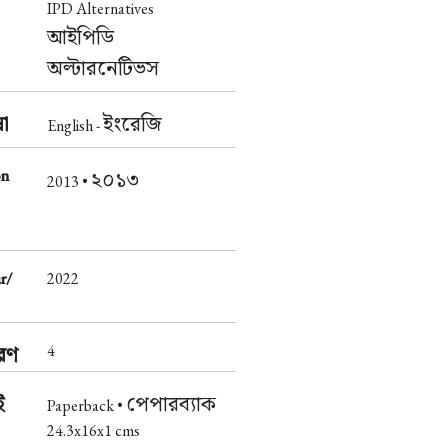
IPD Alternatives
আইপিডি
অল্টারনেটিভস
া
ইংরেজি
English -
on
২০১৩
2013 •
r/
2022
4
করণ
ই
পেপারব্যাক
Paperback •
24.3x16x1 cms