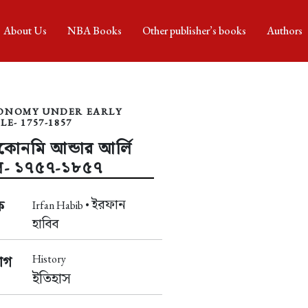
About Us
NBA Books
Other publisher’s books
Authors
ONOMY UNDER EARLY
LE- 1757-1857
 ইকোনমি আন্ডার আর্লি
রুল- ১৭৫৭-১৮৫৭
ইরফান
ক
Irfan Habib •
হাবিব
History
াগ
ইতিহাস