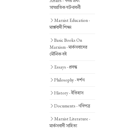
Affairs -
খবর এবং
সাম্প্রতিক ঘটনাবলী
Marxist Education -
মার্ক্সবাদী শিক্ষা
Basic Books On
Marxism -
মার্কসবাদের
মৌলিক বই
Essays -
প্রবন্ধ
Philosophy -
দর্শন
History -
ইতিহাস
Documents -
নথিপত্র
Marxist Literature -
মার্কসবাদী সাহিত্য