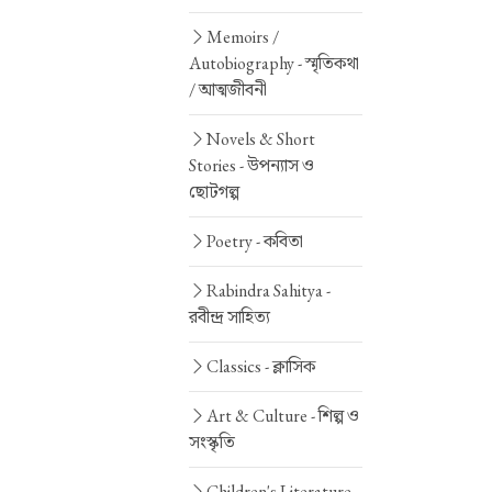
Memoirs /
Autobiography -
স্মৃতিকথা
/ আত্মজীবনী
Novels & Short
Stories -
উপন্যাস ও
ছোটগল্প
Poetry -
কবিতা
Rabindra Sahitya -
রবীন্দ্র সাহিত্য
Classics -
ক্লাসিক
Art & Culture -
শিল্প ও
সংস্কৃতি
Children's Literature -