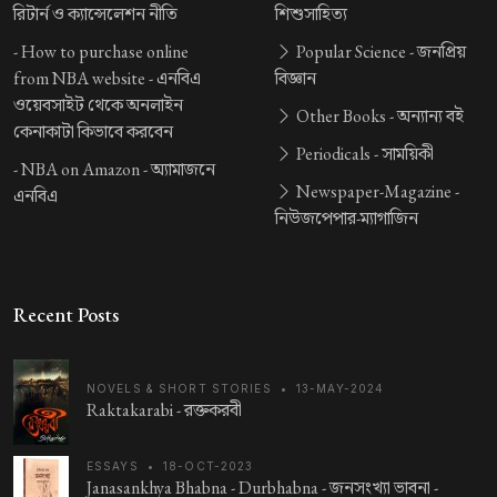
রিটার্ন ও ক্যান্সেলেশন নীতি
শিশুসাহিত্য
-
How to purchase online
Popular Science -
জনপ্রিয়
from NBA website -
এনবিএ
বিজ্ঞান
ওয়েবসাইট থেকে অনলাইন
Other Books -
অন্যান্য বই
কেনাকাটা কিভাবে করবেন
Periodicals -
সাময়িকী
-
NBA on Amazon -
অ্যামাজনে
Newspaper-Magazine -
এনবিএ
নিউজপেপার-ম্যাগাজিন
Recent Posts
NOVELS & SHORT STORIES
•
13-MAY-2024
Raktakarabi -
রক্তকরবী
ESSAYS
•
18-OCT-2023
Janasankhya Bhabna - Durbhabna -
জনসংখ্যা ভাবনা -