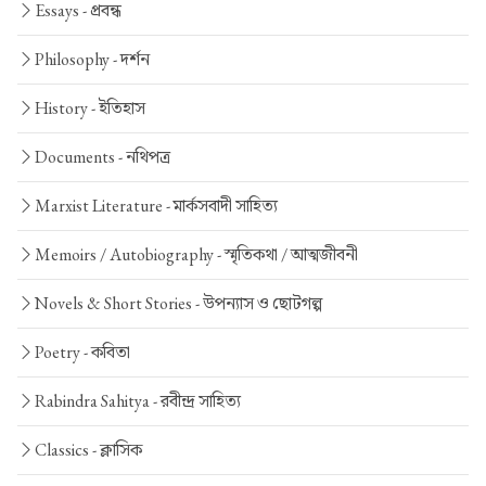
Essays -
প্রবন্ধ
Philosophy -
দর্শন
History -
ইতিহাস
Documents -
নথিপত্র
Marxist Literature -
মার্কসবাদী সাহিত্য
Memoirs / Autobiography -
স্মৃতিকথা / আত্মজীবনী
Novels & Short Stories -
উপন্যাস ও ছোটগল্প
Poetry -
কবিতা
Rabindra Sahitya -
রবীন্দ্র সাহিত্য
Classics -
ক্লাসিক