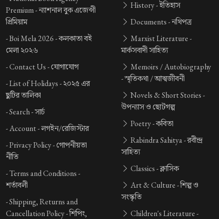
History -
ইতিহাস
Premium -
ন্যাশনাল বুক এজেন্সী
প্রিমিয়াম
Documents -
নথিপত্র
-
Boi Mela 2026 -
কলকাতা বই
Marxist Literature -
মেলা ২০২৬
মার্কসবাদী সাহিত্য
-
Contact Us -
যোগাযোগ
Memoirs / Autobiography
-
স্মৃতিকথা / আত্মজীবনী
-
List of Holidays -
২০২৫ এর
ছুটির তালিকা
Novels & Short Stories -
উপন্যাস ও ছোটগল্প
-
Search -
সার্চ
Poetry -
কবিতা
-
Account -
লগইন/রেজিস্টার
Rabindra Sahitya -
রবীন্দ্র
-
Privacy Policy -
গোপনীয়তা
সাহিত্য
নীতি
Classics -
ক্লাসিক
-
Terms and Conditions -
শর্তাবলী
Art & Culture -
শিল্প ও
সংস্কৃতি
-
Shipping, Returns and
Cancellation Policy -
শিপিং,
Children's Literature -