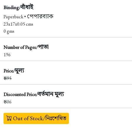
বাঁধাই
Binding/
পেপারব্যাক
Paperback •
23x17x0.05 cms
0 gms
পাতা
Number of Pages/
196
মূল্য
Price/
₹
895
বর্তমান মূল্য
Discounted Price/
₹ 806
Out of Stock/নিঃশেষিত