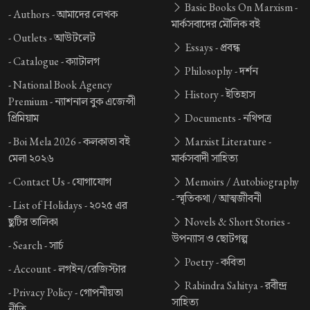
Basic Books On Marxism -
-
Authors -
আমাদের লেখক
মার্কসবাদের মৌলিক বই
-
Outlets -
আউটলেট
Essays -
প্রবন্ধ
-
Catalogue -
ক্যাটালগ
Philosophy -
দর্শন
-
National Book Agency
History -
ইতিহাস
Premium -
ন্যাশনাল বুক এজেন্সী
প্রিমিয়াম
Documents -
নথিপত্র
-
Boi Mela 2026 -
কলকাতা বই
Marxist Literature -
মেলা ২০২৬
মার্কসবাদী সাহিত্য
-
Contact Us -
যোগাযোগ
Memoirs / Autobiography
-
স্মৃতিকথা / আত্মজীবনী
-
List of Holidays -
২০২৫ এর
ছুটির তালিকা
Novels & Short Stories -
উপন্যাস ও ছোটগল্প
-
Search -
সার্চ
Poetry -
কবিতা
-
Account -
লগইন/রেজিস্টার
Rabindra Sahitya -
রবীন্দ্র
-
Privacy Policy -
গোপনীয়তা
সাহিত্য
নীতি