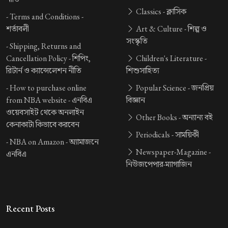
Classics -
ক্লাসিক
-
Terms and Conditions -
শর্তাবলী
Art & Culture -
শিল্প ও
সংস্কৃতি
-
Shipping, Returns and
Cancellation Policy -
শিপিং,
Children's Literature -
রিটার্ন ও ক্যান্সেলেশন নীতি
শিশুসাহিত্য
-
How to purchase online
Popular Science -
জনপ্রিয়
from NBA website -
এনবিএ
বিজ্ঞান
ওয়েবসাইট থেকে অনলাইন
Other Books -
অন্যান্য বই
কেনাকাটা কিভাবে করবেন
Periodicals -
সাময়িকী
-
NBA on Amazon -
অ্যামাজনে
Newspaper-Magazine -
এনবিএ
নিউজপেপার-ম্যাগাজিন
Recent Posts