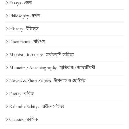
Essays -
প্রবন্ধ
Philosophy -
দর্শন
History -
ইতিহাস
Documents -
নথিপত্র
Marxist Literature -
মার্কসবাদী সাহিত্য
Memoirs / Autobiography -
স্মৃতিকথা / আত্মজীবনী
Novels & Short Stories -
উপন্যাস ও ছোটগল্প
Poetry -
কবিতা
Rabindra Sahitya -
রবীন্দ্র সাহিত্য
Classics -
ক্লাসিক