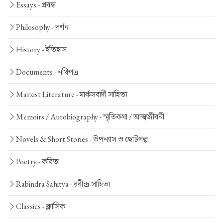
Essays -
প্রবন্ধ
Philosophy -
দর্শন
History -
ইতিহাস
Documents -
নথিপত্র
Marxist Literature -
মার্কসবাদী সাহিত্য
Memoirs / Autobiography -
স্মৃতিকথা / আত্মজীবনী
Novels & Short Stories -
উপন্যাস ও ছোটগল্প
Poetry -
কবিতা
Rabindra Sahitya -
রবীন্দ্র সাহিত্য
Classics -
ক্লাসিক