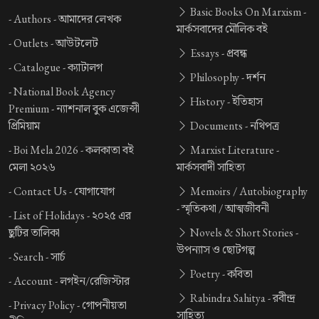
Basic Books On Marxism -
-
Authors -
আমাদের লেখক
মার্কসবাদের মৌলিক বই
-
Outlets -
আউটলেট
Essays -
প্রবন্ধ
-
Catalogue -
ক্যাটালগ
Philosophy -
দর্শন
-
National Book Agency
History -
ইতিহাস
Premium -
ন্যাশনাল বুক এজেন্সী
প্রিমিয়াম
Documents -
নথিপত্র
-
Boi Mela 2026 -
কলকাতা বই
Marxist Literature -
মেলা ২০২৬
মার্কসবাদী সাহিত্য
-
Contact Us -
যোগাযোগ
Memoirs / Autobiography
-
স্মৃতিকথা / আত্মজীবনী
-
List of Holidays -
২০২৫ এর
ছুটির তালিকা
Novels & Short Stories -
উপন্যাস ও ছোটগল্প
-
Search -
সার্চ
Poetry -
কবিতা
-
Account -
লগইন/রেজিস্টার
Rabindra Sahitya -
রবীন্দ্র
-
Privacy Policy -
গোপনীয়তা
সাহিত্য