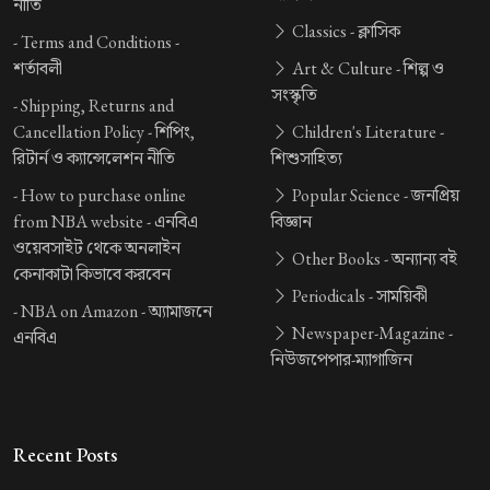
নীতি
Classics -
ক্লাসিক
-
Terms and Conditions -
শর্তাবলী
Art & Culture -
শিল্প ও
সংস্কৃতি
-
Shipping, Returns and
Cancellation Policy -
শিপিং,
Children's Literature -
রিটার্ন ও ক্যান্সেলেশন নীতি
শিশুসাহিত্য
-
How to purchase online
Popular Science -
জনপ্রিয়
from NBA website -
এনবিএ
বিজ্ঞান
ওয়েবসাইট থেকে অনলাইন
Other Books -
অন্যান্য বই
কেনাকাটা কিভাবে করবেন
Periodicals -
সাময়িকী
-
NBA on Amazon -
অ্যামাজনে
Newspaper-Magazine -
এনবিএ
নিউজপেপার-ম্যাগাজিন
Recent Posts