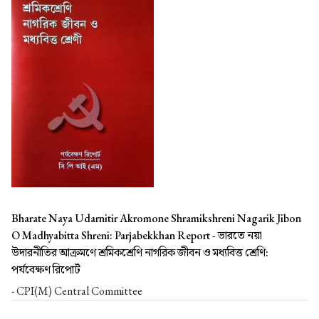
Bharate Naya Udarnitir Akromone Shramikshreni Nagarik Jibon
O Madhyabitta Shreni: Parjabekkhan Report -
ভারতে নয়া
উদারনীতির আক্রমণে শ্রমিকশ্রেণি নাগরিক জীবন ও মধ্যবিত্ত শ্রেণি:
পর্যবেক্ষণ রিপোর্ট
- CPI(M) Central Committee