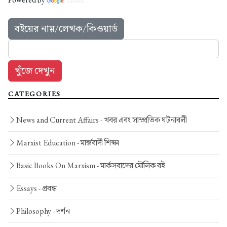
Translate
বইয়ের নাম়/লেখক/কিওয়ার্ড
CATEGORIES
News and Current Affairs -
খবর এবং সাম্প্রতিক ঘটনাবলী
Marxist Education -
মার্ক্সবাদী শিক্ষা
Basic Books On Marxism -
মার্কসবাদের মৌলিক বই
Essays -
প্রবন্ধ
Philosophy -
দর্শন