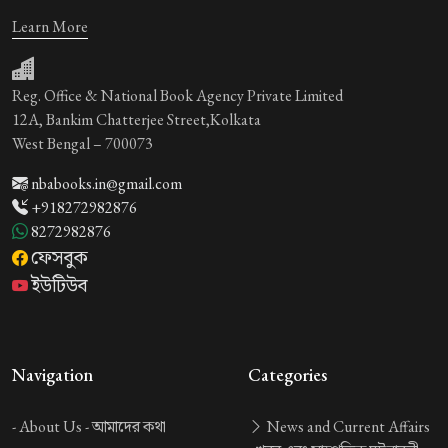
Learn More
Reg. Office & National Book Agency Private Limited
12A, Bankim Chatterjee Street,Kolkata
West Bengal – 700073
nbabooks.in@gmail.com
+918272982876
8272982876
ফেসবুক
ইউটিউব
Navigation
Categories
-
About Us -
আমাদের কথা
News and Current Affairs