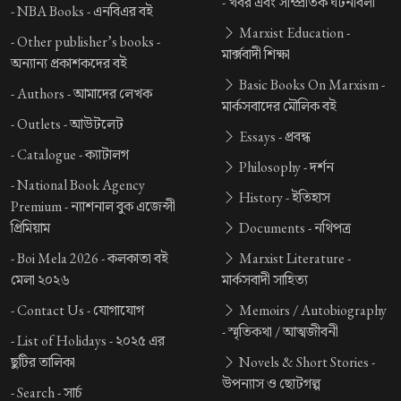
-
খবর এবং সাম্প্রতিক ঘটনাবলী
-
NBA Books -
এনবিএর বই
Marxist Education -
-
Other publisher’s books -
মার্ক্সবাদী শিক্ষা
অন্যান্য প্রকাশকদের বই
Basic Books On Marxism -
-
Authors -
আমাদের লেখক
মার্কসবাদের মৌলিক বই
-
Outlets -
আউটলেট
Essays -
প্রবন্ধ
-
Catalogue -
ক্যাটালগ
Philosophy -
দর্শন
-
National Book Agency
History -
ইতিহাস
Premium -
ন্যাশনাল বুক এজেন্সী
প্রিমিয়াম
Documents -
নথিপত্র
-
Boi Mela 2026 -
কলকাতা বই
Marxist Literature -
মেলা ২০২৬
মার্কসবাদী সাহিত্য
-
Contact Us -
যোগাযোগ
Memoirs / Autobiography
-
স্মৃতিকথা / আত্মজীবনী
-
List of Holidays -
২০২৫ এর
ছুটির তালিকা
Novels & Short Stories -
উপন্যাস ও ছোটগল্প
-
Search -
সার্চ