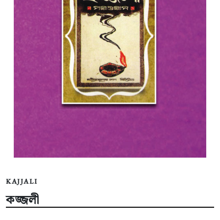
KAJJALI
কজ্জলী