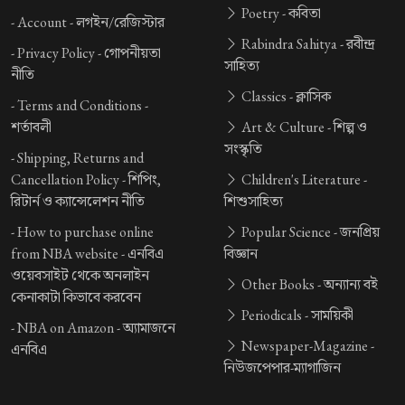
Poetry -
কবিতা
-
Account -
লগইন/রেজিস্টার
Rabindra Sahitya -
রবীন্দ্র
-
Privacy Policy -
গোপনীয়তা
সাহিত্য
নীতি
Classics -
ক্লাসিক
-
Terms and Conditions -
শর্তাবলী
Art & Culture -
শিল্প ও
সংস্কৃতি
-
Shipping, Returns and
Cancellation Policy -
শিপিং,
Children's Literature -
রিটার্ন ও ক্যান্সেলেশন নীতি
শিশুসাহিত্য
-
How to purchase online
Popular Science -
জনপ্রিয়
from NBA website -
এনবিএ
বিজ্ঞান
ওয়েবসাইট থেকে অনলাইন
Other Books -
অন্যান্য বই
কেনাকাটা কিভাবে করবেন
Periodicals -
সাময়িকী
-
NBA on Amazon -
অ্যামাজনে
Newspaper-Magazine -
এনবিএ
নিউজপেপার-ম্যাগাজিন