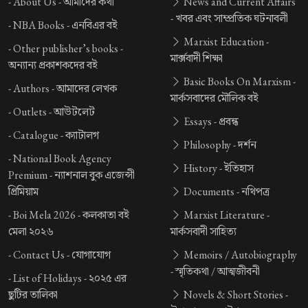
-
About Us -
আমাদের কথা
News and Current Affairs
-
খবর এবং সাম্প্রতিক ঘটনাবলী
-
NBA Books -
এনবিএর বই
Marxist Education -
-
Other publisher’s books -
মার্ক্সবাদী শিক্ষা
অন্যান্য প্রকাশকদের বই
Basic Books On Marxism -
-
Authors -
আমাদের লেখক
মার্কসবাদের মৌলিক বই
-
Outlets -
আউটলেট
Essays -
প্রবন্ধ
-
Catalogue -
ক্যাটালগ
Philosophy -
দর্শন
-
National Book Agency
History -
ইতিহাস
Premium -
ন্যাশনাল বুক এজেন্সী
প্রিমিয়াম
Documents -
নথিপত্র
-
Boi Mela 2026 -
কলকাতা বই
Marxist Literature -
মেলা ২০২৬
মার্কসবাদী সাহিত্য
-
Contact Us -
যোগাযোগ
Memoirs / Autobiography
-
স্মৃতিকথা / আত্মজীবনী
-
List of Holidays -
২০২৫ এর
ছুটির তালিকা
Novels & Short Stories -