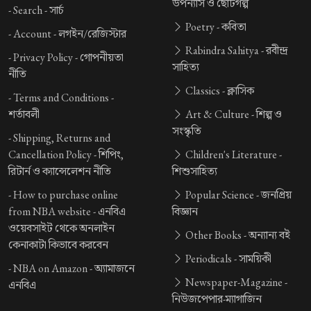
উপন্যাস ও ছোটগল্প
-
Search -
সার্চ
Poetry -
কবিতা
-
Account -
লগইন/রেজিস্টার
Rabindra Sahitya -
রবীন্দ্র
-
Privacy Policy -
গোপনীয়তা
সাহিত্য
নীতি
Classics -
ক্লাসিক
-
Terms and Conditions -
শর্তাবলী
Art & Culture -
শিল্প ও
সংস্কৃতি
-
Shipping, Returns and
Cancellation Policy -
শিপিং,
Children's Literature -
রিটার্ন ও ক্যান্সেলেশন নীতি
শিশুসাহিত্য
-
How to purchase online
Popular Science -
জনপ্রিয়
from NBA website -
এনবিএ
বিজ্ঞান
ওয়েবসাইট থেকে অনলাইন
Other Books -
অন্যান্য বই
কেনাকাটা কিভাবে করবেন
Periodicals -
সাময়িকী
-
NBA on Amazon -
অ্যামাজনে
Newspaper-Magazine -
এনবিএ
নিউজপেপার-ম্যাগাজিন