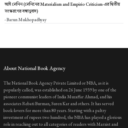
আই লেনিন (লেনিনের Materialism and Empirio Criticism-এর দ্বিতীয়
সংস্করণের বঙ্গানুবাদ)
- Barun Mukhopadhyay
About National Book Agency
The National Book Agency Private Limited or NBA, as it is
popularly called, was established on 26 June 1939 by one of the
pioneer communist leaders of India Muzaffar Ahmad, and his
associates Rebati Burman, Suren Kar and others. It has served
book-lovers for more than 80 years. Starting with a paltry
investment of rupees two hundred, the NBA has played a glorious
role in reaching out to all categories of readers with Marxist and