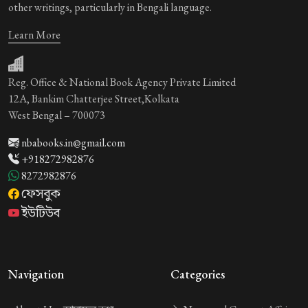
other writings, particularly in Bengali language.
Learn More
Reg. Office & National Book Agency Private Limited
12A, Bankim Chatterjee Street,Kolkata
West Bengal – 700073
nbabooks.in@gmail.com
+918272982876
8272982876
ফেসবুক
ইউটিউব
Navigation
Categories