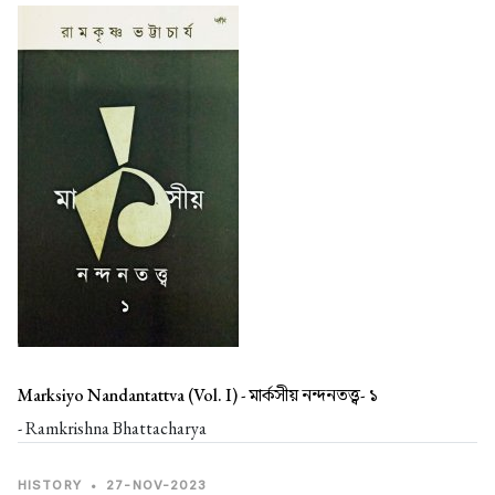
Marksiyo Nandantattva (Vol. I) -
মার্কসীয় নন্দনতত্ত্ব- ১
- Ramkrishna Bhattacharya
HISTORY
•
27-NOV-2023