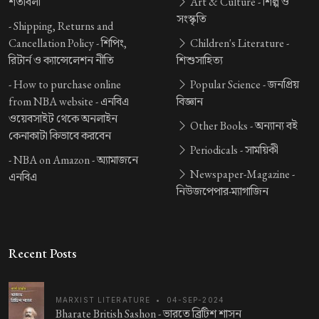
শর্তাবলী
Art & Culture -
শিল্প ও
সংস্কৃতি
-
Shipping, Returns and
Cancellation Policy -
শিপিং,
Children's Literature -
রিটার্ন ও ক্যান্সেলেশন নীতি
শিশুসাহিত্য
-
How to purchase online
Popular Science -
জনপ্রিয়
from NBA website -
এনবিএ
বিজ্ঞান
ওয়েবসাইট থেকে অনলাইন
Other Books -
অন্যান্য বই
কেনাকাটা কিভাবে করবেন
Periodicals -
সাময়িকী
-
NBA on Amazon -
অ্যামাজনে
Newspaper-Magazine -
এনবিএ
নিউজপেপার-ম্যাগাজিন
Recent Posts
MARXIST LITERATURE
•
04-SEP-2024
Bharate British Sashon -
ভারতে ব্রিটিশ শাসন