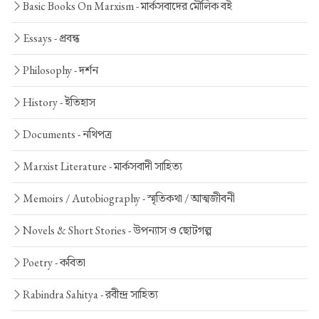
Basic Books On Marxism -
মার্কসবাদের মৌলিক বই
Essays -
প্রবন্ধ
Philosophy -
দর্শন
History -
ইতিহাস
Documents -
নথিপত্র
Marxist Literature -
মার্কসবাদী সাহিত্য
Memoirs / Autobiography -
স্মৃতিকথা / আত্মজীবনী
Novels & Short Stories -
উপন্যাস ও ছোটগল্প
Poetry -
কবিতা
Rabindra Sahitya -
রবীন্দ্র সাহিত্য