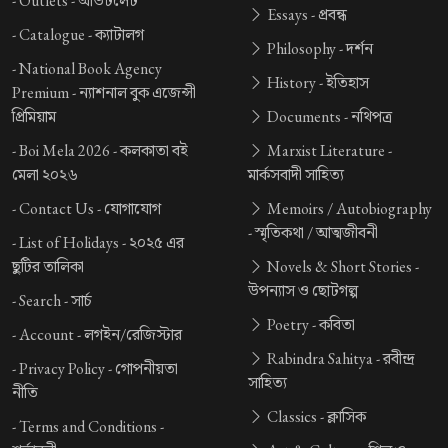
-
Outlets -
আউটলেট
Essays -
প্রবন্ধ
-
Catalogue -
ক্যাটালগ
Philosophy -
দর্শন
-
National Book Agency
History -
ইতিহাস
Premium -
ন্যাশনাল বুক এজেন্সী
প্রিমিয়াম
Documents -
নথিপত্র
-
Boi Mela 2026 -
কলকাতা বই
Marxist Literature -
মেলা ২০২৬
মার্কসবাদী সাহিত্য
-
Contact Us -
যোগাযোগ
Memoirs / Autobiography
-
স্মৃতিকথা / আত্মজীবনী
-
List of Holidays -
২০২৫ এর
ছুটির তালিকা
Novels & Short Stories -
উপন্যাস ও ছোটগল্প
-
Search -
সার্চ
Poetry -
কবিতা
-
Account -
লগইন/রেজিস্টার
Rabindra Sahitya -
রবীন্দ্র
-
Privacy Policy -
গোপনীয়তা
সাহিত্য
নীতি
Classics -
ক্লাসিক
-
Terms and Conditions -