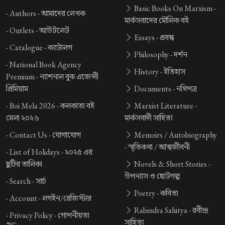
Basic Books On Marxism -
-
Authors -
আমাদের লেখক
মার্কসবাদের মৌলিক বই
-
Outlets -
আউটলেট
Essays -
প্রবন্ধ
-
Catalogue -
ক্যাটালগ
Philosophy -
দর্শন
-
National Book Agency
History -
ইতিহাস
Premium -
ন্যাশনাল বুক এজেন্সী
প্রিমিয়াম
Documents -
নথিপত্র
-
Boi Mela 2026 -
কলকাতা বই
Marxist Literature -
মেলা ২০২৬
মার্কসবাদী সাহিত্য
-
Contact Us -
যোগাযোগ
Memoirs / Autobiography
-
স্মৃতিকথা / আত্মজীবনী
-
List of Holidays -
২০২৫ এর
ছুটির তালিকা
Novels & Short Stories -
উপন্যাস ও ছোটগল্প
-
Search -
সার্চ
Poetry -
কবিতা
-
Account -
লগইন/রেজিস্টার
Rabindra Sahitya -
রবীন্দ্র
-
Privacy Policy -
গোপনীয়তা
সাহিত্য