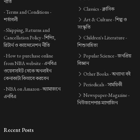
নীতি
Classics -
ক্লাসিক
-
Terms and Conditions -
শর্তাবলী
Art & Culture -
শিল্প ও
সংস্কৃতি
-
Shipping, Returns and
Cancellation Policy -
শিপিং,
Children's Literature -
রিটার্ন ও ক্যান্সেলেশন নীতি
শিশুসাহিত্য
-
How to purchase online
Popular Science -
জনপ্রিয়
from NBA website -
এনবিএ
বিজ্ঞান
ওয়েবসাইট থেকে অনলাইন
Other Books -
অন্যান্য বই
কেনাকাটা কিভাবে করবেন
Periodicals -
সাময়িকী
-
NBA on Amazon -
অ্যামাজনে
Newspaper-Magazine -
এনবিএ
নিউজপেপার-ম্যাগাজিন
Recent Posts