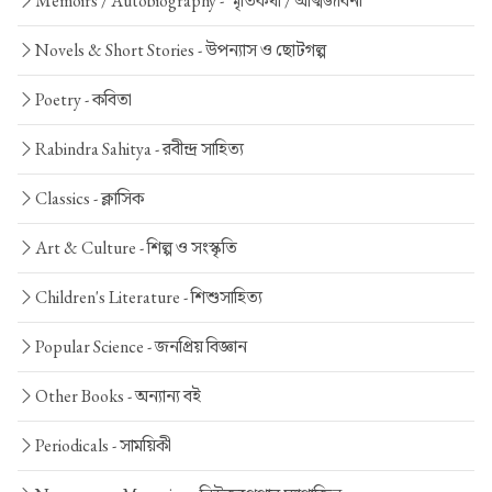
Memoirs / Autobiography -
স্মৃতিকথা / আত্মজীবনী
Novels & Short Stories -
উপন্যাস ও ছোটগল্প
Poetry -
কবিতা
Rabindra Sahitya -
রবীন্দ্র সাহিত্য
Classics -
ক্লাসিক
Art & Culture -
শিল্প ও সংস্কৃতি
Children's Literature -
শিশুসাহিত্য
Popular Science -
জনপ্রিয় বিজ্ঞান
Other Books -
অন্যান্য বই
Periodicals -
সাময়িকী