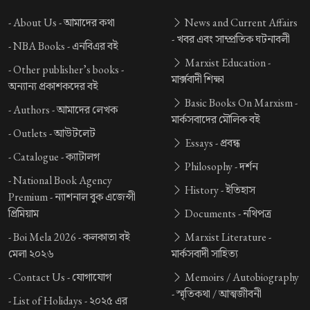
-
About Us -
আমাদের কথা
News and Current Affairs
-
খবর এবং সাম্প্রতিক ঘটনাবলী
-
NBA Books -
এনবিএর বই
Marxist Education -
-
Other publisher’s books -
মার্ক্সবাদী শিক্ষা
অন্যান্য প্রকাশকদের বই
Basic Books On Marxism -
-
Authors -
আমাদের লেখক
মার্কসবাদের মৌলিক বই
-
Outlets -
আউটলেট
Essays -
প্রবন্ধ
-
Catalogue -
ক্যাটালগ
Philosophy -
দর্শন
-
National Book Agency
History -
ইতিহাস
Premium -
ন্যাশনাল বুক এজেন্সী
প্রিমিয়াম
Documents -
নথিপত্র
-
Boi Mela 2026 -
কলকাতা বই
Marxist Literature -
মেলা ২০২৬
মার্কসবাদী সাহিত্য
-
Contact Us -
যোগাযোগ
Memoirs / Autobiography
-
স্মৃতিকথা / আত্মজীবনী
-
List of Holidays -
২০২৫ এর