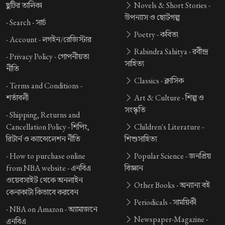
ছুটির তালিকা
Novels & Short Stories -
উপন্যাস ও ছোটগল্প
-
Search -
সার্চ
Poetry -
কবিতা
-
Account -
লগইন/রেজিস্টার
Rabindra Sahitya -
রবীন্দ্র
-
Privacy Policy -
গোপনীয়তা
সাহিত্য
নীতি
Classics -
ক্লাসিক
-
Terms and Conditions -
শর্তাবলী
Art & Culture -
শিল্প ও
সংস্কৃতি
-
Shipping, Returns and
Cancellation Policy -
শিপিং,
Children's Literature -
রিটার্ন ও ক্যান্সেলেশন নীতি
শিশুসাহিত্য
-
How to purchase online
Popular Science -
জনপ্রিয়
from NBA website -
এনবিএ
বিজ্ঞান
ওয়েবসাইট থেকে অনলাইন
Other Books -
অন্যান্য বই
কেনাকাটা কিভাবে করবেন
Periodicals -
সাময়িকী
-
NBA on Amazon -
অ্যামাজনে
Newspaper-Magazine -
এনবিএ