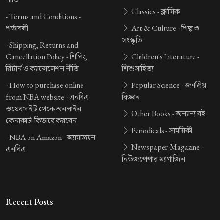
Classics -
ক্লাসিক
-
Terms and Conditions -
শর্তাবলী
Art & Culture -
শিল্প ও
সংস্কৃতি
-
Shipping, Returns and
Cancellation Policy -
শিপিং,
Children's Literature -
রিটার্ন ও ক্যান্সেলেশন নীতি
শিশুসাহিত্য
-
How to purchase online
Popular Science -
জনপ্রিয়
from NBA website -
এনবিএ
বিজ্ঞান
ওয়েবসাইট থেকে অনলাইন
Other Books -
অন্যান্য বই
কেনাকাটা কিভাবে করবেন
Periodicals -
সাময়িকী
-
NBA on Amazon -
অ্যামাজনে
Newspaper-Magazine -
এনবিএ
নিউজপেপার-ম্যাগাজিন
Recent Posts