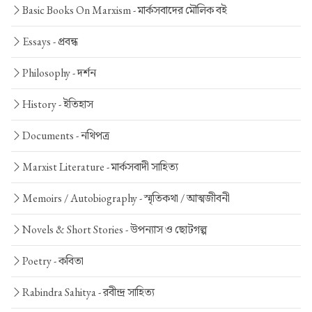
Basic Books On Marxism -
মার্কসবাদের মৌলিক বই
Essays -
প্রবন্ধ
Philosophy -
দর্শন
History -
ইতিহাস
Documents -
নথিপত্র
Marxist Literature -
মার্কসবাদী সাহিত্য
Memoirs / Autobiography -
স্মৃতিকথা / আত্মজীবনী
Novels & Short Stories -
উপন্যাস ও ছোটগল্প
Poetry -
কবিতা
Rabindra Sahitya -
রবীন্দ্র সাহিত্য