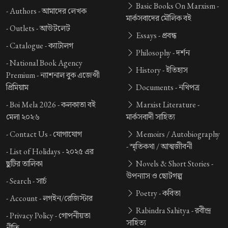
Basic Books On Marxism -
-
Authors -
আমাদের লেখক
মার্কসবাদের মৌলিক বই
-
Outlets -
আউটলেট
Essays -
প্রবন্ধ
-
Catalogue -
ক্যাটালগ
Philosophy -
দর্শন
-
National Book Agency
History -
ইতিহাস
Premium -
ন্যাশনাল বুক এজেন্সী
প্রিমিয়াম
Documents -
নথিপত্র
-
Boi Mela 2026 -
কলকাতা বই
Marxist Literature -
মেলা ২০২৬
মার্কসবাদী সাহিত্য
-
Contact Us -
যোগাযোগ
Memoirs / Autobiography
-
স্মৃতিকথা / আত্মজীবনী
-
List of Holidays -
২০২৫ এর
ছুটির তালিকা
Novels & Short Stories -
উপন্যাস ও ছোটগল্প
-
Search -
সার্চ
Poetry -
কবিতা
-
Account -
লগইন/রেজিস্টার
Rabindra Sahitya -
রবীন্দ্র
-
Privacy Policy -
গোপনীয়তা
সাহিত্য
নীতি