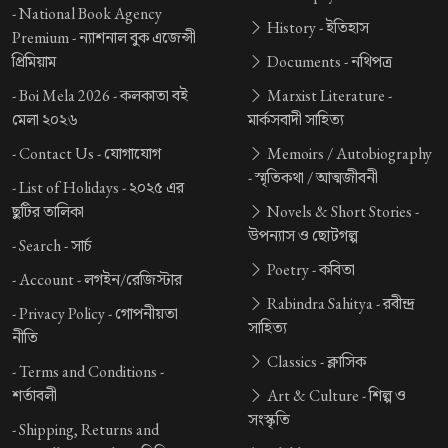
-
National Book Agency
History -
ইতিহাস
Premium -
ন্যাশনাল বুক এজেন্সী
প্রিমিয়াম
Documents -
নথিপত্র
-
Boi Mela 2026 -
কলকাতা বই
Marxist Literature -
মেলা ২০২৬
মার্কসবাদী সাহিত্য
-
Contact Us -
যোগাযোগ
Memoirs / Autobiography
-
স্মৃতিকথা / আত্মজীবনী
-
List of Holidays -
২০২৫ এর
ছুটির তালিকা
Novels & Short Stories -
উপন্যাস ও ছোটগল্প
-
Search -
সার্চ
Poetry -
কবিতা
-
Account -
লগইন/রেজিস্টার
Rabindra Sahitya -
রবীন্দ্র
-
Privacy Policy -
গোপনীয়তা
সাহিত্য
নীতি
Classics -
ক্লাসিক
-
Terms and Conditions -
শর্তাবলী
Art & Culture -
শিল্প ও
সংস্কৃতি
-
Shipping, Returns and