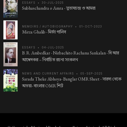
ESSAYS
•
30-JUL-2025
Subhaschandra o Amra -
সুভাষচন্দ্র ও আমরা
MEMOIRS / AUTOBIOGRAPHY
•
01-OCT-2023
Mirza Ghalib -
মির্জা গালিব
ESSAYS
•
04-JUL-2025
B. R. Ambedkar - Nirbachito Rachana Sankalan -
বি আর
আম্বেদকর – নির্বাচিত রচনা সংকলন
NEWS AND CURRENT AFFAIRS
•
05-SEP-2025
Sarada Theke Abhoya- Banglar OMR Sheet -
সারদা থেকে
অভয়া- বাংলার OMR শিট