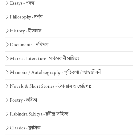
Essays -
প্রবন্ধ
Philosophy -
দর্শন
History -
ইতিহাস
Documents -
নথিপত্র
Marxist Literature -
মার্কসবাদী সাহিত্য
Memoirs / Autobiography -
স্মৃতিকথা / আত্মজীবনী
Novels & Short Stories -
উপন্যাস ও ছোটগল্প
Poetry -
কবিতা
Rabindra Sahitya -
রবীন্দ্র সাহিত্য
Classics -
ক্লাসিক