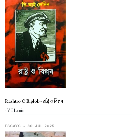
Rashtro O Biplob -
রাষ্ট্র ও বিপ্লব
- V I Lenin
ESSAYS
•
30-JUL-2025