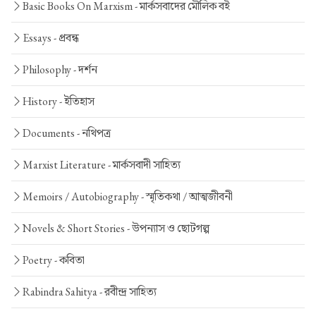
Basic Books On Marxism -
মার্কসবাদের মৌলিক বই
Essays -
প্রবন্ধ
Philosophy -
দর্শন
History -
ইতিহাস
Documents -
নথিপত্র
Marxist Literature -
মার্কসবাদী সাহিত্য
Memoirs / Autobiography -
স্মৃতিকথা / আত্মজীবনী
Novels & Short Stories -
উপন্যাস ও ছোটগল্প
Poetry -
কবিতা
Rabindra Sahitya -
রবীন্দ্র সাহিত্য