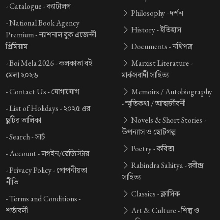
-
Catalogue -
ক্যাটালগ
Philosophy -
দর্শন
-
National Book Agency
History -
ইতিহাস
Premium -
ন্যাশনাল বুক এজেন্সী
প্রিমিয়াম
Documents -
নথিপত্র
-
Boi Mela 2026 -
কলকাতা বই
Marxist Literature -
মেলা ২০২৬
মার্কসবাদী সাহিত্য
-
Contact Us -
যোগাযোগ
Memoirs / Autobiography
-
স্মৃতিকথা / আত্মজীবনী
-
List of Holidays -
২০২৫ এর
ছুটির তালিকা
Novels & Short Stories -
উপন্যাস ও ছোটগল্প
-
Search -
সার্চ
Poetry -
কবিতা
-
Account -
লগইন/রেজিস্টার
Rabindra Sahitya -
রবীন্দ্র
-
Privacy Policy -
গোপনীয়তা
সাহিত্য
নীতি
Classics -
ক্লাসিক
-
Terms and Conditions -
শর্তাবলী
Art & Culture -
শিল্প ও