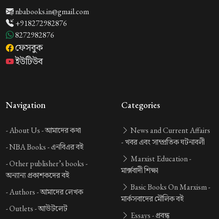
nbabooks.in@gmail.com
+918272982876
8272982876
ফেসবুক
ইউটিউব
Navigation
Categories
-
About Us -
আমাদের কথা
News and Current Affairs
-
খবর এবং সাম্প্রতিক ঘটনাবলী
-
NBA Books -
এনবিএর বই
Marxist Education -
-
Other publisher’s books -
মার্ক্সবাদী শিক্ষা
অন্যান্য প্রকাশকদের বই
Basic Books On Marxism -
-
Authors -
আমাদের লেখক
মার্কসবাদের মৌলিক বই
-
Outlets -
আউটলেট
Essays -
প্রবন্ধ