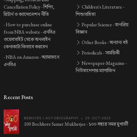
Cancellation Policy -
শিপিং,
Children's Literature -
রিটার্ন ও ক্যান্সেলেশন নীতি
শিশুসাহিত্য
-
How to purchase online
Popular Science -
জনপ্রিয়
from NBA website -
এনবিএ
বিজ্ঞান
ওয়েবসাইট থেকে অনলাইন
Other Books -
অন্যান্য বই
কেনাকাটা কিভাবে করবেন
Periodicals -
সাময়িকী
-
NBA on Amazon -
অ্যামাজনে
Newspaper-Magazine -
এনবিএ
নিউজপেপার-ম্যাগাজিন
Recent Posts
MEMOIRS / AUTOBIOGRAPHY
•
20-OCT-2023
100 Bochhore Samar Mukherjee -
১০০ বছরে সমর মুখার্জী