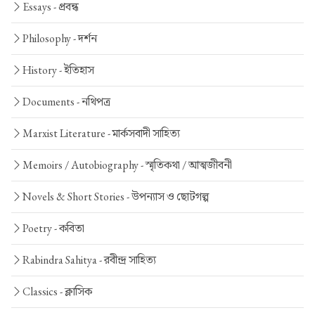
Essays -
প্রবন্ধ
Philosophy -
দর্শন
History -
ইতিহাস
Documents -
নথিপত্র
Marxist Literature -
মার্কসবাদী সাহিত্য
Memoirs / Autobiography -
স্মৃতিকথা / আত্মজীবনী
Novels & Short Stories -
উপন্যাস ও ছোটগল্প
Poetry -
কবিতা
Rabindra Sahitya -
রবীন্দ্র সাহিত্য
Classics -
ক্লাসিক