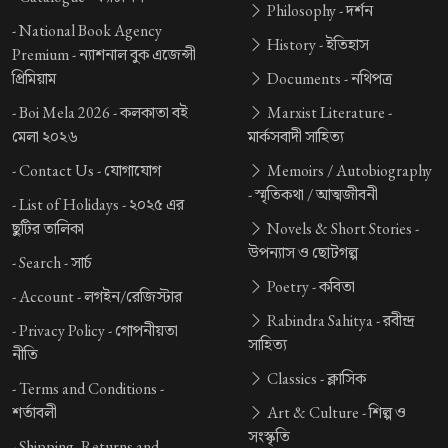
Philosophy -
দর্শন
-
National Book Agency
History -
ইতিহাস
Premium -
ন্যাশনাল বুক এজেন্সী
প্রিমিয়াম
Documents -
নথিপত্র
-
Boi Mela 2026 -
কলকাতা বই
Marxist Literature -
মেলা ২০২৬
মার্কসবাদী সাহিত্য
-
Contact Us -
যোগাযোগ
Memoirs / Autobiography
-
স্মৃতিকথা / আত্মজীবনী
-
List of Holidays -
২০২৫ এর
ছুটির তালিকা
Novels & Short Stories -
উপন্যাস ও ছোটগল্প
-
Search -
সার্চ
Poetry -
কবিতা
-
Account -
লগইন/রেজিস্টার
Rabindra Sahitya -
রবীন্দ্র
-
Privacy Policy -
গোপনীয়তা
সাহিত্য
নীতি
Classics -
ক্লাসিক
-
Terms and Conditions -
শর্তাবলী
Art & Culture -
শিল্প ও
সংস্কৃতি
-
Shipping, Returns and