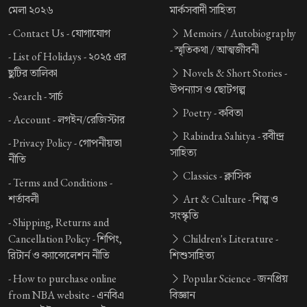
মেলা ২০২৬
মার্কসবাদী সাহিত্য
-
Contact Us -
যোগাযোগ
Memoirs / Autobiography
-
স্মৃতিকথা / আত্মজীবনী
-
List of Holidays -
২০২৫ এর
ছুটির তালিকা
Novels & Short Stories -
উপন্যাস ও ছোটগল্প
-
Search -
সার্চ
Poetry -
কবিতা
-
Account -
লগইন/রেজিস্টার
Rabindra Sahitya -
রবীন্দ্র
-
Privacy Policy -
গোপনীয়তা
সাহিত্য
নীতি
Classics -
ক্লাসিক
-
Terms and Conditions -
শর্তাবলী
Art & Culture -
শিল্প ও
সংস্কৃতি
-
Shipping, Returns and
Cancellation Policy -
শিপিং,
Children's Literature -
রিটার্ন ও ক্যান্সেলেশন নীতি
শিশুসাহিত্য
-
How to purchase online
Popular Science -
জনপ্রিয়
from NBA website -
এনবিএ
বিজ্ঞান