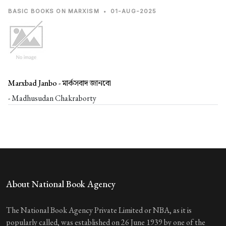
BASIC BOOKS ON MARXISM
•
01-AUG-2025
Marxbad Janbo -
মার্কসবাদ জানবো
- Madhusudan Chakraborty
About National Book Agency
The National Book Agency Private Limited or NBA, as it is
popularly called, was established on 26 June 1939 by one of the