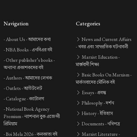
Navigation
Categories
-
About Us -
আমাদের কথা
News and Current Affairs
-
খবর এবং সাম্প্রতিক ঘটনাবলী
-
NBA Books -
এনবিএর বই
Marxist Education -
-
Other publisher’s books -
মার্ক্সবাদী শিক্ষা
অন্যান্য প্রকাশকদের বই
Basic Books On Marxism -
-
Authors -
আমাদের লেখক
মার্কসবাদের মৌলিক বই
-
Outlets -
আউটলেট
Essays -
প্রবন্ধ
-
Catalogue -
ক্যাটালগ
Philosophy -
দর্শন
-
National Book Agency
History -
ইতিহাস
Premium -
ন্যাশনাল বুক এজেন্সী
প্রিমিয়াম
Documents -
নথিপত্র
-
Boi Mela 2026 -
কলকাতা বই
Marxist Literature -