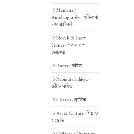
Memoirs /
Autobiography -
স্মৃতিকথা
/ আত্মজীবনী
Novels & Short
Stories -
উপন্যাস ও
ছোটগল্প
Poetry -
কবিতা
Rabindra Sahitya -
রবীন্দ্র সাহিত্য
Classics -
ক্লাসিক
Art & Culture -
শিল্প ও
সংস্কৃতি
Children's Literature -