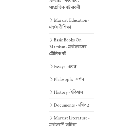
Affairs -
খবর এবং
সাম্প্রতিক ঘটনাবলী
Marxist Education -
মার্ক্সবাদী শিক্ষা
Basic Books On
Marxism -
মার্কসবাদের
মৌলিক বই
Essays -
প্রবন্ধ
Philosophy -
দর্শন
History -
ইতিহাস
Documents -
নথিপত্র
Marxist Literature -
মার্কসবাদী সাহিত্য