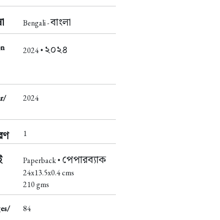
া
বাংলা
Bengali -
on
২০২৪
2024 •
r/
2024
1
করণ
ই
পেপারব্যাক
Paperback •
24x13.5x0.4 cms
210 gms
es/
84