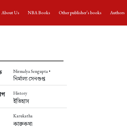
About Us
NBA Books
Other publisher’s books
Authors
Nirmalya Sengupta •
ক
নির্মাল্য সেনগুপ্ত
History
াগ
ইতিহাস
Karukatha
কারুকথা