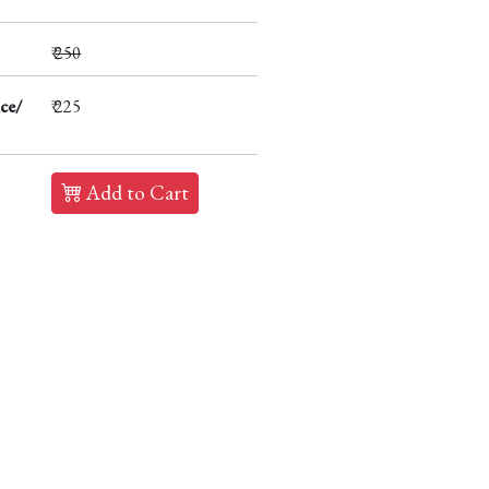
₹
250
ce/
₹ 225
Add to Cart