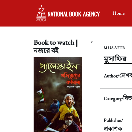
Home
Book to watch |
<
MUSAFIR
নজরে বই
মুসাফির
লেখ
Author/
বিভ
Category/
Publisher/
প্রকাশক