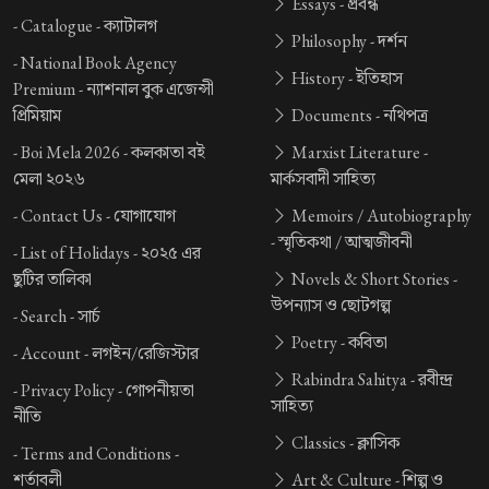
Essays -
প্রবন্ধ
-
Catalogue -
ক্যাটালগ
Philosophy -
দর্শন
-
National Book Agency
History -
ইতিহাস
Premium -
ন্যাশনাল বুক এজেন্সী
প্রিমিয়াম
Documents -
নথিপত্র
-
Boi Mela 2026 -
কলকাতা বই
Marxist Literature -
মেলা ২০২৬
মার্কসবাদী সাহিত্য
-
Contact Us -
যোগাযোগ
Memoirs / Autobiography
-
স্মৃতিকথা / আত্মজীবনী
-
List of Holidays -
২০২৫ এর
ছুটির তালিকা
Novels & Short Stories -
উপন্যাস ও ছোটগল্প
-
Search -
সার্চ
Poetry -
কবিতা
-
Account -
লগইন/রেজিস্টার
Rabindra Sahitya -
রবীন্দ্র
-
Privacy Policy -
গোপনীয়তা
সাহিত্য
নীতি
Classics -
ক্লাসিক
-
Terms and Conditions -
শর্তাবলী
Art & Culture -
শিল্প ও