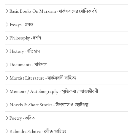
Basic Books On Marxism -
মার্কসবাদের মৌলিক বই
Essays -
প্রবন্ধ
Philosophy -
দর্শন
History -
ইতিহাস
Documents -
নথিপত্র
Marxist Literature -
মার্কসবাদী সাহিত্য
Memoirs / Autobiography -
স্মৃতিকথা / আত্মজীবনী
Novels & Short Stories -
উপন্যাস ও ছোটগল্প
Poetry -
কবিতা
Rabindra Sahitya -
রবীন্দ্র সাহিত্য