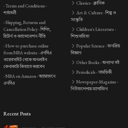
Classics -
ক্লাসিক
-
Terms and Conditions -
শর্তাবলী
Art & Culture -
শিল্প ও
সংস্কৃতি
-
Shipping, Returns and
Cancellation Policy -
শিপিং,
Children's Literature -
রিটার্ন ও ক্যান্সেলেশন নীতি
শিশুসাহিত্য
-
How to purchase online
Popular Science -
জনপ্রিয়
from NBA website -
এনবিএ
বিজ্ঞান
ওয়েবসাইট থেকে অনলাইন
Other Books -
অন্যান্য বই
কেনাকাটা কিভাবে করবেন
Periodicals -
সাময়িকী
-
NBA on Amazon -
অ্যামাজনে
Newspaper-Magazine -
এনবিএ
নিউজপেপার-ম্যাগাজিন
Recent Posts