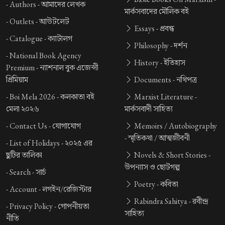
-
Authors -
আমাদের লেখক
মার্কসবাদের মৌলিক বই
-
Outlets -
আউটলেট
Essays -
প্রবন্ধ
-
Catalogue -
ক্যাটালগ
Philosophy -
দর্শন
-
National Book Agency
History -
ইতিহাস
Premium -
ন্যাশনাল বুক এজেন্সী
প্রিমিয়াম
Documents -
নথিপত্র
-
Boi Mela 2026 -
কলকাতা বই
Marxist Literature -
মেলা ২০২৬
মার্কসবাদী সাহিত্য
-
Contact Us -
যোগাযোগ
Memoirs / Autobiography
-
স্মৃতিকথা / আত্মজীবনী
-
List of Holidays -
২০২৫ এর
ছুটির তালিকা
Novels & Short Stories -
উপন্যাস ও ছোটগল্প
-
Search -
সার্চ
Poetry -
কবিতা
-
Account -
লগইন/রেজিস্টার
Rabindra Sahitya -
রবীন্দ্র
-
Privacy Policy -
গোপনীয়তা
সাহিত্য
নীতি