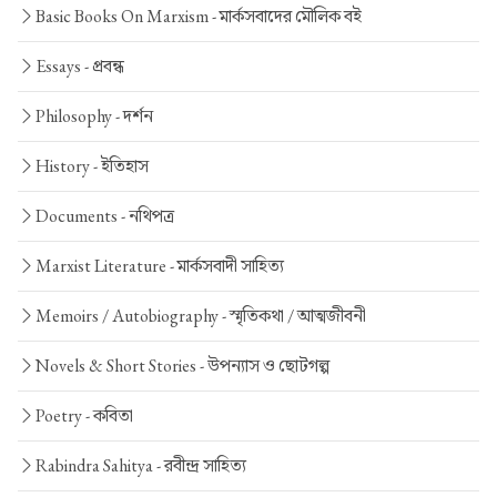
Basic Books On Marxism -
মার্কসবাদের মৌলিক বই
Essays -
প্রবন্ধ
Philosophy -
দর্শন
History -
ইতিহাস
Documents -
নথিপত্র
Marxist Literature -
মার্কসবাদী সাহিত্য
Memoirs / Autobiography -
স্মৃতিকথা / আত্মজীবনী
Novels & Short Stories -
উপন্যাস ও ছোটগল্প
Poetry -
কবিতা
Rabindra Sahitya -
রবীন্দ্র সাহিত্য