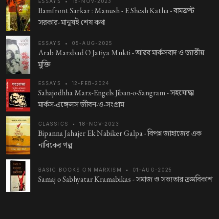
ESSAYS
•
18-NOV-2023
Bamfront Sarkar : Manush - E Shesh Katha -
বামফ্রন্ট
সরকার- মানুষই শেষ কথা
ESSAYS
•
05-AUG-2025
Arab Marxbad O Jatiya Mukti -
আরব মার্কসবাদ ও জাতীয়
মুক্তি
ESSAYS
•
12-FEB-2024
Sahajodhha Marx-Engels Jiban-o-Sangram -
সহযোদ্ধা
মার্কস-এঙ্গেলস জীবন-ও-সংগ্রাম
CLASSICS
•
18-NOV-2023
Bipanna Jahajer Ek Nabiker Galpa -
বিপন্ন জাহাজের এক
নাবিকের গল্প
BASIC BOOKS ON MARXISM
•
01-AUG-2025
Samaj o Sabhyatar Kramabikas -
সমাজ ও সভ্যতার ক্রমবিকাশ