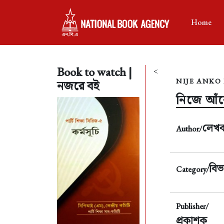
Home
Book to watch |
<
NIJE ANKO
নজরে বই
নিজে আঁ
লেখ
Author/
বিভ
Category/
Publisher/
প্রকাশক