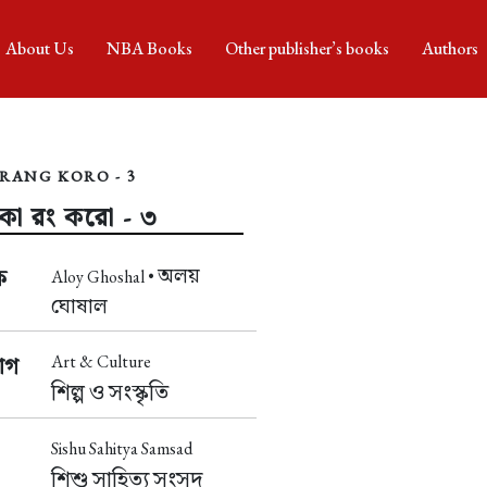
About Us
NBA Books
Other publisher’s books
Authors
 RANG KORO - 3
কো রং করো - ৩
অলয়
ক
Aloy Ghoshal •
ঘোষাল
Art & Culture
াগ
শিল্প ও সংস্কৃতি
Sishu Sahitya Samsad
শিশু সাহিত্য সংসদ