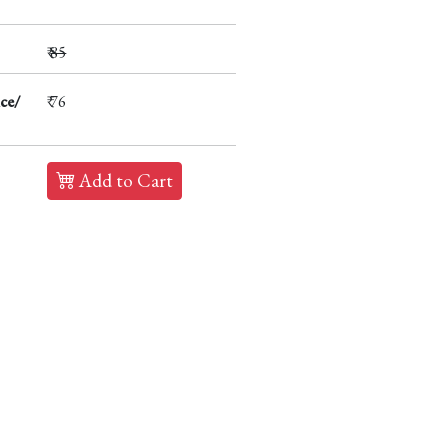
₹
85
ce/
₹ 76
Add to Cart