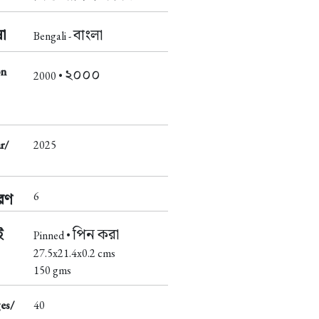
া
বাংলা
Bengali -
on
২০০০
2000 •
r/
2025
6
করণ
ই
পিন করা
Pinned •
27.5x21.4x0.2 cms
150 gms
es/
40