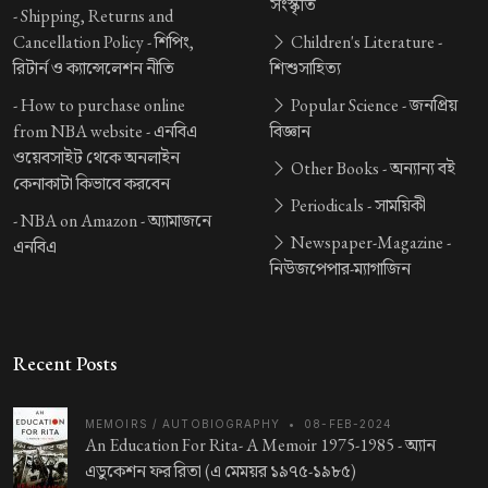
সংস্কৃতি
-
Shipping, Returns and
Cancellation Policy -
শিপিং,
Children's Literature -
রিটার্ন ও ক্যান্সেলেশন নীতি
শিশুসাহিত্য
-
How to purchase online
Popular Science -
জনপ্রিয়
from NBA website -
এনবিএ
বিজ্ঞান
ওয়েবসাইট থেকে অনলাইন
Other Books -
অন্যান্য বই
কেনাকাটা কিভাবে করবেন
Periodicals -
সাময়িকী
-
NBA on Amazon -
অ্যামাজনে
Newspaper-Magazine -
এনবিএ
নিউজপেপার-ম্যাগাজিন
Recent Posts
MEMOIRS / AUTOBIOGRAPHY
•
08-FEB-2024
An Education For Rita- A Memoir 1975-1985 -
অ্যান
এডুকেশন ফর রিতা (এ মেময়র ১৯৭৫-১৯৮৫)