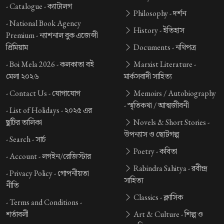
-
Catalogue -
ক্যাটালগ
Philosophy -
দর্শন
-
National Book Agency
History -
ইতিহাস
Premium -
ন্যাশনাল বুক এজেন্সী
প্রিমিয়াম
Documents -
নথিপত্র
-
Boi Mela 2026 -
কলকাতা বই
Marxist Literature -
মেলা ২০২৬
মার্কসবাদী সাহিত্য
-
Contact Us -
যোগাযোগ
Memoirs / Autobiography
-
স্মৃতিকথা / আত্মজীবনী
-
List of Holidays -
২০২৫ এর
ছুটির তালিকা
Novels & Short Stories -
উপন্যাস ও ছোটগল্প
-
Search -
সার্চ
Poetry -
কবিতা
-
Account -
লগইন/রেজিস্টার
Rabindra Sahitya -
রবীন্দ্র
-
Privacy Policy -
গোপনীয়তা
সাহিত্য
নীতি
Classics -
ক্লাসিক
-
Terms and Conditions -
শর্তাবলী
Art & Culture -
শিল্প ও