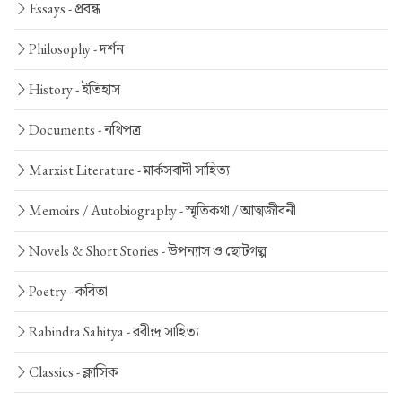
Essays -
প্রবন্ধ
Philosophy -
দর্শন
History -
ইতিহাস
Documents -
নথিপত্র
Marxist Literature -
মার্কসবাদী সাহিত্য
Memoirs / Autobiography -
স্মৃতিকথা / আত্মজীবনী
Novels & Short Stories -
উপন্যাস ও ছোটগল্প
Poetry -
কবিতা
Rabindra Sahitya -
রবীন্দ্র সাহিত্য
Classics -
ক্লাসিক