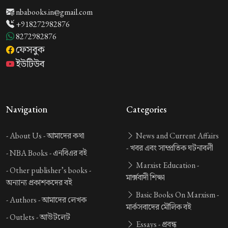
nbabooks.in@gmail.com
+918272982876
8272982876
ফেসবুক
ইউটিউব
Navigation
Categories
-
About Us -
আমাদের কথা
News and Current Affairs
-
খবর এবং সাম্প্রতিক ঘটনাবলী
-
NBA Books -
এনবিএর বই
Marxist Education -
-
Other publisher’s books -
মার্ক্সবাদী শিক্ষা
অন্যান্য প্রকাশকদের বই
Basic Books On Marxism -
-
Authors -
আমাদের লেখক
মার্কসবাদের মৌলিক বই
-
Outlets -
আউটলেট
Essays -
প্রবন্ধ