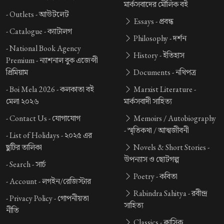
মার্কসবাদের মৌলিক বই
-
Outlets -
আউটলেট
Essays -
প্রবন্ধ
-
Catalogue -
ক্যাটালগ
Philosophy -
দর্শন
-
National Book Agency
History -
ইতিহাস
Premium -
ন্যাশনাল বুক এজেন্সী
প্রিমিয়াম
Documents -
নথিপত্র
-
Boi Mela 2026 -
কলকাতা বই
Marxist Literature -
মেলা ২০২৬
মার্কসবাদী সাহিত্য
-
Contact Us -
যোগাযোগ
Memoirs / Autobiography
-
স্মৃতিকথা / আত্মজীবনী
-
List of Holidays -
২০২৫ এর
ছুটির তালিকা
Novels & Short Stories -
উপন্যাস ও ছোটগল্প
-
Search -
সার্চ
Poetry -
কবিতা
-
Account -
লগইন/রেজিস্টার
Rabindra Sahitya -
রবীন্দ্র
-
Privacy Policy -
গোপনীয়তা
সাহিত্য
নীতি
Classics -
ক্লাসিক