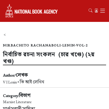
<
NIRBACHITO RACHANABOLI-LENIN-VOL-2
নির্বাচিত রচনা সংকলন (চার খণ্ডে) (২য়
খণ্ড)
লেখক
Author/
ভি আই লেনিন
V I Lenin •
বিভাগ
Category/
Marxist Literature
মার্কসবাদী সাহিত্য