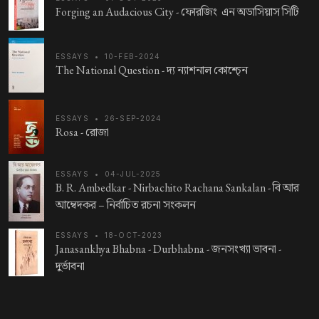
Forging an Audacious City -
ফোরজিং এন অডাসিয়াস সিটি
ESSAYS
•
10-FEB-2024
The National Question -
দ্য ন্যাশনাল কোশ্চে্‌ন
ESSAYS
•
26-SEP-2024
Rosa -
রোজা
ESSAYS
•
04-JUL-2025
B. R. Ambedkar - Nirbachito Rachana Sankalan -
বি আর
আম্বেদকর – নির্বাচিত রচনা সংকলন
ESSAYS
•
18-OCT-2023
Janasankhya Bhabna - Durbhabna -
জনসংখ্যা ভাবনা -
দুর্ভাবনা