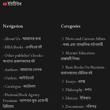
ইউটিউব
Navigation
Categories
-
About Us -
আমাদের কথা
News and Current Affairs
-
খবর এবং সাম্প্রতিক ঘটনাবলী
-
NBA Books -
এনবিএর বই
Marxist Education -
-
Other publisher’s books -
মার্ক্সবাদী শিক্ষা
অন্যান্য প্রকাশকদের বই
Basic Books On Marxism -
-
Authors -
আমাদের লেখক
মার্কসবাদের মৌলিক বই
-
Outlets -
আউটলেট
Essays -
প্রবন্ধ
-
Catalogue -
ক্যাটালগ
Philosophy -
দর্শন
-
National Book Agency
History -
ইতিহাস
Premium -
ন্যাশনাল বুক এজেন্সী
প্রিমিয়াম
Documents -
নথিপত্র