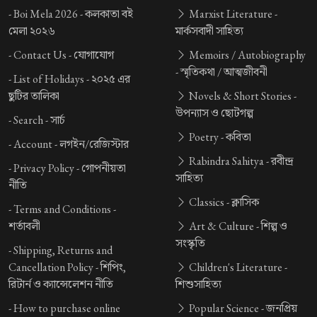
-
Boi Mela 2026 -
কলকাতা বই
Marxist Literature -
মেলা ২০২৬
মার্কসবাদী সাহিত্য
-
Contact Us -
যোগাযোগ
Memoirs / Autobiography
-
স্মৃতিকথা / আত্মজীবনী
-
List of Holidays -
২০২৫ এর
ছুটির তালিকা
Novels & Short Stories -
উপন্যাস ও ছোটগল্প
-
Search -
সার্চ
Poetry -
কবিতা
-
Account -
লগইন/রেজিস্টার
Rabindra Sahitya -
রবীন্দ্র
-
Privacy Policy -
গোপনীয়তা
সাহিত্য
নীতি
Classics -
ক্লাসিক
-
Terms and Conditions -
শর্তাবলী
Art & Culture -
শিল্প ও
সংস্কৃতি
-
Shipping, Returns and
Cancellation Policy -
শিপিং,
Children's Literature -
রিটার্ন ও ক্যান্সেলেশন নীতি
শিশুসাহিত্য
-
How to purchase online
Popular Science -
জনপ্রিয়