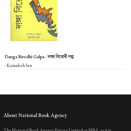
Danga Birodhi Galpa -
দাঙ্গা বিরোধী গল্প
- Kamalesh Sen
About National Book Agency
The National Book Agency Private Limited or NBA, as it is