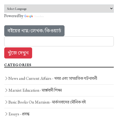
Powered by
Translate
বইয়ের নাম়/লেখক/কিওয়ার্ড
CATEGORIES
News and Current Affairs -
খবর এবং সাম্প্রতিক ঘটনাবলী
Marxist Education -
মার্ক্সবাদী শিক্ষা
Basic Books On Marxism -
মার্কসবাদের মৌলিক বই
Essays -
প্রবন্ধ