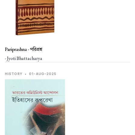
Pariprashna -
পরিপ্রশ্ন
- Jyoti Bhattacharya
HISTORY
•
01-AUG-2025