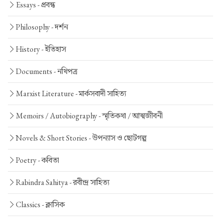
Essays -
প্রবন্ধ
Philosophy -
দর্শন
History -
ইতিহাস
Documents -
নথিপত্র
Marxist Literature -
মার্কসবাদী সাহিত্য
Memoirs / Autobiography -
স্মৃতিকথা / আত্মজীবনী
Novels & Short Stories -
উপন্যাস ও ছোটগল্প
Poetry -
কবিতা
Rabindra Sahitya -
রবীন্দ্র সাহিত্য
Classics -
ক্লাসিক