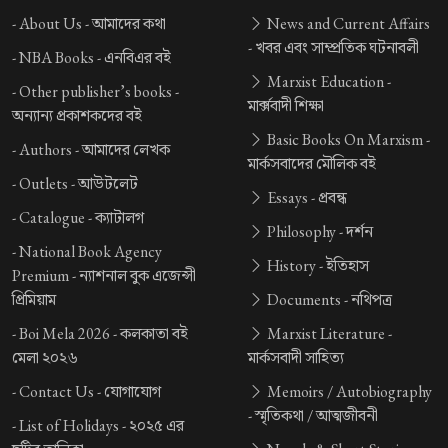
-
About Us -
আমাদের কথা
News and Current Affairs
-
খবর এবং সাম্প্রতিক ঘটনাবলী
-
NBA Books -
এনবিএর বই
Marxist Education -
-
Other publisher’s books -
মার্ক্সবাদী শিক্ষা
অন্যান্য প্রকাশকদের বই
Basic Books On Marxism -
-
Authors -
আমাদের লেখক
মার্কসবাদের মৌলিক বই
-
Outlets -
আউটলেট
Essays -
প্রবন্ধ
-
Catalogue -
ক্যাটালগ
Philosophy -
দর্শন
-
National Book Agency
History -
ইতিহাস
Premium -
ন্যাশনাল বুক এজেন্সী
প্রিমিয়াম
Documents -
নথিপত্র
-
Boi Mela 2026 -
কলকাতা বই
Marxist Literature -
মেলা ২০২৬
মার্কসবাদী সাহিত্য
-
Contact Us -
যোগাযোগ
Memoirs / Autobiography
-
স্মৃতিকথা / আত্মজীবনী
-
List of Holidays -
২০২৫ এর