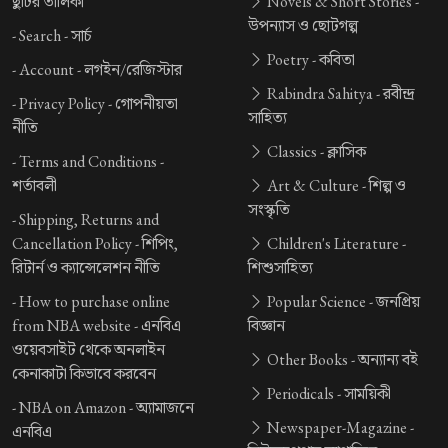
ছুটির তালিকা
Novels & Short Stories -
উপন্যাস ও ছোটগল্প
-
Search -
সার্চ
Poetry -
কবিতা
-
Account -
লগইন/রেজিস্টার
Rabindra Sahitya -
রবীন্দ্র
-
Privacy Policy -
গোপনীয়তা
সাহিত্য
নীতি
Classics -
ক্লাসিক
-
Terms and Conditions -
শর্তাবলী
Art & Culture -
শিল্প ও
সংস্কৃতি
-
Shipping, Returns and
Cancellation Policy -
শিপিং,
Children's Literature -
রিটার্ন ও ক্যান্সেলেশন নীতি
শিশুসাহিত্য
-
How to purchase online
Popular Science -
জনপ্রিয়
from NBA website -
এনবিএ
বিজ্ঞান
ওয়েবসাইট থেকে অনলাইন
Other Books -
অন্যান্য বই
কেনাকাটা কিভাবে করবেন
Periodicals -
সাময়িকী
-
NBA on Amazon -
অ্যামাজনে
Newspaper-Magazine -
এনবিএ