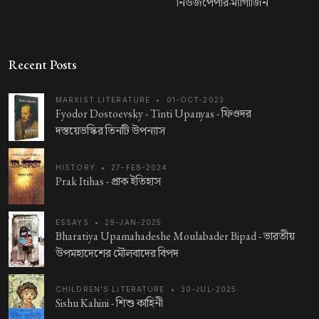
নিউজপেপার-ম্যাগাজিন
Recent Posts
MARXIST LITERATURE
•
01-OCT-2023
Fyodor Dostoevsky - Tinti Upanyas -
ফিওদর
দস্তয়েভস্কির তিনটি উপন্যাস
HISTORY
•
27-FEB-2024
Prak Itihas -
প্রাক ইতিহাস
ESSAYS
•
29-JAN-2025
Bharatiya Upamahadeshe Moulabader Bipad -
ভারতীয়
উপমহাদেশের মৌলবাদের বিপদ
CHILDREN'S LITERATURE
•
30-JUL-2025
Sishu Kahini -
শিশু কাহিনী