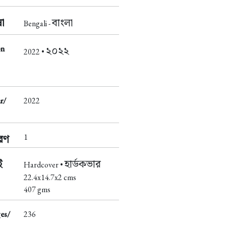
া
বাংলা
Bengali -
on
২০২২
2022 •
r/
2022
1
করণ
ই
হার্ডকভার
Hardcover •
22.4x14.7x2 cms
407 gms
es/
236