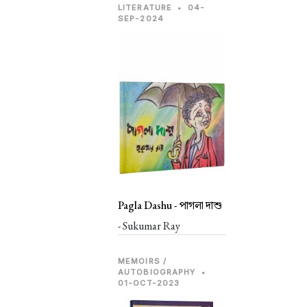
LITERATURE
•
04-
SEP-2024
Pagla Dashu -
পাগলা দাশু
- Sukumar Ray
MEMOIRS /
AUTOBIOGRAPHY
•
01-OCT-2023