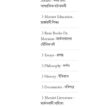
Affairs -
খবর এবং
সাম্প্রতিক ঘটনাবলী
Marxist Education -
মার্ক্সবাদী শিক্ষা
Basic Books On
Marxism -
মার্কসবাদের
মৌলিক বই
Essays -
প্রবন্ধ
Philosophy -
দর্শন
History -
ইতিহাস
Documents -
নথিপত্র
Marxist Literature -
মার্কসবাদী সাহিত্য