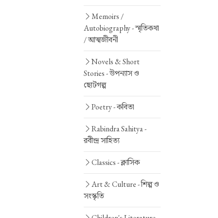
Memoirs /
Autobiography -
স্মৃতিকথা
/ আত্মজীবনী
Novels & Short
Stories -
উপন্যাস ও
ছোটগল্প
Poetry -
কবিতা
Rabindra Sahitya -
রবীন্দ্র সাহিত্য
Classics -
ক্লাসিক
Art & Culture -
শিল্প ও
সংস্কৃতি
Children's Literature -