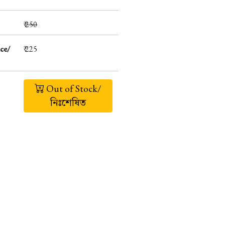
₹
250
ce/
₹ 225
Out of Stock/
নিঃশেষিত