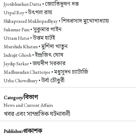
জ্যোতিভূষণ দত্ত
Jyotibhushan Dutta •
উৎপল রায়
Utpal Roy •
শিবপ্রসাদ মুখোপাধ্যায়
Shibaprasad Mukhopadhyay •
সুকুমার পাইন
Sukumar Pain •
উত্তম হাটই
Uttam Hatoi •
মুর্শিদা খাতুন
Murshida Khatun •
ইন্দ্রজিৎ ঘোষ
Indrajit Ghosh •
জয়দীপ সরকার
Jaydip Sarkar •
মধুসূদন চ্যাটার্জি
Madhusudan Chatterjee •
উর্বা চৌধুরী
Urba Chowdhury •
বিভাগ
Category/
News and Current Affairs
খবর এবং সাম্প্রতিক ঘটনাবলী
প্রকাশক
Publisher/