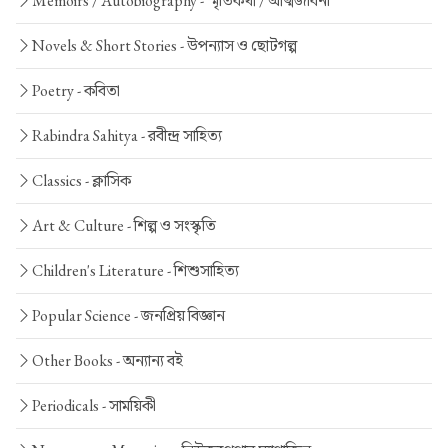
Memoirs / Autobiography -
স্মৃতিকথা / আত্মজীবনী
Novels & Short Stories -
উপন্যাস ও ছোটগল্প
Poetry -
কবিতা
Rabindra Sahitya -
রবীন্দ্র সাহিত্য
Classics -
ক্লাসিক
Art & Culture -
শিল্প ও সংস্কৃতি
Children's Literature -
শিশুসাহিত্য
Popular Science -
জনপ্রিয় বিজ্ঞান
Other Books -
অন্যান্য বই
Periodicals -
সাময়িকী