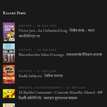
Recent Posts
HISTORY
•
18-NOV-2023
Victor Jara - An Unfinished Song -
ভিক্টর জারা – অ্যান
আনফিনিশ্‌ড সং
HISTORY
•
04-SEP-2024
Bharatbarsher Itihas Prasange -
ভারতবর্ষের ইতিহাস প্রসঙ্গে
HISTORY
•
27-FEB-2024
Baidik Sabhyata -
বৈদিক সভ্যতা
MEMOIRS / AUTOBIOGRAPHY
•
27-SEP-2024
Ek Biplabi Communist - Comrade Muzaffar Ahmed -
এক
বিপ্লবী কমিউনিস্ট - কমরেড মুজফ্‌ফর আহ্‌মদ