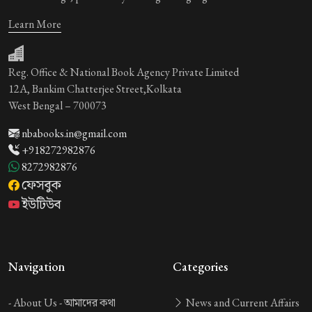
Learn More
Reg. Office & National Book Agency Private Limited
12A, Bankim Chatterjee Street,Kolkata
West Bengal – 700073
nbabooks.in@gmail.com
+918272982876
8272982876
ফেসবুক
ইউটিউব
Navigation
Categories
-
About Us -
আমাদের কথা
News and Current Affairs