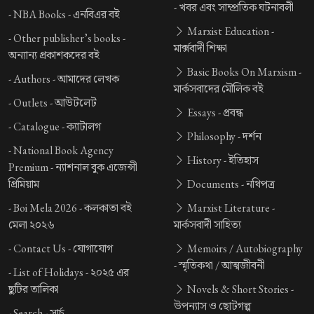
-
খবর এবং সাম্প্রতিক ঘটনাবলী
-
NBA Books -
এনবিএর বই
Marxist Education -
-
Other publisher’s books -
মার্ক্সবাদী শিক্ষা
অন্যান্য প্রকাশকদের বই
Basic Books On Marxism -
-
Authors -
আমাদের লেখক
মার্কসবাদের মৌলিক বই
-
Outlets -
আউটলেট
Essays -
প্রবন্ধ
-
Catalogue -
ক্যাটালগ
Philosophy -
দর্শন
-
National Book Agency
History -
ইতিহাস
Premium -
ন্যাশনাল বুক এজেন্সী
প্রিমিয়াম
Documents -
নথিপত্র
-
Boi Mela 2026 -
কলকাতা বই
Marxist Literature -
মেলা ২০২৬
মার্কসবাদী সাহিত্য
-
Contact Us -
যোগাযোগ
Memoirs / Autobiography
-
স্মৃতিকথা / আত্মজীবনী
-
List of Holidays -
২০২৫ এর
ছুটির তালিকা
Novels & Short Stories -
উপন্যাস ও ছোটগল্প
-
Search -
সার্চ