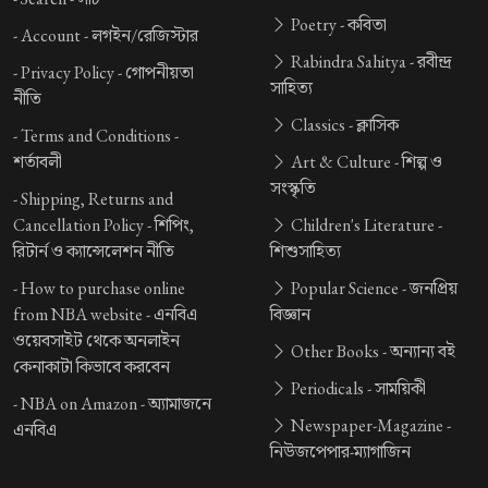
Poetry -
কবিতা
-
Account -
লগইন/রেজিস্টার
Rabindra Sahitya -
রবীন্দ্র
-
Privacy Policy -
গোপনীয়তা
সাহিত্য
নীতি
Classics -
ক্লাসিক
-
Terms and Conditions -
শর্তাবলী
Art & Culture -
শিল্প ও
সংস্কৃতি
-
Shipping, Returns and
Cancellation Policy -
শিপিং,
Children's Literature -
রিটার্ন ও ক্যান্সেলেশন নীতি
শিশুসাহিত্য
-
How to purchase online
Popular Science -
জনপ্রিয়
from NBA website -
এনবিএ
বিজ্ঞান
ওয়েবসাইট থেকে অনলাইন
Other Books -
অন্যান্য বই
কেনাকাটা কিভাবে করবেন
Periodicals -
সাময়িকী
-
NBA on Amazon -
অ্যামাজনে
Newspaper-Magazine -
এনবিএ
নিউজপেপার-ম্যাগাজিন