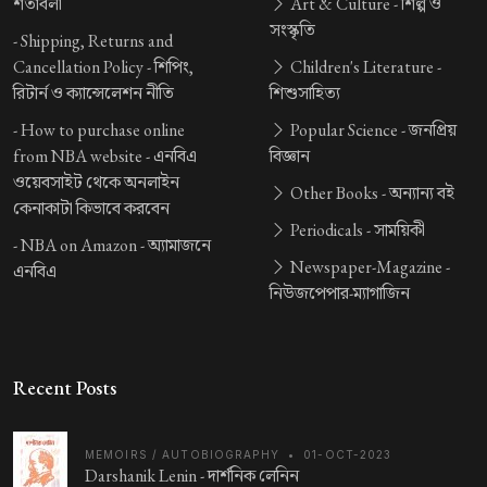
শর্তাবলী
Art & Culture -
শিল্প ও
সংস্কৃতি
-
Shipping, Returns and
Cancellation Policy -
শিপিং,
Children's Literature -
রিটার্ন ও ক্যান্সেলেশন নীতি
শিশুসাহিত্য
-
How to purchase online
Popular Science -
জনপ্রিয়
from NBA website -
এনবিএ
বিজ্ঞান
ওয়েবসাইট থেকে অনলাইন
Other Books -
অন্যান্য বই
কেনাকাটা কিভাবে করবেন
Periodicals -
সাময়িকী
-
NBA on Amazon -
অ্যামাজনে
Newspaper-Magazine -
এনবিএ
নিউজপেপার-ম্যাগাজিন
Recent Posts
MEMOIRS / AUTOBIOGRAPHY
•
01-OCT-2023
Darshanik Lenin -
দার্শনিক লেনিন