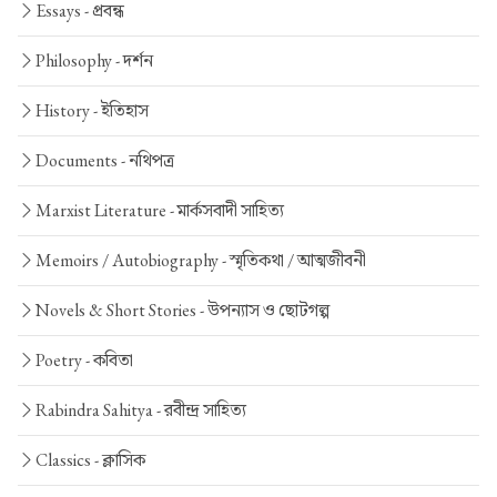
Essays -
প্রবন্ধ
Philosophy -
দর্শন
History -
ইতিহাস
Documents -
নথিপত্র
Marxist Literature -
মার্কসবাদী সাহিত্য
Memoirs / Autobiography -
স্মৃতিকথা / আত্মজীবনী
Novels & Short Stories -
উপন্যাস ও ছোটগল্প
Poetry -
কবিতা
Rabindra Sahitya -
রবীন্দ্র সাহিত্য
Classics -
ক্লাসিক