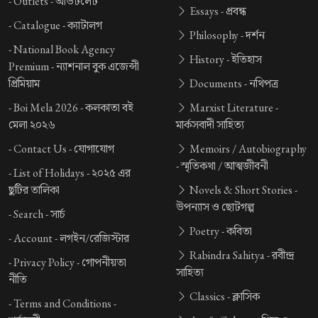
-
Outlets -
আউটলেট
Essays -
প্রবন্ধ
-
Catalogue -
ক্যাটালগ
Philosophy -
দর্শন
-
National Book Agency
History -
ইতিহাস
Premium -
ন্যাশনাল বুক এজেন্সী
প্রিমিয়াম
Documents -
নথিপত্র
-
Boi Mela 2026 -
কলকাতা বই
Marxist Literature -
মেলা ২০২৬
মার্কসবাদী সাহিত্য
-
Contact Us -
যোগাযোগ
Memoirs / Autobiography
-
স্মৃতিকথা / আত্মজীবনী
-
List of Holidays -
২০২৫ এর
ছুটির তালিকা
Novels & Short Stories -
উপন্যাস ও ছোটগল্প
-
Search -
সার্চ
Poetry -
কবিতা
-
Account -
লগইন/রেজিস্টার
Rabindra Sahitya -
রবীন্দ্র
-
Privacy Policy -
গোপনীয়তা
সাহিত্য
নীতি
Classics -
ক্লাসিক
-
Terms and Conditions -