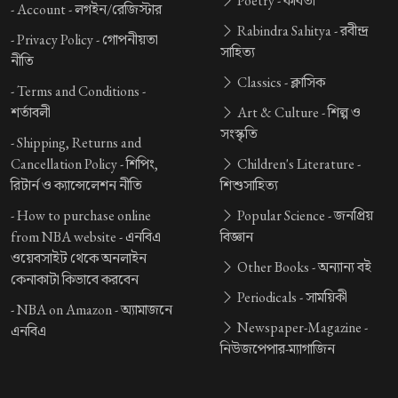
Poetry -
কবিতা
-
Account -
লগইন/রেজিস্টার
Rabindra Sahitya -
রবীন্দ্র
-
Privacy Policy -
গোপনীয়তা
সাহিত্য
নীতি
Classics -
ক্লাসিক
-
Terms and Conditions -
শর্তাবলী
Art & Culture -
শিল্প ও
সংস্কৃতি
-
Shipping, Returns and
Cancellation Policy -
শিপিং,
Children's Literature -
রিটার্ন ও ক্যান্সেলেশন নীতি
শিশুসাহিত্য
-
How to purchase online
Popular Science -
জনপ্রিয়
from NBA website -
এনবিএ
বিজ্ঞান
ওয়েবসাইট থেকে অনলাইন
Other Books -
অন্যান্য বই
কেনাকাটা কিভাবে করবেন
Periodicals -
সাময়িকী
-
NBA on Amazon -
অ্যামাজনে
Newspaper-Magazine -
এনবিএ
নিউজপেপার-ম্যাগাজিন