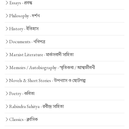
Essays -
প্রবন্ধ
Philosophy -
দর্শন
History -
ইতিহাস
Documents -
নথিপত্র
Marxist Literature -
মার্কসবাদী সাহিত্য
Memoirs / Autobiography -
স্মৃতিকথা / আত্মজীবনী
Novels & Short Stories -
উপন্যাস ও ছোটগল্প
Poetry -
কবিতা
Rabindra Sahitya -
রবীন্দ্র সাহিত্য
Classics -
ক্লাসিক