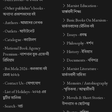
Marxist Education -
-
Other publisher’s books -
মার্ক্সবাদী শিক্ষা
অন্যান্য প্রকাশকদের বই
Basic Books On Marxism -
-
Authors -
আমাদের লেখক
মার্কসবাদের মৌলিক বই
-
Outlets -
আউটলেট
Essays -
প্রবন্ধ
-
Catalogue -
ক্যাটালগ
Philosophy -
দর্শন
-
National Book Agency
History -
ইতিহাস
Premium -
ন্যাশনাল বুক এজেন্সী
প্রিমিয়াম
Documents -
নথিপত্র
-
Boi Mela 2026 -
কলকাতা বই
Marxist Literature -
মেলা ২০২৬
মার্কসবাদী সাহিত্য
-
Contact Us -
যোগাযোগ
Memoirs / Autobiography
-
স্মৃতিকথা / আত্মজীবনী
-
List of Holidays -
২০২৫ এর
ছুটির তালিকা
Novels & Short Stories -
উপন্যাস ও ছোটগল্প
-
Search -
সার্চ