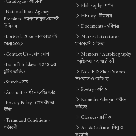
-
Catalogue -
ক্যাটালগ
Philosophy -
দর্শন
-
National Book Agency
History -
ইতিহাস
Premium -
ন্যাশনাল বুক এজেন্সী
প্রিমিয়াম
Documents -
নথিপত্র
-
Boi Mela 2026 -
কলকাতা বই
Marxist Literature -
মেলা ২০২৬
মার্কসবাদী সাহিত্য
-
Contact Us -
যোগাযোগ
Memoirs / Autobiography
-
স্মৃতিকথা / আত্মজীবনী
-
List of Holidays -
২০২৫ এর
ছুটির তালিকা
Novels & Short Stories -
উপন্যাস ও ছোটগল্প
-
Search -
সার্চ
Poetry -
কবিতা
-
Account -
লগইন/রেজিস্টার
Rabindra Sahitya -
রবীন্দ্র
-
Privacy Policy -
গোপনীয়তা
সাহিত্য
নীতি
Classics -
ক্লাসিক
-
Terms and Conditions -
শর্তাবলী
Art & Culture -
শিল্প ও
সংস্কৃতি