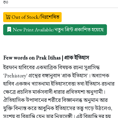
₹ 90
Out of Stock/নিঃশেষিত
New Print Available/নতুন প্রিন্ট প্রকাশিত হয়েছে
Few words on Prak Itihas | প্রাক ইতিহাস
ইরফান হাবিবের একমাত্রিক বিষয়ক রচনা সুপ্রসিদ্ধ
'Prehistory' গ্রন্থের বঙ্গানুবাদ 'প্রাক ইতিহাস'। অধ্যাপক
হাবিব একজন খ্যাতনামা ইতিহাসবেত্তা তথা ইতিহাস-রচনার
ক্ষেত্রে প্রচলিত মার্কসবাদী ধারার প্রথিতযশা অনুগামী।
ঐতিহাসিক উপাদানের শরীরে বিজ্ঞানলব্ধ অনুমান আর
যুক্তি বিন্যস্ত করে আধুনিক ইতিহাসের তত্ত্ব গড়ে উঠলেও,
সংশয় বা বিভ্রান্তি যেন তার নিত্যসঙ্গী। এই বিভ্রান্তি দূর হয়