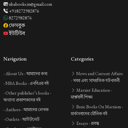
nbabooks.in@gmail.com
+918272982876
8272982876
ফেসবুক
ইউটিউব
Navigation
Categories
-
About Us -
আমাদের কথা
News and Current Affairs
-
খবর এবং সাম্প্রতিক ঘটনাবলী
-
NBA Books -
এনবিএর বই
Marxist Education -
-
Other publisher’s books -
মার্ক্সবাদী শিক্ষা
অন্যান্য প্রকাশকদের বই
Basic Books On Marxism -
-
Authors -
আমাদের লেখক
মার্কসবাদের মৌলিক বই
-
Outlets -
আউটলেট
Essays -
প্রবন্ধ