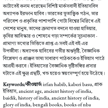
কাটাতেই কলম ধরেছেন বিশিষ্ট মার্কসবাদী ইতিহাসবিদ
অধ্যাপক ইরফান হাবিব। ভারতের ভূতাত্ত্বিক গঠন, তার
পরিবেশ ও প্রকৃতির পাশাপাশি গোটা বিশ্বের নিরিখে এই
দেশের মানুষ, তাদের ক্রমাগত বদলে যাওয়া হাতিয়ার,
কৃষির আবিস্কার ও শোষনে গড়া সম্পর্কের সূচনাকাল -
প্রামাণ্য তথ্যের ভিত্তিতে প্রাপ্ত এ-সবই এই বই-এর
উপজীব্য। অধ্যাপক হাবিবের গভীর অন্তর্দৃষ্টি, বৈজ্ঞানিক
বিশ্লেষণ ও প্রাঞ্জল ভাষা সাধারণ পাঠককেও ইতিহাস পাঠে
আগ্রহী করবে। ইতিহাসের বৈজ্ঞানিক দৃষ্টিভঙ্গির প্রসার
ঘটাতে এই ক্ষুদ্র গ্রন্থটি, খন্ড হয়েও স্বয়ংসম্পূর্ণ হয়ে উঠেছে।
Keywords/কীওয়ার্ড:
irfan habib, kaberi basu, প্রাক
ইতিহাস, ancient age, ancient history of india,
baidik, history of india, ancient history of india,
glory of india, bengali books, books of nba