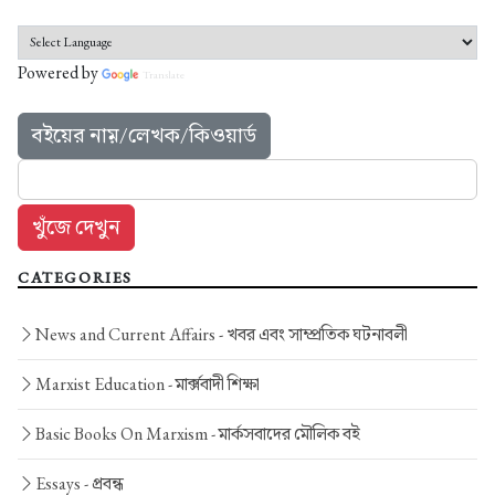
Powered by
Translate
বইয়ের নাম়/লেখক/কিওয়ার্ড
CATEGORIES
News and Current Affairs -
খবর এবং সাম্প্রতিক ঘটনাবলী
Marxist Education -
মার্ক্সবাদী শিক্ষা
Basic Books On Marxism -
মার্কসবাদের মৌলিক বই
Essays -
প্রবন্ধ