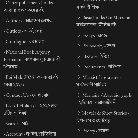
-
Other publisher’s books -
মার্ক্সবাদী শিক্ষা
অন্যান্য প্রকাশকদের বই
Basic Books On Marxism -
-
Authors -
আমাদের লেখক
মার্কসবাদের মৌলিক বই
-
Outlets -
আউটলেট
Essays -
প্রবন্ধ
-
Catalogue -
ক্যাটালগ
Philosophy -
দর্শন
-
National Book Agency
History -
ইতিহাস
Premium -
ন্যাশনাল বুক এজেন্সী
প্রিমিয়াম
Documents -
নথিপত্র
-
Boi Mela 2026 -
কলকাতা বই
Marxist Literature -
মেলা ২০২৬
মার্কসবাদী সাহিত্য
-
Contact Us -
যোগাযোগ
Memoirs / Autobiography
-
স্মৃতিকথা / আত্মজীবনী
-
List of Holidays -
২০২৫ এর
ছুটির তালিকা
Novels & Short Stories -
উপন্যাস ও ছোটগল্প
-
Search -
সার্চ
Poetry -
কবিতা
-
Account -
লগইন/রেজিস্টার