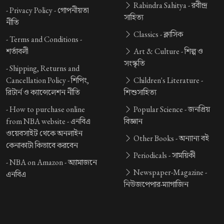
Rabindra Sahitya -
রবীন্দ্র
-
Privacy Policy -
গোপনীয়তা
সাহিত্য
নীতি
Classics -
ক্লাসিক
-
Terms and Conditions -
শর্তাবলী
Art & Culture -
শিল্প ও
সংস্কৃতি
-
Shipping, Returns and
Cancellation Policy -
শিপিং,
Children's Literature -
রিটার্ন ও ক্যান্সেলেশন নীতি
শিশুসাহিত্য
-
How to purchase online
Popular Science -
জনপ্রিয়
from NBA website -
এনবিএ
বিজ্ঞান
ওয়েবসাইট থেকে অনলাইন
Other Books -
অন্যান্য বই
কেনাকাটা কিভাবে করবেন
Periodicals -
সাময়িকী
-
NBA on Amazon -
অ্যামাজনে
Newspaper-Magazine -
এনবিএ
নিউজপেপার-ম্যাগাজিন