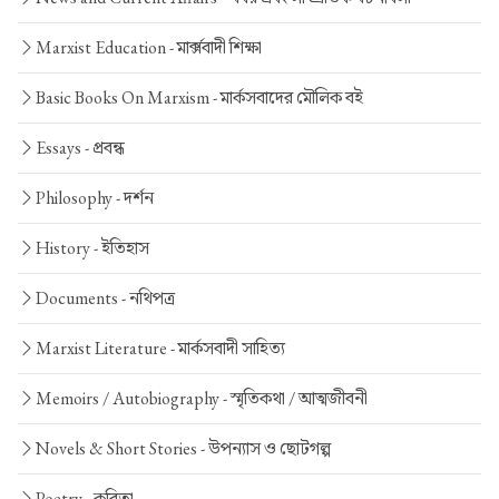
Marxist Education -
মার্ক্সবাদী শিক্ষা
Basic Books On Marxism -
মার্কসবাদের মৌলিক বই
Essays -
প্রবন্ধ
Philosophy -
দর্শন
History -
ইতিহাস
Documents -
নথিপত্র
Marxist Literature -
মার্কসবাদী সাহিত্য
Memoirs / Autobiography -
স্মৃতিকথা / আত্মজীবনী
Novels & Short Stories -
উপন্যাস ও ছোটগল্প
Poetry -
কবিতা