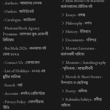
Basic Books On Marxism -
-
Authors -
আমাদের লেখক
মার্কসবাদের মৌলিক বই
-
Outlets -
আউটলেট
Essays -
প্রবন্ধ
-
Catalogue -
ক্যাটালগ
Philosophy -
দর্শন
-
National Book Agency
History -
ইতিহাস
Premium -
ন্যাশনাল বুক এজেন্সী
প্রিমিয়াম
Documents -
নথিপত্র
-
Boi Mela 2026 -
কলকাতা বই
Marxist Literature -
মেলা ২০২৬
মার্কসবাদী সাহিত্য
-
Contact Us -
যোগাযোগ
Memoirs / Autobiography
-
স্মৃতিকথা / আত্মজীবনী
-
List of Holidays -
২০২৫ এর
ছুটির তালিকা
Novels & Short Stories -
উপন্যাস ও ছোটগল্প
-
Search -
সার্চ
Poetry -
কবিতা
-
Account -
লগইন/রেজিস্টার
Rabindra Sahitya -
রবীন্দ্র
-
Privacy Policy -
গোপনীয়তা
সাহিত্য
নীতি