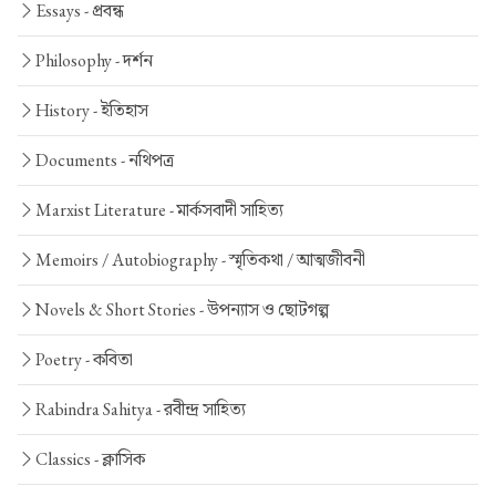
Essays -
প্রবন্ধ
Philosophy -
দর্শন
History -
ইতিহাস
Documents -
নথিপত্র
Marxist Literature -
মার্কসবাদী সাহিত্য
Memoirs / Autobiography -
স্মৃতিকথা / আত্মজীবনী
Novels & Short Stories -
উপন্যাস ও ছোটগল্প
Poetry -
কবিতা
Rabindra Sahitya -
রবীন্দ্র সাহিত্য
Classics -
ক্লাসিক