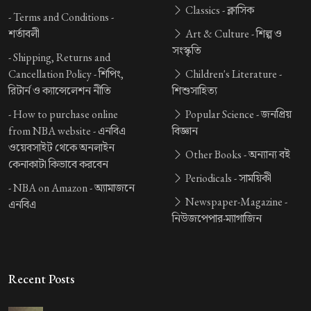
Classics -
ক্লাসিক
-
Terms and Conditions -
শর্তাবলী
Art & Culture -
শিল্প ও
সংস্কৃতি
-
Shipping, Returns and
Cancellation Policy -
শিপিং,
Children's Literature -
রিটার্ন ও ক্যান্সেলেশন নীতি
শিশুসাহিত্য
-
How to purchase online
Popular Science -
জনপ্রিয়
from NBA website -
এনবিএ
বিজ্ঞান
ওয়েবসাইট থেকে অনলাইন
Other Books -
অন্যান্য বই
কেনাকাটা কিভাবে করবেন
Periodicals -
সাময়িকী
-
NBA on Amazon -
অ্যামাজনে
Newspaper-Magazine -
এনবিএ
নিউজপেপার-ম্যাগাজিন
Recent Posts