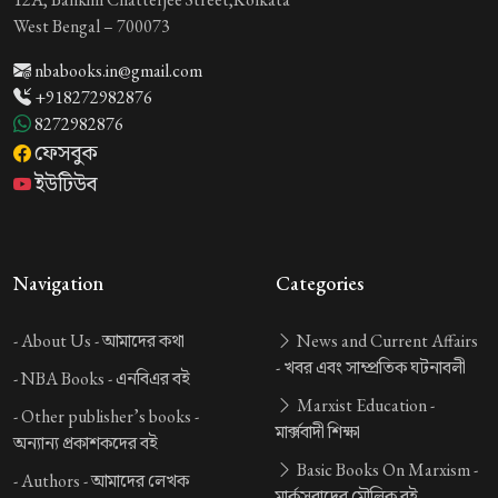
West Bengal – 700073
nbabooks.in@gmail.com
+918272982876
8272982876
ফেসবুক
ইউটিউব
Navigation
Categories
-
About Us -
আমাদের কথা
News and Current Affairs
-
খবর এবং সাম্প্রতিক ঘটনাবলী
-
NBA Books -
এনবিএর বই
Marxist Education -
-
Other publisher’s books -
মার্ক্সবাদী শিক্ষা
অন্যান্য প্রকাশকদের বই
Basic Books On Marxism -
-
Authors -
আমাদের লেখক
মার্কসবাদের মৌলিক বই