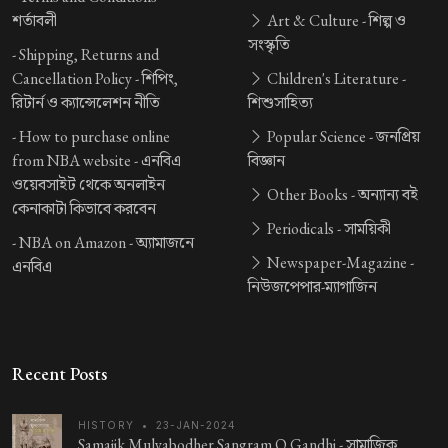
শর্তাবলী
Art & Culture -
শিল্প ও
সংস্কৃতি
-
Shipping, Returns and
Cancellation Policy -
শিপিং,
Children's Literature -
রিটার্ন ও ক্যান্সেলেশন নীতি
শিশুসাহিত্য
-
How to purchase online
Popular Science -
জনপ্রিয়
from NBA website -
এনবিএ
বিজ্ঞান
ওয়েবসাইট থেকে অনলাইন
Other Books -
অন্যান্য বই
কেনাকাটা কিভাবে করবেন
Periodicals -
সাময়িকী
-
NBA on Amazon -
অ্যামাজনে
Newspaper-Magazine -
এনবিএ
নিউজপেপার-ম্যাগাজিন
Recent Posts
HISTORY
•
23-JAN-2024
Samajik Mulyabodher Sangram O Gandhi -
সামাজিক