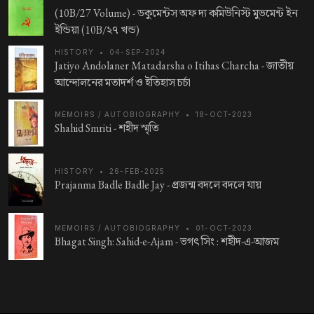
(10B/27 Volume) -
ডকুমেন্টস অফ দ্য কমিউনিস্ট মুভমেন্ট ইন
ইন্ডিয়া (10B/২৭ খন্ড)
HISTORY
•
04-SEP-2024
Jatiyo Andolaner Matadarsha o Itihas Charcha -
জাতীয়
আন্দোলনের মতাদর্শ ও ইতিহাস চর্চা
MEMOIRS / AUTOBIOGRAPHY
•
18-OCT-2023
Shahid Smriti -
শহীদ স্মৃতি
HISTORY
•
26-FEB-2025
Prajanma Badle Badle Jay -
প্রজন্ম বদলে বদলে যায়
MEMOIRS / AUTOBIOGRAPHY
•
01-OCT-2023
Bhagat Singh: Sahid-e-Ajam -
ভগৎ সিং : শহীদ-এ-আজম