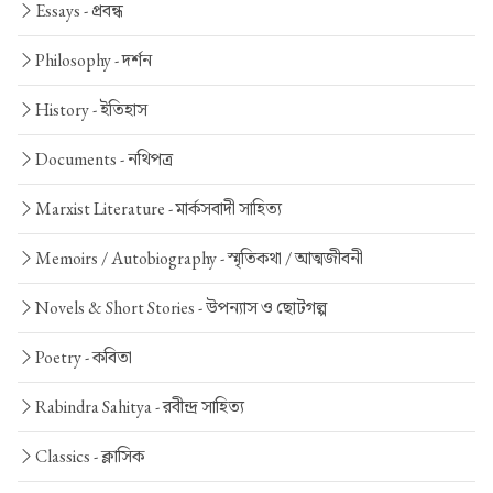
Essays -
প্রবন্ধ
Philosophy -
দর্শন
History -
ইতিহাস
Documents -
নথিপত্র
Marxist Literature -
মার্কসবাদী সাহিত্য
Memoirs / Autobiography -
স্মৃতিকথা / আত্মজীবনী
Novels & Short Stories -
উপন্যাস ও ছোটগল্প
Poetry -
কবিতা
Rabindra Sahitya -
রবীন্দ্র সাহিত্য
Classics -
ক্লাসিক