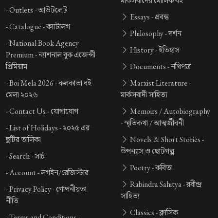
মার্কসবাদের মৌলিক বই
-
Outlets -
আউটলেট
Essays -
প্রবন্ধ
-
Catalogue -
ক্যাটালগ
Philosophy -
দর্শন
-
National Book Agency
History -
ইতিহাস
Premium -
ন্যাশনাল বুক এজেন্সী
প্রিমিয়াম
Documents -
নথিপত্র
-
Boi Mela 2026 -
কলকাতা বই
Marxist Literature -
মেলা ২০২৬
মার্কসবাদী সাহিত্য
-
Contact Us -
যোগাযোগ
Memoirs / Autobiography
-
স্মৃতিকথা / আত্মজীবনী
-
List of Holidays -
২০২৫ এর
ছুটির তালিকা
Novels & Short Stories -
উপন্যাস ও ছোটগল্প
-
Search -
সার্চ
Poetry -
কবিতা
-
Account -
লগইন/রেজিস্টার
Rabindra Sahitya -
রবীন্দ্র
-
Privacy Policy -
গোপনীয়তা
সাহিত্য
নীতি
Classics -
ক্লাসিক
-
Terms and Conditions -