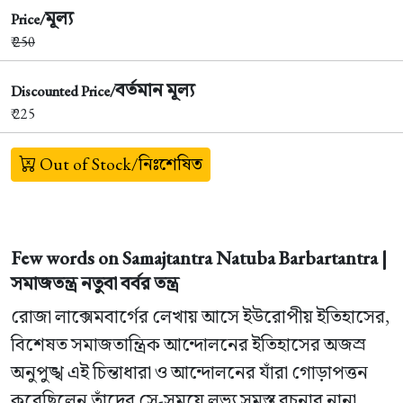
মূল্য
Price/
₹
250
বর্তমান মূল্য
Discounted Price/
₹ 225
Out of Stock/নিঃশেষিত
Few words on Samajtantra Natuba Barbartantra |
সমাজতন্ত্র নতুবা বর্বর তন্ত্র
রোজা লাক্সেমবার্গের লেখায় আসে ইউরোপীয় ইতিহাসের,
বিশেষত সমাজতান্ত্রিক আন্দোলনের ইতিহাসের অজস্র
অনুপুঙ্খ এই চিন্তাধারা ও আন্দোলনের যাঁরা গোড়াপত্তন
করেছিলেন তাঁদের সে-সময়ে লভ্য সমস্ত রচনার নানা