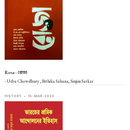
Rosa -
রোজা
- Urba Chowdhury , Bithika Sahana, Sinjini Sarkar
HISTORY
•
15-MAR-2024