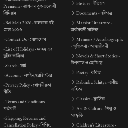
History -
ইতিহাস
Premium -
ন্যাশনাল বুক এজেন্সী
প্রিমিয়াম
Documents -
নথিপত্র
-
Boi Mela 2026 -
কলকাতা বই
Marxist Literature -
মেলা ২০২৬
মার্কসবাদী সাহিত্য
-
Contact Us -
যোগাযোগ
Memoirs / Autobiography
-
স্মৃতিকথা / আত্মজীবনী
-
List of Holidays -
২০২৫ এর
ছুটির তালিকা
Novels & Short Stories -
উপন্যাস ও ছোটগল্প
-
Search -
সার্চ
Poetry -
কবিতা
-
Account -
লগইন/রেজিস্টার
Rabindra Sahitya -
রবীন্দ্র
-
Privacy Policy -
গোপনীয়তা
সাহিত্য
নীতি
Classics -
ক্লাসিক
-
Terms and Conditions -
শর্তাবলী
Art & Culture -
শিল্প ও
সংস্কৃতি
-
Shipping, Returns and
Cancellation Policy -
শিপিং,
Children's Literature -