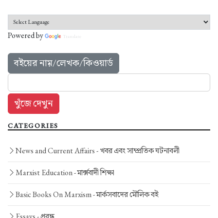
Powered by
Translate
বইয়ের নাম়/লেখক/কিওয়ার্ড
CATEGORIES
News and Current Affairs -
খবর এবং সাম্প্রতিক ঘটনাবলী
Marxist Education -
মার্ক্সবাদী শিক্ষা
Basic Books On Marxism -
মার্কসবাদের মৌলিক বই
Essays -
প্রবন্ধ