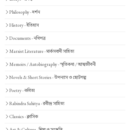
Philosophy -
দর্শন
History -
ইতিহাস
Documents -
নথিপত্র
Marxist Literature -
মার্কসবাদী সাহিত্য
Memoirs / Autobiography -
স্মৃতিকথা / আত্মজীবনী
Novels & Short Stories -
উপন্যাস ও ছোটগল্প
Poetry -
কবিতা
Rabindra Sahitya -
রবীন্দ্র সাহিত্য
Classics -
ক্লাসিক
Art & Culture -
শিল্প ও সংস্কৃতি